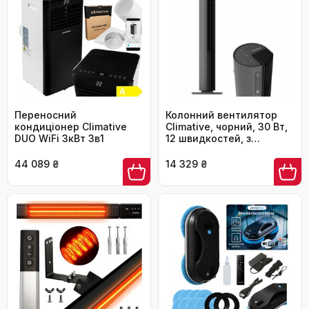
Переносний
Колонний вентилятор
кондиціонер Climative
Climative, чорний, 30 Вт,
DUO WiFi 3кВт 3в1
12 швидкостей, з
пультом керування
44 089 ₴
14 329 ₴