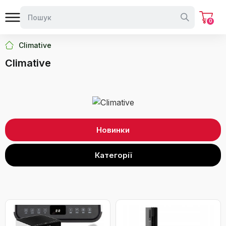
0
Climative
Climative
Новинки
Категорії