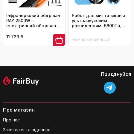
Інфрачервовий обігрівач
Робот для миття вікон з
RAY 2500W –
ультразвуковим
електричний обігрівач з
розпиленням, 6600Па,
9 ступенями, IP65 для
захист від падіння USV,
тераси та приміщення,
розпізнавання країв, для
11 729 ₴
Немає в наявності
настінний, з пультом та
високих вікон, WiFi,
таймером, чорний
смарт-додаток,
склоочисник, 10
серветок
Приєднуйся
Про магазин
Про нас
Запитання та відповіді