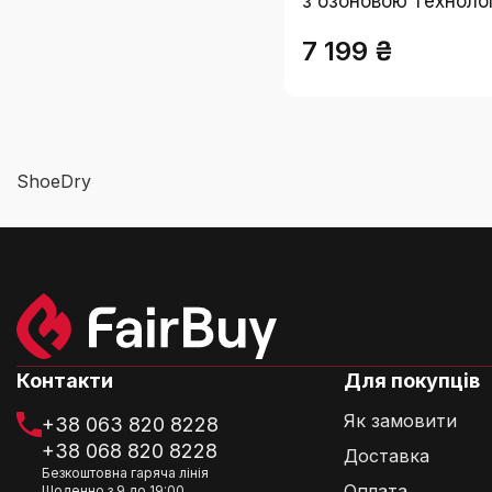
з озоновою техноло
бактерії та грибок,
7 199 ₴
неприємні запахи, 
свіжість та чистоту
енергоефективний
ShoeDry
Контакти
Для покупців
Як замовити
+38 063 820 8228
+38 068 820 8228
Доставка
Безкоштовна гаряча лінія
Оплата
Щоденно з 9 до 19:00