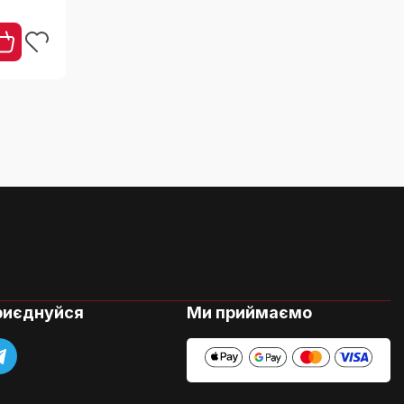
я
ття
риєднуйся
Ми приймаємо