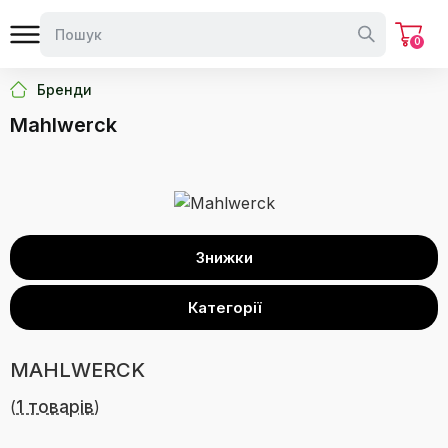
0
Бренди
Mahlwerck
Знижки
Категорії
MAHLWERCK
(
1 товарів
)