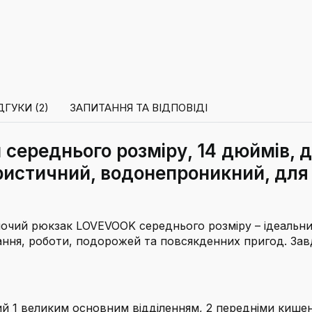
ДГУКИ (2)
ЗАПИТАННЯ ТА ВІДПОВІДІ
ереднього розміру, 14 дюймів, дл
уристичний, водонепроникний, для
чий рюкзак LOVEVOOK середнього розміру – ідеальний 
ння, роботи, подорожей та повсякденних пригод. Зав
 1 великим основним відділенням, 2 передніми кишен