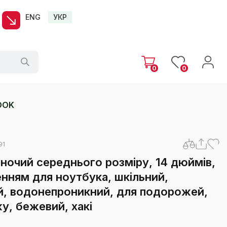
ENG
УКР
0
0
OOK
91
очий середнього розміру, 14 дюймів,
ленням для ноутбука, шкільний,
й, водонепроникний, для подорожей,
у, бежевий, хакі