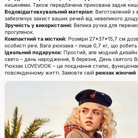
кишенями. Також передбачена прихована задня кишеня 
Водовідштовхувальний матеріал:
Виготовлений з в
забезпечує захист ваших речей від невеликого дощу
Зручність у використанні:
Велика ручка для перенес
прогулянок.
Компактний та місткий:
Розміри 27*37*15,7 см дозв
особисті речі. Вага рюкзака – лише 0,7 кг, що роби
Ідеальний подарунок:
Простий, але модний дизайн р
свято – день народження, 8 березня, День святого Ва
Рюкзак LOVEVOOK – це поєднання стилю, функціональн
повсякденному житті. Замовте свій
рюкзак жіночий