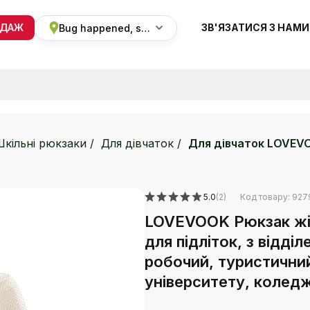
ОДАЖ
ЗВ'ЯЗАТИСЯ З НАМИ
Bug happened, sorry
+38 068 820 8228
ПН-ВС 9:00 - 19:00
кільні рюкзаки
Для дівчаток
Для дівчаток LOVEV
5.0
(2)
Код товару: 927
LOVEVOOK Рюкзак жін
для підліток, з відді
робочий, туристични
університету, коледж