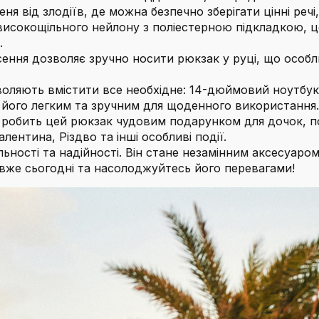
від злодіїв, де можна безпечно зберігати цінні речі,
исокощільного нейлону з поліестерною підкладкою, це
.
ення дозволяє зручно носити рюкзак у руці, що особл
оляють вмістити все необхідне: 14-дюймовий ноутбук,
ть його легким та зручним для щоденного використання.
обить цей рюкзак чудовим подарунком для дочок, под
лентина, Різдво та інші особливі події.
ості та надійності. Він стане незамінним аксесуаром 
вже сьогодні та насолоджуйтесь його перевагами!