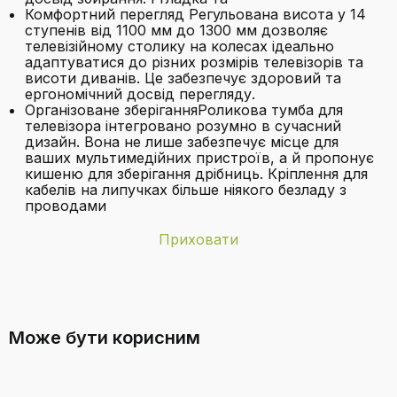
Комфортний перегляд Регульована висота у 14
ступенів від 1100 мм до 1300 мм дозволяє
телевізійному столику на колесах ідеально
адаптуватися до різних розмірів телевізорів та
висоти диванів. Це забезпечує здоровий та
ергономічний досвід перегляду.
Організоване зберіганняРоликова тумба для
телевізора інтегровано розумно в сучасний
дизайн. Вона не лише забезпечує місце для
ваших мультимедійних пристроїв, а й пропонує
кишеню для зберігання дрібниць. Кріплення для
кабелів на липучках більше ніякого безладу з
проводами
Приховати
Бренд
FITUEYES
Які розміри телевізорів сумісні з цією
Гарантоване
Невідомий
підставкою?
оновлення
Може бути корисним
програмного
забезпечення до
Колір
Білий