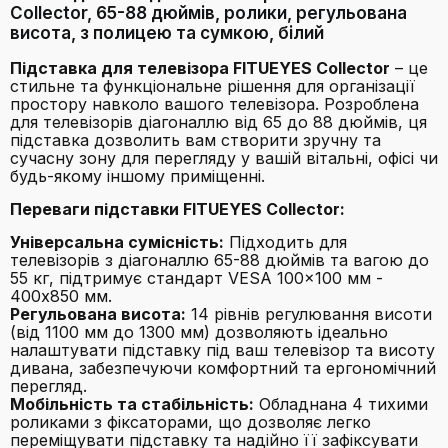
Collector, 65-88 дюймів, ролики, регульована
висота, з полицею та сумкою, білий
Підставка для телевізора FITUEYES Collector
– це
стильне та функціональне рішення для організації
простору навколо вашого телевізора. Розроблена
для телевізорів діагоналлю від 65 до 88 дюймів, ця
підставка дозволить вам створити зручну та
сучасну зону для перегляду у вашій вітальні, офісі чи
будь-якому іншому приміщенні.
Переваги підставки FITUEYES Collector:
Універсальна сумісність:
Підходить для
телевізорів з діагоналлю 65-88 дюймів та вагою до
55 кг, підтримує стандарт VESA 100x100 мм -
400x850 мм.
Регульована висота:
14 рівнів регулювання висоти
(від 1100 мм до 1300 мм) дозволяють ідеально
налаштувати підставку під ваш телевізор та висоту
дивана, забезпечуючи комфортний та ергономічний
перегляд.
Мобільність та стабільність:
Обладнана 4 тихими
роликами з фіксаторами, що дозволяє легко
переміщувати підставку та надійно її зафіксувати