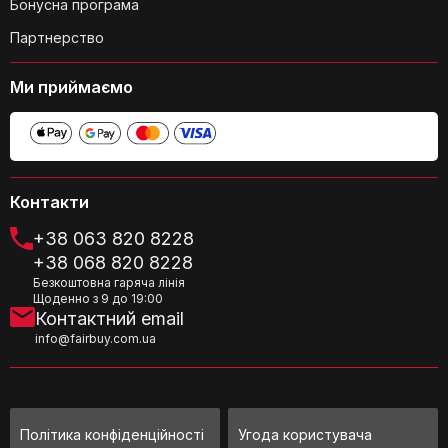
Бонусна програма
З якого матеріалу виготовлена
Партнерство
підставка?
Ми приймаємо
Який колір підставки?
Контакти
+38 063 820 8228
+38 068 820 8228
Яка форма підставки?
Безкоштовна гаряча лінія
Щоденно з 9 до 19:00
Контактний email
info@fairbuy.com.ua
Де вироблена ця підставка?
Політика конфіденційності
Угода користувача