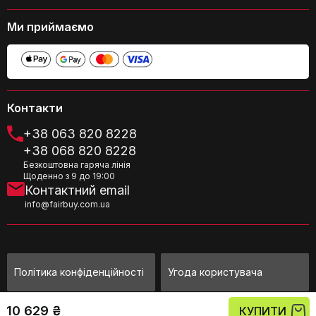
Ми приймаємо
Який колір підставки?
Контакти
Де вироблена підставка?
+38 063 820 8228
+38 068 820 8228
Безкоштовна гаряча лінія
Щоденно з 9 до 19:00
Контактний email
info@fairbuy.com.ua
Чи підходить підставка для
телевізорів з LED або LCD екраном?
Політика конфіденційності
Угода користувача
©Fairbuy Україна 2010 - 2026
10 629 ₴
КУПИТИ