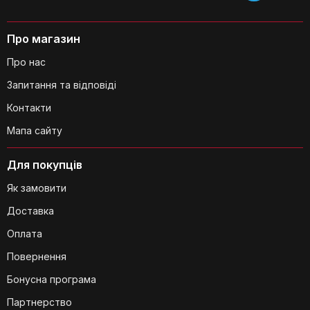
Про магазин
Чи є кріплення для кабелів?
Про нас
Запитання та відповіді
Контакти
Мапа сайту
Для покупців
Чи потрібні додаткові інструменти
для встановлення?
Як замовити
Доставка
Оплата
Повернення
Бонусна програма
З чого зроблена основа підставки?
Партнерство