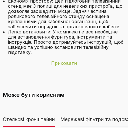
Економія простору: Цей підлоговий телевізійний
стенд має 3 полиці для невеликих пристроїв, що
дозволяє заощадити місце. Задня частина
роликового телевізійного стенду оснащена
кріпленнями для кабельної організації, щоб
забезпечити порядок та організованість кабелів.
Легко встановити: У комплекті є все необхідне
для встановлення фурнітура, інструменти та
інструкція. Просто дотримуйтесь інструкцій, щоб
швидко та успішно встановити телевізійну
підставку.
Приховати
Бренд
Rfiver
Які розміри телевізорів підходять до
Гарантоване
Невідомий
цієї підставки?
оновлення
Може бути корисним
програмного
забезпечення до
Колір
Білий
Стельові кронштейни
Мережеві фільтри та подов
Країна-
Китай
Які стандарти VESA підтримуються