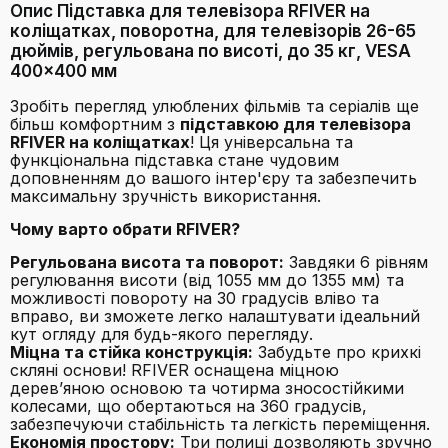
Опис Підставка для телевізора RFIVER на
коліщатках, поворотна, для телевізорів 26-65
дюймів, регульована по висоті, до 35 кг, VESA
400x400 мм
Зробіть перегляд улюблених фільмів та серіалів ще
більш комфортним з
підставкою для телевізора
RFIVER на коліщатках
! Ця універсальна та
функціональна підставка стане чудовим
доповненням до вашого інтер'єру та забезпечить
максимальну зручність використання.
Чому варто обрати RFIVER?
Регульована висота та поворот:
Завдяки 6 рівням
регулювання висоти (від 1055 мм до 1355 мм) та
можливості повороту на 30 градусів вліво та
вправо, ви зможете легко налаштувати ідеальний
кут огляду для будь-якого перегляду.
Міцна та стійка конструкція:
Забудьте про крихкі
скляні основи! RFIVER оснащена міцною
дерев’яною основою та чотирма зносостійкими
колесами, що обертаються на 360 градусів,
забезпечуючи стабільність та легкість переміщення.
Економія простору:
Три полиці дозволяють зручно