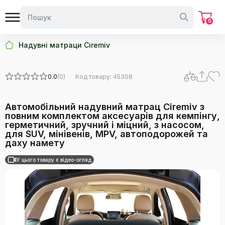
0
Надувні матраци Ciremiv
0.0
(0)
Код товару: 45308
Автомобільний надувний матрац Ciremiv з
повним комплектом аксесуарів для кемпінгу,
герметичний, зручний і міцний, з насосом,
для SUV, мінівенів, MPV, автоподорожей та
даху намету
У цього товару є відео-огляд