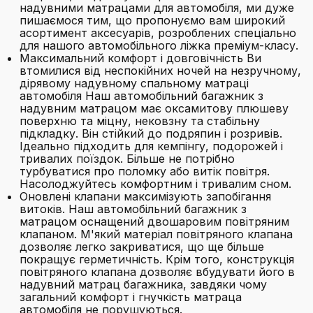
надувними матрацами для автомобіля, ми дуже
пишаємося тим, що пропонуємо вам широкий
асортимент аксесуарів, розроблених спеціально
для нашого автомобільного ліжка преміум-класу.
Максимальний комфорт і довговічність Ви
втомилися від неспокійних ночей на незручному,
дірявому надувному спальному матраці
автомобіля Наш автомобільний багажник з
надувним матрацом має оксамитову плюшеву
поверхню та міцну, нековзну та стабільну
підкладку. Він стійкий до подряпин і розривів.
Ідеально підходить для кемпінгу, подорожей і
тривалих поїздок. Більше не потрібно
турбуватися про поломку або витік повітря.
Насолоджуйтесь комфортним і тривалим сном.
Оновлені клапани максимізують запобігання
витоків. Наш автомобільний багажник з
матрацом оснащений двошаровим повітряним
клапаном. М'який матеріал повітряного клапана
дозволяє легко закриватися, що ще більше
покращує герметичність. Крім того, конструкція
повітряного клапана дозволяє вбудувати його в
надувний матрац багажника, завдяки чому
загальний комфорт і гнучкість матраца
автомобіля не порушуються.