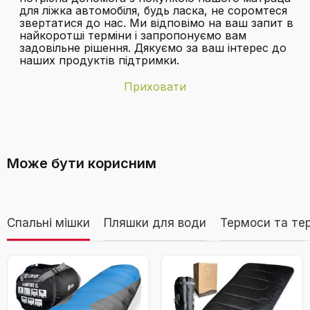
для ліжка автомобіля, будь ласка, не соромтеся
звертатися до нас. Ми відповімо на ваш запит в
найкоротші терміни і запропонуємо вам
задовільне рішення. Дякуємо за ваш інтерес до
наших продуктів підтримки.
Приховати
Бренд
Ciremiv
З чого складається повний комплект
Батарейки в
Ні
аксесуарів, що постачається з
комплекті
Може бути корисним
матрацом?
Використання
Повітряний матрац з повітряним насосом,
Матрац для кемпінгу, Надувний матрац для
Дивитися відео
кемпінгу, Намет на даху автомобіля,
Надувний диван
Спальні мішки
Пляшки для води
Термоси та те
Автомобільний надувний матрац Ciremiv з
Властивості
повним комплектом аксесуарів для
Двоклапанні, з флокованим верхом, надувні,
двосторонні, регульовані
кемпінгу, герметичний, зручний і міцний, з
насосом, для SUV, мінівенів, MPV,
автоподорожей та даху намету
Колір
Двосторонній флокировочний зелений сірий
Який матеріал використовується для