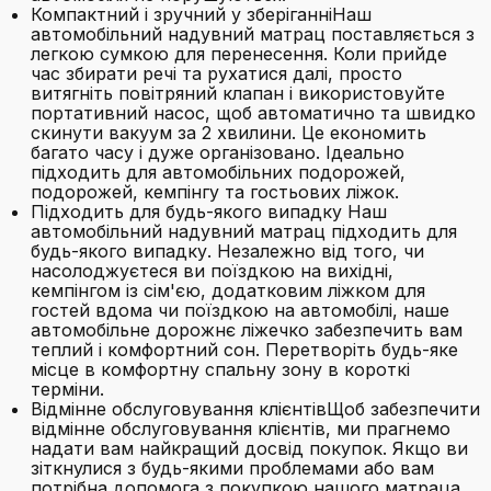
Компактний і зручний у зберіганніНаш
автомобільний надувний матрац поставляється з
легкою сумкою для перенесення. Коли прийде
час збирати речі та рухатися далі, просто
витягніть повітряний клапан і використовуйте
портативний насос, щоб автоматично та швидко
скинути вакуум за 2 хвилини. Це економить
багато часу і дуже організовано. Ідеально
підходить для автомобільних подорожей,
подорожей, кемпінгу та гостьових ліжок.
Підходить для будь-якого випадку Наш
автомобільний надувний матрац підходить для
будь-якого випадку. Незалежно від того, чи
насолоджуєтеся ви поїздкою на вихідні,
кемпінгом із сім'єю, додатковим ліжком для
гостей вдома чи поїздкою на автомобілі, наше
автомобільне дорожнє ліжечко забезпечить вам
теплий і комфортний сон. Перетворіть будь-яке
місце в комфортну спальну зону в короткі
терміни.
Відмінне обслуговування клієнтівЩоб забезпечити
відмінне обслуговування клієнтів, ми прагнемо
надати вам найкращий досвід покупок. Якщо ви
зіткнулися з будь-якими проблемами або вам
потрібна допомога з покупкою нашого матраца