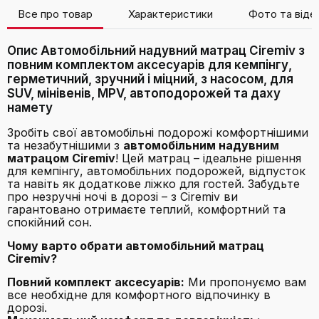
Все про товар
Характеристики
Фото та віде
Опис Автомобільний надувний матрац Ciremiv з
повним комплектом аксесуарів для кемпінгу,
герметичний, зручний і міцний, з насосом, для
SUV, мінівенів, MPV, автоподорожей та даху
намету
Зробіть свої автомобільні подорожі комфортнішими
та незабутнішими з
автомобільним надувним
матрацом Ciremiv
! Цей матрац – ідеальне рішення
для кемпінгу, автомобільних подорожей, відпусток
та навіть як додаткове ліжко для гостей. Забудьте
про незручні ночі в дорозі – з Ciremiv ви
гарантовано отримаєте теплий, комфортний та
спокійний сон.
Чому варто обрати автомобільний матрац
Ciremiv?
Повний комплект аксесуарів:
Ми пропонуємо вам
все необхідне для комфортного відпочинку в
дорозі.