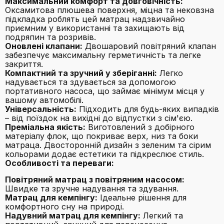
Максимальний комфорт та довговічність:
Оксамитова плюшева поверхня, міцна та нековзна
підкладка роблять цей матрац надзвичайно
приємним у використанні та захищають від
подряпин та розривів.
Оновлені клапани:
Двошаровий повітряний клапан
забезпечує максимальну герметичність та легке
закриття.
Компактний та зручний у зберіганні:
Легко
надувається та здувається за допомогою
портативного насоса, що займає мінімум місця у
вашому автомобілі.
Універсальність:
Підходить для будь-яких випадків
– від поїздок на вихідні до відпустки з сім'єю.
Преміальна якість:
Виготовлений з добірного
матеріалу флок, що покриває верх, низ та боки
матраца. Двосторонній дизайн з зеленим та сірим
кольорами додає естетики та підкреслює стиль.
Особливості та переваги:
Повітряний матрац з повітряним насосом:
Швидке та зручне надування та здування.
Матрац для кемпінгу:
Ідеальне рішення для
комфортного сну на природі.
Надувний матрац для кемпінгу:
Легкий та