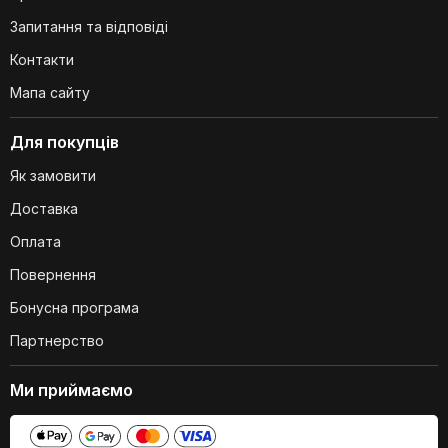
Запитання та відповіді
Контакти
Чи легко чистити матрац?
Мапа сайту
Для покупців
Як замовити
Чи є якісь обмеження щодо
Доставка
використання матраца?
Оплата
Повернення
Бонусна програма
Партнерство
Ми приймаємо
Чи є гарантія на матрац?