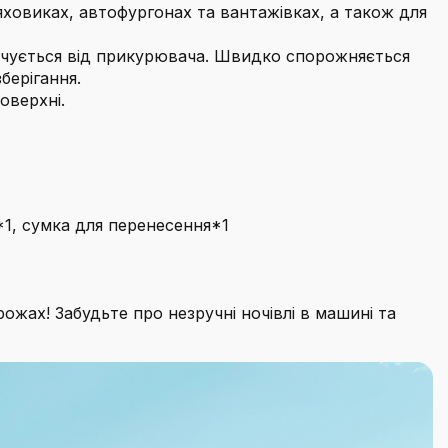
яховиках, автофургонах та вантажівках, а також для
качується від прикурювача. Швидко спорожняється
берігання.
оверхні.
1, сумка для перенесення*1
жах! Забудьте про незручні ночівлі в машині та