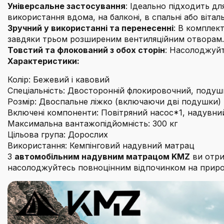
Універсальне застосування
: Ідеально підходить д
використання вдома, на балконі, в спальні або віталь
Зручний у використанні та перенесенні
: В комплек
завдяки трьом розширеним вентиляційним отворам. У
Товстий та флокований з обох сторін
: Насолоджуйт
Характеристики:
Колір: Бежевий і кавовий
Спеціальність: Двосторонній флокировочний, подушк
Розмір: Двоспальне ліжко (включаючи дві подушки)
Включені компоненти: Повітряний насос*1, надувни
Максимальна вантажопідйомність: 300 кг
Цільова група: Дорослих
Використання: Кемпінговий надувний матрац
З
автомобільним надувним матрацом KMZ
ви отри
насолоджуйтесь повноцінним відпочинком на приро