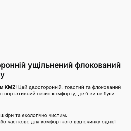
оронній ущільнений флокований
гу
ом KMZ
! Цей двосторонній, товстий та флокований
ш портативний оазис комфорту, де б ви не були.
шкіри та екологічно чистим.
бо частково для комфортного відпочинку однієї