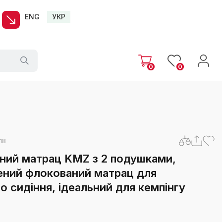
ENG
УКР
0
0
18
ний матрац KMZ з 2 подушками,
ений флокований матрац для
о сидіння, ідеальний для кемпінгу