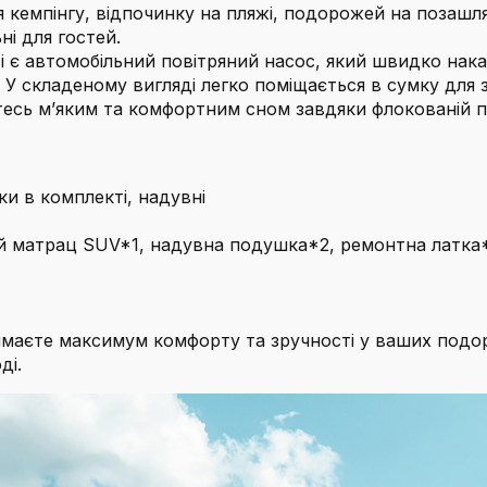
ля кемпінгу, відпочинку на пляжі, подорожей на позашл
ні для гостей.
ті є автомобільний повітряний насос, який швидко на
 складеному вигляді легко поміщається в сумку для з
есь м’яким та комфортним сном завдяки флокованій п
и в комплекті, надувні
й матрац SUV*1, надувна подушка*2, ремонтна латка*
маєте максимум комфорту та зручності у ваших подоро
ді.