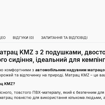
ДЕО
ВІДГУКИ (0)
ЗАПИТАННЯ ТА ВІДПОВІДІ
атрац KMZ з 2 подушками, двост
го сидіння, ідеальний для кемпін
ьно комфортними з
автомобільним надувним матрац
орожей та відпочинку на природі. Матрац KMZ – це ва
ац KMZ?
існого, товстого ПВХ-матеріалу, який є безпечним для 
матрац повністю для використання кількома людьми, а