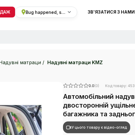
ОДАЖ
ЗВ'ЯЗАТИСЯ З НАМИ
Bug happened, sorry
+38 068 820 8228
ПН-ВС 9:00 - 19:00
Надувні матраци
Надувні матраци KMZ
0.0
(0)
Код товару: 453
Автомобільний надув
двосторонній ущільн
багажника та задньог
У цього товару є відео-огляд