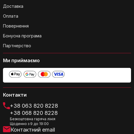
корпус ліхтарика?
Доставка
Оплата
Повернення
Бонусна програма
Чи підходить ліхтарик для
Партнерство
використання в екстремальних
умовах?
Ми приймаємо
Контакти
+38 063 820 8228
+38 068 820 8228
Чи потрібні додаткові батареї для
Безкоштовна гаряча лінія
Щоденно з 9 до 19:00
роботи ліхтарика?
Контактний email