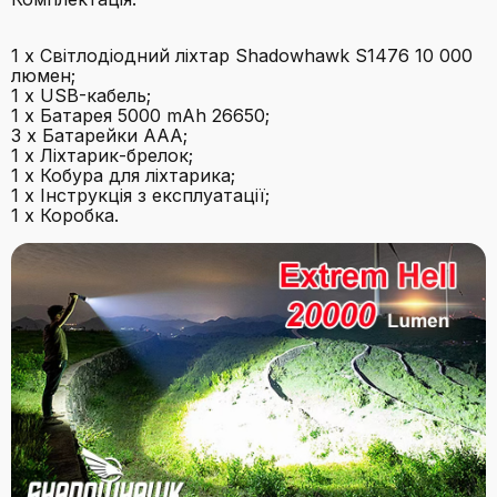
1 х Світлодіодний ліхтар Shadowhawk S1476 10 000
люмен;
1 х USB-кабель;
1 х Батарея 5000 mAh 26650;
3 х Батарейки AAA;
1 х Ліхтарик-брелок;
1 х Кобура для ліхтарика;
1 х Інструкція з експлуатації;
1 х Коробка.