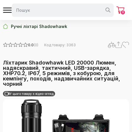
0
Ручні ліхтарі Shadowhawk
0.0
(0)
Код товару: 3363
Ліхтарик Shadowhawk LED 20000 Люмен,
надяскравий, тактичний, USB-зарядка,
XHP70.2, IP67, 5 режимів, з кобурою, для
кемпінгу, походів, надзвичайних ситуацій,
чорний
У цього товару є відео-огляд