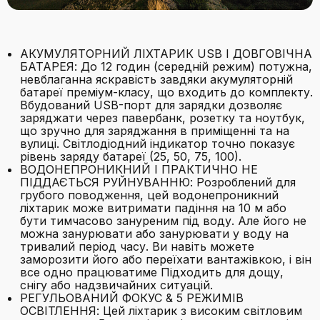
АКУМУЛЯТОРНИЙ ЛІХТАРИК USB І ДОВГОВІЧНА
БАТАРЕЯ: До 12 годин (середній режим) потужна,
невблаганна яскравість завдяки акумуляторній
батареї преміум-класу, що входить до комплекту.
Вбудований USB-порт для зарядки дозволяє
заряджати через павербанк, розетку та ноутбук,
що зручно для заряджання в приміщенні та на
вулиці. Світлодіодний індикатор точно показує
рівень заряду батареї (25, 50, 75, 100).
ВОДОНЕПРОНИКНИЙ І ПРАКТИЧНО НЕ
ПІДДАЄТЬСЯ РУЙНУВАННЮ: Розроблений для
грубого поводження, цей водонепроникний
ліхтарик може витримати падіння на 10 м або
бути тимчасово зануреним під воду. Але його не
можна занурювати або занурювати у воду на
тривалий період часу. Ви навіть можете
заморозити його або переїхати вантажівкою, і він
все одно працюватиме Підходить для дощу,
снігу або надзвичайних ситуацій.
РЕГУЛЬОВАНИЙ ФОКУС & 5 РЕЖИМІВ
ОСВІТЛЕННЯ: Цей ліхтарик з високим світловим