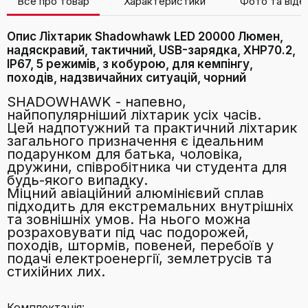
Все про товар
Характеристики
Фото та віде
Опис Ліхтарик Shadowhawk LED 20000 Люмен,
надяскравий, тактичний, USB-зарядка, XHP70.2,
IP67, 5 режимів, з кобурою, для кемпінгу,
походів, надзвичайних ситуацій, чорний
SHADOWHAWK - напевно,
найпопулярніший ліхтарик усіх часів.
Цей надпотужний та практичний ліхтарик
загального призначення є ідеальним
подарунком для батька, чоловіка,
дружини, співробітника чи студента для
будь-якого випадку.
Міцний авіаційний алюмінієвий сплав
підходить для екстремальних внутрішніх
та зовнішніх умов. На нього можна
розраховувати під час подорожей,
походів, штормів, повеней, перебоїв у
подачі електроенергії, землетрусів та
стихійних лих.
Комплектація: