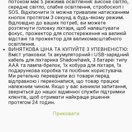
потоком має 5 режимів освітлення: високе світло,
середнє світло, слабке освітлення, стробоскоп і
SOS. Відключити їх можна тривалим натисканням
кнопок протягом 3 секунд в будь-якому режимі.
Відповідно до ваших потреб, ви можете
розтягнути головку ліхтаря, щоб налаштувати
фокус, прожектор для спостереження на великій
відстані та прожектор для великомасштабного
освітлення.
ВИНЯТКОВА ЦІНА ТА КУПУЙТЕ З УПЕВНЕНІСТЮ:
Вміст упаковки: 1x акумуляторний і USB-зарядний
кабель для ліхтарика Shadowhawk, 3 батареї типу
ААА та лампа-брелок, 1x кобура для ліхтаря, 1x
подарункова коробка та посібник користувача.
Ми ретельно перевірили всі товари перед
відправкою і переконалися, що товар працює
належним чином. Якщо у вас виникли запитання,
зверніться до нашої відмінної служби підтримки
клієнтів, щоб отримати найкраще рішення
протягом 24 годин.
Приховати
Бренд
Shadowhawk