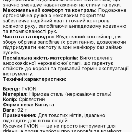
значно зменшує навантаження на спину та руки.
Максимальний комфорт та контроль:
Подовжена
ергономічна ручка з нековзким покриттям
забезпечує надійний хват і точний контроль
кожного руху, запобігаючи випадковому ковзанню
та втомлюваності рук.
Чистота та порядок:
Вбудований контейнер для
збору обрізків запобігає їх розлітанню, дозволяючи
підтримувати чистоту в зоні манікюру без зайвих
зусиль.
Преміальна якість матеріалів:
Виготовлені з
високоякісної нержавіючої сталі, що гарантує
стійкість до корозії та тривалий термін експлуатації
інструменту.
Технічні характеристики:
Бренд:
FVION
Матеріал:
Нірмова сталь (нержавіюча сталь)
Колір:
Сріблястий
Форма леза:
Вигнута
Вага:
92 г
Призначення:
Для товстих нігтів, ідеально
підходять для літніх людей
Кусачки FVION — це не просто інструмент для
гігієни, а прояв турботи про здоров'я та комфорт.