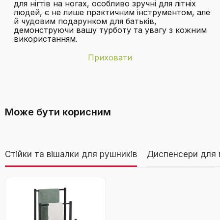
для нігтів на ногах, особливо зручні для літніх
людей, є не лише практичним інструментом, але
й чудовим подарунком для батьків,
демонструючи вашу турботу та увагу з кожним
використанням.
Приховати
Бренд
FVION
Чи підійдуть ці кусачки для людей з
Вага товару
92 грами
діабетом?
Може бути корисним
Кількість
1 штука
одиниць
Дивитися відео
Колір
срібло
Стійки та вішалки для рушників
Диспенсери для 
Країна-
Китай
виробник
Кусачки для нігтів FVION для літніх людей
та товстих нігтів, з подовженою ручкою,
Лезо леза
Вигнутий
сріблясті
Чи можна використовувати ці кусачки