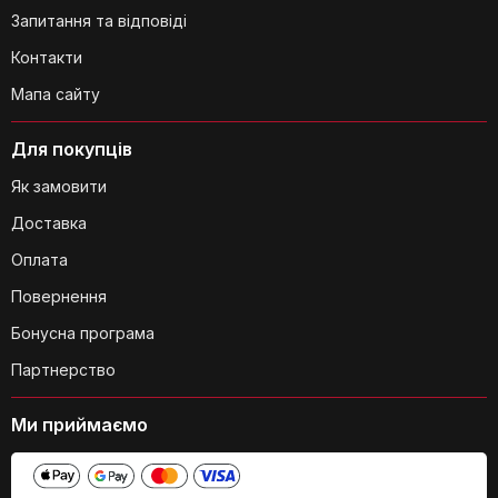
Запитання та відповіді
Контакти
Мапа сайту
Чи можна використовувати ці кусачки
Для покупців
для підстригання нігтів на руках?
Як замовити
Доставка
Оплата
Повернення
Бонусна програма
Чи безпечно використовувати
контейнер для збору обрізків нігтів?
Партнерство
Ми приймаємо