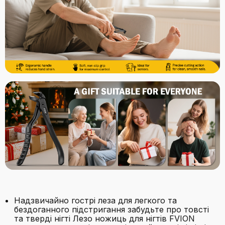
Надзвичайно гострі леза для легкого та
бездоганного підстригання забудьте про товсті
та тверді нігті Лезо ножиць для нігтів FVION