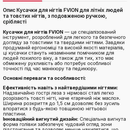
Опис Кусачки для нігтів FVION для літніх людей
та товстих нігтів, з подовженою ручкою,
сріблясті
Кусачки для нігтів FVION
— це спеціалізований
інструмент, розроблений для легкого та безпечного
догляду за товстими та твердими нігтями. Завдяки
продуманій ергономіці та високій якості матеріалів,
ці кусачки стануть незамінним помічником для
людей похилого віку, а також для тих, хто має
обмежену рухливість або потребує особливої
точності під час манікюру та педикюру.
Основні переваги та особливості:
Ефективність навіть з найтвердішими нігтями:
Надзвичайно гострі леза з нірмової сталі легко
розрізають товсті нігті, наче «гарячий ніж масло».
Ширина розкриття до 1,5 см дозволяє без зусиль
впоратися з будь-якою товщиною нігтьової
пластини.
Інноваційний вигнутий дизайн:
Спеціальна вигнута
форма голівки забезпечує чудовий огляд зони
підстригання та дозволяє менше нахилятися, що