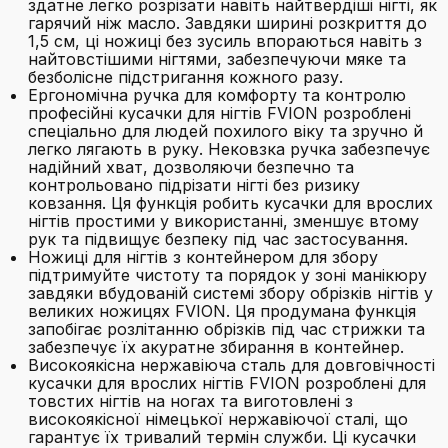
здатне легко розрізати навіть найтвердіші нігті, як
гарячий ніж масло. Завдяки ширині розкриття до
1,5 см, ці ножиці без зусиль впораються навіть з
найтовстішими нігтями, забезпечуючи мяке та
безболісне підстригання кожного разу.
Ергономічна ручка для комфорту та контролю
професійні кусачки для нігтів FVION розроблені
спеціально для людей похилого віку та зручно й
легко лягають в руку. Нековзка ручка забезпечує
надійний хват, дозволяючи безпечно та
контрольовано підрізати нігті без ризику
ковзання. Ця функція робить кусачки для врослих
нігтів простими у використанні, зменшує втому
рук та підвищує безпеку під час застосування.
Ножиці для нігтів з контейнером для збору
підтримуйте чистоту та порядок у зоні манікюру
завдяки вбудованій системі збору обрізків нігтів у
великих ножицях FVION. Ця продумана функція
запобігає розлітанню обрізків під час стрижки та
забезпечує їх акуратне збирання в контейнер.
Високоякісна нержавіюча сталь для довговічності
кусачки для врослих нігтів FVION розроблені для
товстих нігтів на ногах та виготовлені з
високоякісної німецької нержавіючої сталі, що
гарантує їх тривалий термін служби. Ці кусачки