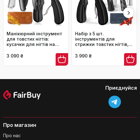
Чи зручно тримати кусачки у руці
людям з артритом?
Манікюрний інструмент
Набір з 5 шт.
для товстих нігтів:
інструментів для
кусачки для нігтів на
стрижки товстих нігтів,
ногах з контейнером,
для чоловіків та жінок,
професійні кусачки для
професійний, для
3 090 ₴
3 990 ₴
чоловіків, гострі кусачки
лікування врослого нігтя
для нігтів з довгим
руків'ям та нахиленою
лезою, срібно-чорно-
коричневого кольору
Приєднуйся
Як очистити кусачки після
використання?
Про магазин
Про нас