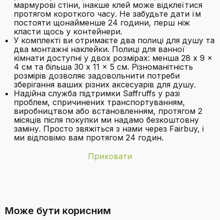
мармурові стіни, інакше клей може відклеїтися
протягом короткого часу. Не забудьте дати їм
постояти щонайменше 24 години, перш ніж
класти щось у контейнери.
У комплекті ви отримаєте два полиці для душу та
два монтажні наклейки. Полиці для ванної
кімнати доступні у двох розмірах: менша 28 x 9 x
4 см та більша 30 x 11 x 5 см. Різноманітність
розмірів дозволяє задовольнити потреби
зберігання ваших різних аксесуарів для душу.
Надійна служба підтримки Saffruffs у разі
проблем, спричинених транспортуванням,
виробництвом або встановленням, протягом 2
місяців після покупки ми надамо безкоштовну
заміну. Просто звяжіться з нами через Fairbuy, і
ми відповімо вам протягом 24 годин.
Приховати
Бренд
saffruff
Які розміри полиць у наборі?
Вага товару
650 г
Може бути корисним
Вміння
10 кілограм