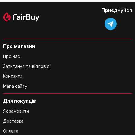
Приєднуйся
Чи можна використовувати ці полиці
Про магазин
у ванній кімнаті з високою вологістю?
Про нас
Запитання та відповіді
Контакти
Мапа сайту
Чи можна перемістити полиці після
Для покупців
встановлення?
Як замовити
Доставка
Оплата