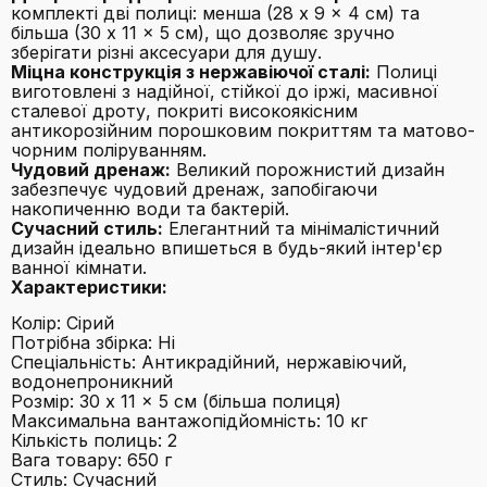
комплекті дві полиці: менша (28 x 9 x 4 см) та
більша (30 x 11 x 5 см), що дозволяє зручно
зберігати різні аксесуари для душу.
Міцна конструкція з нержавіючої сталі:
Полиці
виготовлені з надійної, стійкої до іржі, масивної
сталевої дроту, покриті високоякісним
антикорозійним порошковим покриттям та матово-
чорним поліруванням.
Чудовий дренаж:
Великий порожнистий дизайн
забезпечує чудовий дренаж, запобігаючи
накопиченню води та бактерій.
Сучасний стиль:
Елегантний та мінімалістичний
дизайн ідеально впишеться в будь-який інтер'єр
ванної кімнати.
Характеристики:
Колір: Сірий
Потрібна збірка: Ні
Спеціальність: Антикрадійний, нержавіючий,
водонепроникний
Розмір: 30 x 11 x 5 см (більша полиця)
Максимальна вантажопідйомність: 10 кг
Кількість полиць: 2
Вага товару: 650 г
Стиль: Сучасний