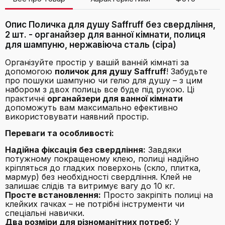
Опис Поличка для душу Saffruff без свердління,
2 шт. - органайзер для ванної кімнати, полиця
для шампуню, нержавіюча сталь (сіра)
Організуйте простір у вашій ванній кімнаті за
допомогою
поличок для душу Saffruff
! Забудьте
про пошуки шампуню чи гелю для душу – з цим
набором з двох полиць все буде під рукою. Ці
практичні
органайзери для ванної кімнати
допоможуть вам максимально ефективно
використовувати наявний простір.
Переваги та особливості:
Надійна фіксація без свердління:
Завдяки
потужному покращеному клею, полиці надійно
кріпляться до гладких поверхонь (скло, плитка,
мармур) без необхідності свердління. Клей не
залишає слідів та витримує вагу до 10 кг.
Просте встановлення:
Просто закріпіть полиці на
клейких гачках – не потрібні інструменти чи
спеціальні навички.
Два розміри для різноманітних потреб:
У