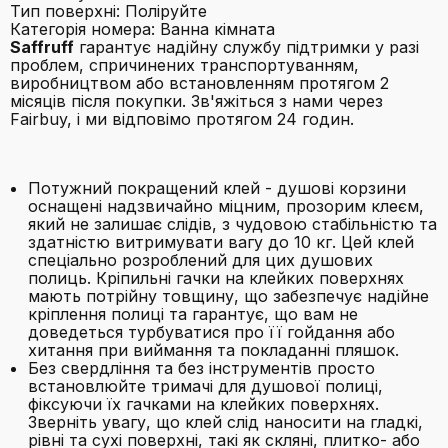
Тип поверхні: Поліруйте
Категорія номера: Ванна кімната
Saffruff
гарантує надійну службу підтримки у разі
проблем, спричинених транспортуванням,
виробництвом або встановленням протягом 2
місяців після покупки. Зв'яжіться з нами через
Fairbuy, і ми відповімо протягом 24 годин.
Потужний покращений клей - душові корзини
оснащені надзвичайно міцним, прозорим клеєм,
який не залишає слідів, з чудовою стабільністю та
здатністю витримувати вагу до 10 кг. Цей клей
спеціально розроблений для цих душових
полиць. Кріпильні гачки на клейких поверхнях
мають потрійну товщину, що забезпечує надійне
кріплення полиці та гарантує, що вам не
доведеться турбуватися про її гойдання або
хитання при виймання та покладанні пляшок.
Без свердління та без інструментів просто
встановлюйте тримачі для душової полиці,
фіксуючи їх гачками на клейких поверхнях.
Зверніть увагу, що клей слід наносити на гладкі,
рівні та сухі поверхні, такі як скляні, плитко- або