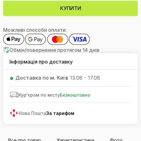
КУПИТИ
Можливі способи оплати:
Обмін/повернення протягом 14 днів
Інформація про доставку
Доставка по м.
Київ
13.08 - 17.08
Кур'єром по місту
Безкоштовно
Нова Пошта
За тарифом
Все про товар
Характеристики
Фото
В