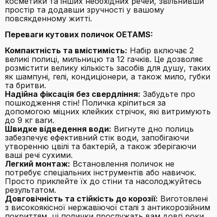
косметики та інших необхідних речей, звільнивши
простір та додавши зручності у вашому
повсякденному житті.
Переваги кутових поличок OETAMS:
Компактність та вмістимість:
Набір включає 2
великі полиці, мильницю та 12 гачків. Це дозволяє
розмістити велику кількість засобів для душу, таких
як шампуні, гелі, кондиціонери, а також мило, губки
та бритви.
Надійна фіксація без свердління:
Забудьте про
пошкодження стін! Поличка кріпиться за
допомогою міцних клейких стрічок, які витримують
до 9 кг ваги.
Швидке відведення води:
Вигнуте дно полиць
забезпечує ефективний стік води, запобігаючи
утворенню цвілі та бактерій, а також зберігаючи
ваші речі сухими.
Легкий монтаж:
Встановлення поличок не
потребує спеціальних інструментів або навичок.
Просто приклейте їх до стіни та насолоджуйтесь
результатом.
Довговічність та стійкість до корозії:
Виготовлені
з високоякісної нержавіючої сталі з антикорозійним
покриттям, ці полички прослужать вам довгі роки,