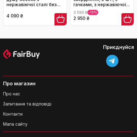
нержавіючої сталі без
гачками, з нержавіючої
свердління, органайзер
сталі SUS304,
3 590 ₴
-18%
для шампуню з гачками,
самоклеюча органайзер
4 090 ₴
2 950 ₴
для скляної душової
для ванної, тримач для
перегородки
шампуню Pickpiff
Чи легко очищати полички?
Приєднуйся
Чи є якісь обмеження щодо
Про магазин
використання цих поличок?
Про нас
Запитання та відповіді
Контакти
Мапа сайту