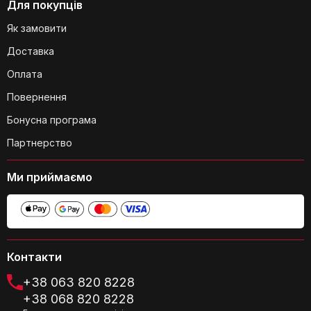
Для покупців
Як замовити
Чи є можливість регулювати висоту
полиць?
Доставка
Оплата
Повернення
Бонусна програма
Партнерство
Чи підходить цей набір для ванної
Ми приймаємо
кімнати з низькою вентиляцією?
Контакти
+38 063 820 8228
+38 068 820 8228