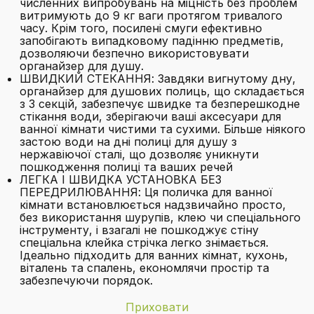
численних випробувань на міцність без проблем
витримують до 9 кг ваги протягом тривалого
часу. Крім того, посилені смуги ефективно
запобігають випадковому падінню предметів,
дозволяючи безпечно використовувати
органайзер для душу.
ШВИДКИЙ СТЕКАННЯ: Завдяки вигнутому дну,
органайзер для душових полиць, що складається
з 3 секцій, забезпечує швидке та безперешкодне
стікання води, зберігаючи ваші аксесуари для
ванної кімнати чистими та сухими. Більше ніякого
застою води на дні полиці для душу з
нержавіючої сталі, що дозволяє уникнути
пошкодження полиці та ваших речей
ЛЕГКА І ШВИДКА УСТАНОВКА БЕЗ
ПЕРЕДРИЛЮВАННЯ: Ця поличка для ванної
кімнати встановлюється надзвичайно просто,
без використання шурупів, клею чи спеціального
інструменту, і взагалі не пошкоджує стіну
спеціальна клейка стрічка легко знімається.
Ідеально підходить для ванних кімнат, кухонь,
віталень та спалень, економлячи простір та
забезпечуючи порядок.
Приховати