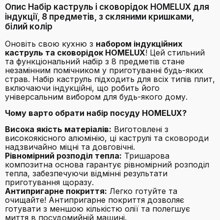
Опис Набір каструль і сковорідок HOMELUX для
індукції, 8 предметів, з скляними кришками,
білий колір
Оновіть свою кухню з
набором індукційних
каструль та сковорідок HOMELUX
! Цей стильний
та функціональний набір з 8 предметів стане
незамінним помічником у приготуванні будь-яких
страв. Набір каструль підходить для всіх типів плит,
включаючи індукційні, що робить його
універсальним вибором для будь-якого дому.
Чому варто обрати набір посуду HOMELUX?
Висока якість матеріалів:
Виготовлені з
високоякісного алюмінію, ці каструлі та сковороди
надзвичайно міцні та довговічні.
Рівномірний розподіл тепла:
Тришарова
композитна основа гарантує рівномірний розподіл
тепла, забезпечуючи відмінні результати
приготування щоразу.
Антипригарне покриття:
Легко готуйте та
очищайте! Антипригарне покриття дозволяє
готувати з меншою кількістю олії та полегшує
миття в посудомийній машині.