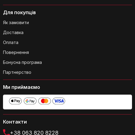
Чи можна використовувати каструлі
Для покупців
та сковороди з набору в духовці?
Як замовити
Доставка
Оплата
Повернення
Який діаметр кришок для каструль?
Бонусна програма
Партнерство
Ми приймаємо
Яка товщина алюмінію, з якого
виготовлено посуд?
Контакти
+38 063 820 8228