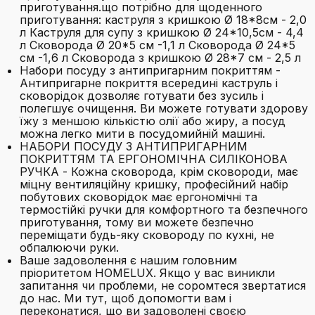
приготування.що потрібно для щоденного
приготування: каструля з кришкою Ø 18*8см - 2,0
л Каструля для супу з кришкою Ø 24*10,5см - 4,4
л Сковорода Ø 20*5 см -1,1 л Сковорода Ø 24*5
см -1,6 л Сковорода з кришкою Ø 28*7 см - 2,5 л
Набори посуду з антипригарним покриттям -
Антипригарне покриття всередині каструль і
сковорідок дозволяє готувати без зусиль і
полегшує очищення. Ви можете готувати здорову
їжу з меншою кількістю олії або жиру, а посуд
можна легко мити в посудомийній машині.
НАБОРИ ПОСУДУ З АНТИПРИГАРНИМ
ПОКРИТТЯМ ТА ЕРГОНОМІЧНА СИЛІКОНОВА
РУЧКА - Кожна сковорода, крім сковороди, має
міцну вентиляційну кришку, професійний набір
побутових сковорідок має ергономічні та
термостійкі ручки для комфортного та безпечного
приготування, тому ви можете безпечно
переміщати будь-яку сковороду по кухні, не
обпалюючи руки.
Ваше задоволення є нашим головним
пріоритетом HOMELUX. Якщо у вас виникли
запитання чи проблеми, не соромтеся звертатися
до нас. Ми тут, щоб допомогти вам і
переконатися, що ви задоволені своєю