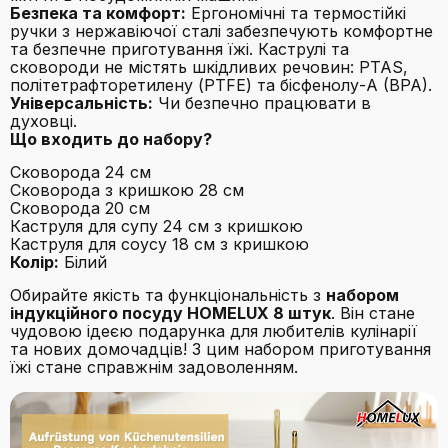
Безпека та комфорт:
Ергономічні та термостійкі
ручки з нержавіючої сталі забезпечують комфортне
та безпечне приготування їжі. Каструлі та
сковороди не містять шкідливих речовин: PTAS,
політетрафторетилену (PTFE) та бісфенолу-A (BPA).
Універсальність:
Чи безпечно працювати в
духовці.
Що входить до набору?
Сковорода 24 см
Сковорода з кришкою 28 см
Сковорода 20 см
Каструля для супу 24 см з кришкою
Каструля для соусу 18 см з кришкою
Колір:
Білий
Обирайте якість та функціональність з
набором
індукційного посуду HOMELUX 8 штук
. Він стане
чудовою ідеєю подарунка для любителів кулінарії
та нових домочадців! З цим набором приготування
їжі стане справжнім задоволенням.