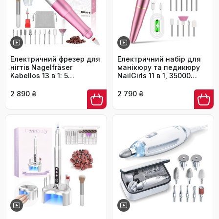
Електричний фрезер для
Електричний набір для
нігтів Nagelfräser
манікюру та педикюру
Kabellos 13 в 1: 5
NailGirls 11 в 1, 35000
швидкостей, 25000 об/
RPM, рожевий
хв, USB, для гель-
2 890 ₴
2 790 ₴
манікюру