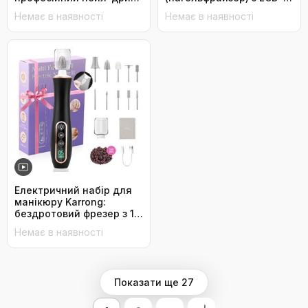
для гелю та акрилу,
дисплеєм, 45000 об/хв,
Немає в наявності
Немає в наявності
електрична нігтьова
професійний набір для
пилка з регулюванням
манікюру та педикюру з
швидкості (фіолетовий)
мультифункціональною
базою та сенсорним
керуванням, фіолетовий
Електричний набір для
манікюру Karrong:
бездротовий фрезер з 10
насадками, LED-
Немає в наявності
підсвічування, для гель
та акрил
Показати ще 27