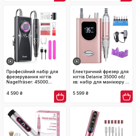
дисплеєм, 5 швидкостей,
та акрилових нігтів,
тихий, пилозахисний,
видалення гелю та
USB-зарядка (гель,
педикюру. Компактна,
акрил)
тиха, біла.
Професійний набір для
Електричний фрезер для
фрезерування нігтів
нігтів Delanie 35000 об/
Nagelfräser: 45000
хв: набір для манікюру з
обертів, акумулятор 10H,
насадками, регулювання
LCD-дисплей,
швидкості та напрямку,
4 590 ₴
5 599 ₴
регулювання напрямку
рожеве золото
обертання, чорний