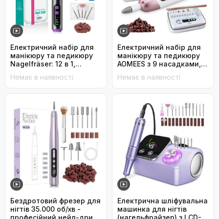
Електричний набір для
Електричний набір для
манікюру та педикюру
манікюру та педикюру
Nagelfräser: 12 в 1,
AOMEES з 9 насадками,
бездротовий, 9
10 швидкостей, LED-
Немає в наявності
Немає в наявності
швидкостей, для гелю та
підсвічуванням, для
акрилу
гелевих та товстих нігтів,
з кейсом
Бездротовий фрезер для
Електрична шліфувальна
нігтів 35.000 об/хв -
машинка для нігтів
професійний нейл-дриль
(нагельфрайзер) з LCD-