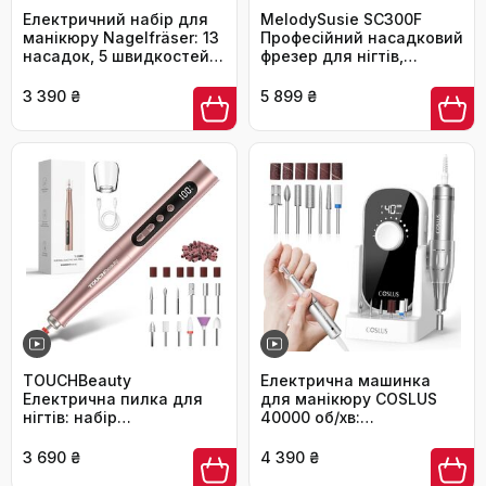
Електричний набір для
MelodySusie SC300F
манікюру Nagelfräser: 13
Професійний насадковий
насадок, 5 швидкостей,
фрезер для нігтів,
35000 обертів/хв, для
електрична насадка для
гелю та акрилу
манікюру, 30000 об/хв,
3 390 ₴
5 899 ₴
LCD-дисплей,
регулювання швидкості,
для акрилу та гелю, для
салону, білий
TOUCHBeauty
Електрична машинка
Електрична пилка для
для манікюру COSLUS
нігтів: набір
40000 об/хв:
бездротовий, фрезер
професійний набір для
для манікюру та
догляду за нігтями 6-в-1.
3 690 ₴
4 390 ₴
педикюру з LCD-
Підходить для гелевих