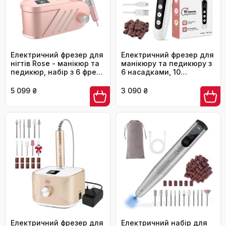
Електричний фрезер для
Електричний фрезер для
нігтів Rose - манікюр та
манікюру та педикюру з
педикюр, набір з 6 фрез,
6 насадками, 10
35000 об/хв, для гелю та
швидкостей, LED-
акрилу
підсвічуванням,
5 099 ₴
3 090 ₴
акумуляторний, для
догляду за нігтями
Електричний фрезер для
Електричний набір для