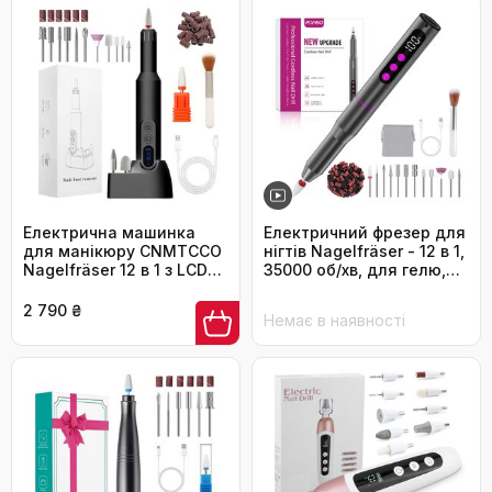
Електрична машинка
Електричний фрезер для
для манікюру CNMTCCO
нігтів Nagelfräser - 12 в 1,
Nagelfräser 12 в 1 з LCD
35000 об/хв, для гелю,
дисплеєм, 18000 об/хв,
акрилу, манікюру та
для гелю та акрилу
педикюру, сірий
2 790 ₴
Немає в наявності