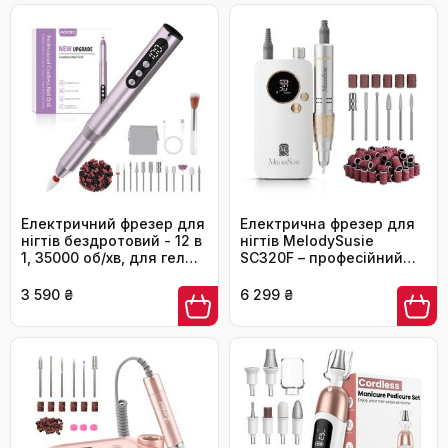
Електричний фрезер для
Електрична фрезер для
нігтів бездротовий - 12 в
нігтів MelodySusie
1, 35000 об/хв, для гелю,
SC320F – професійний
акрилу, манікюру та
бездротовий апарат для
педикюру, фіолетовий
манікюру, 30000 обертів,
3 590 ₴
6 299 ₴
для акрилу, гелю,
полірування та
видалення, набір для
салону та дому (білий/
золотий)