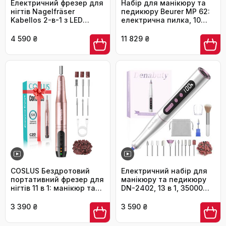
Електричний фрезер для
Набір для манікюру та
нігтів Nagelfräser
педикюру Beurer MP 62:
Kabellos 2-в-1 з LED
електрична пилка, 10
лампою для манікюру та
насадок, LED,
педикюру, 35000 об/хв,
регулювання швидкості,
4 590 ₴
11 829 ₴
срібний
сумка, білий
COSLUS Бездротовий
Електричний набір для
портативний фрезер для
манікюру та педикюру
нігтів 11 в 1: манікюр та
DN-2402, 13 в 1, 35000
педикюр, фрезер для
об/хв, для гелевих,
гелю та акрилу, рожеве
акрилових нігтів
3 390 ₴
3 590 ₴
золото