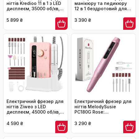
нігтів Kredioo 11 в 1 з LED
манікюру та педикюру
дисплеєм, 35000 об/хв,
12 в 1 бездротовий для
для манікюру та
гелевих, акрилових та
педикюру (манікюрний
натуральних нігтів
5 899 ₴
3 390 ₴
фрезер)
(сірий)
Електричний фрезер для
Електричний фрезер для
нігтів Ziweo з LED
нігтів MelodySusie
дисплеєм, 45000 об/хв,
PC180G Rose:
для манікюру та
професійний набір для
педикюру, для гелю,
манікюру та педикюру з
4 590 ₴
3 290 ₴
акрилу, акригелю,
LED-дисплеєм та 25
Shellac
швидкостями