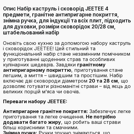
Опис Набір каструль і сковорід JEETEE 4
предмети, гранітне антипригарне покриття,
знімна ручка, для індукції та всіх плит, підходить
для духовки, розміри сковорідок 20/28 см,
штабельований набір
Оновіть свою кухню за допомогою набору каструль
і сковорідок JEETEE! Цей стильний та
функціональний набір стане незамінним помічником
у приготуванні щоденних страв та особливих
кулінарних шедеврів. Завдяки
гранітному
антипригарному покриттю
, приготування стане
легшим, а миття – швидшим та простішим. Набір
включає дві сковороди діаметром
20 та 28 см
, що
дозволяє готувати різноманітні страви – від яєць до
великих порцій м'яса чи овочів.
Переваги набору JEETEE:
Антипригарне гранітне покриття:
Забезпечує легке
приготування та легке очищення.
Не потрібно
додавати багато жиру
, що робить ваші страви
більш корисними та смачними.
Знімна ручка:
Ручки зручно знімаються, що