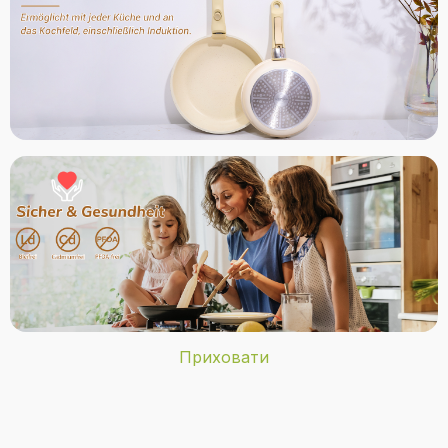
Приховати
Бренд
JEETEE
З чого виготовлені каструлі та
Вага виробу
2,31 кілограма
сковороди в наборі?