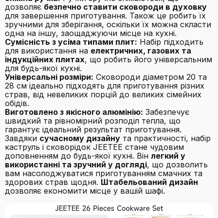
дозволяє
безпечно ставити сковороди в духовку
для завершення приготування. Також це робить їх
зручними для зберігання, оскільки їх можна скласти
одна на іншу, заощаджуючи місце на кухні.
Сумісність з усіма типами плит:
Набір підходить
для використання на
електричних, газових та
індукційних плитах
, що робить його універсальним
для будь-якої кухні.
Універсальні розміри:
Сковороди діаметром 20 та
28 см ідеально підходять для приготування різних
страв, від невеликих порцій до великих сімейних
обідів.
Виготовлено з якісного алюмінію:
Забезпечує
швидкий та рівномірний розподіл тепла, що
гарантує ідеальний результат приготування.
Завдяки
сучасному дизайну
та практичності, набір
каструль і сковорідок JEETEE стане чудовим
доповненням до будь-якої кухні. Він
легкий у
використанні та зручний у догляді
, що дозволить
вам насолоджуватися приготуванням смачних та
здорових страв щодня.
Штабельований дизайн
дозволяє економити місце у вашій шафі.