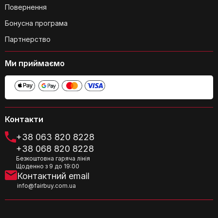
Повернення
Бонусна програма
Партнерство
Чи штабельовані каструлі та
Ми приймаємо
сковороди для зручного зберігання?
Контакти
+38 063 820 8228
Які розміри сковорідок входять до
+38 068 820 8228
набору?
Безкоштовна гаряча лінія
Щоденно з 9 до 19:00
Контактний email
info@fairbuy.com.ua