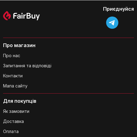
Приєднуйся
Як легко зняти ручки з каструль та
сковорідок?
Про магазин
Про нас
Запитання та відповіді
Контакти
Чи можна мити каструлі та
Мапа сайту
сковороди в посудомийній машині?
Для покупців
Як замовити
Доставка
Оплата
Який колір каструль та сковорідок?