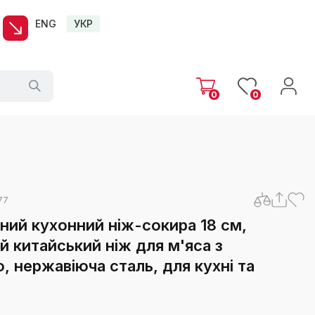
ENG
УКР
0
0
77
й кухонний ніж-сокира 18 см,
й китайський ніж для м'яса з
 нержавіюча сталь, для кухні та