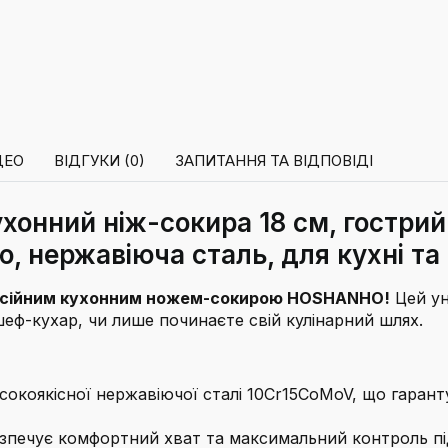
ДЕО
ВІДГУКИ (0)
ЗАПИТАННЯ ТА ВІДПОВІДІ
онний ніж-сокира 18 см, гострий
, нержавіюча сталь, для кухні та
фесійним кухонним ножем-сокирою HOSHANHO!
Цей ун
шеф-кухар, чи лише починаєте свій кулінарний шлях.
окоякісної нержавіючої сталі 10Cr15CoMoV, що гаранту
зпечує комфортний хват та максимальний контроль пі