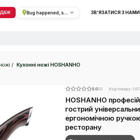
ОДАЖ
ЗВ'ЯЗАТИСЯ З НАМИ
Bug happened, sorry
+38 068 820 8228
ПН-ВС 9:00 - 19:00
ножі
Кухонні ножі HOSHANHO
0.0
(0)
Код товару: 241
HOSHANHO професійни
гострий універсальни
ергономічною ручкою,
ресторану