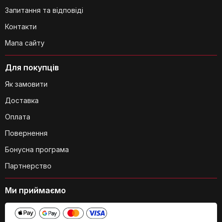
Запитання та відповіді
Чи є якісь обмеження щодо ваги
Контакти
предметів, які можна зберігати в
Мапа сайту
органайзері?
Для покупців
Як замовити
Доставка
Оплата
Повернення
Чи легко знайти потрібний столовий
прибор у органайзері?
Бонусна програма
Партнерство
Ми приймаємо