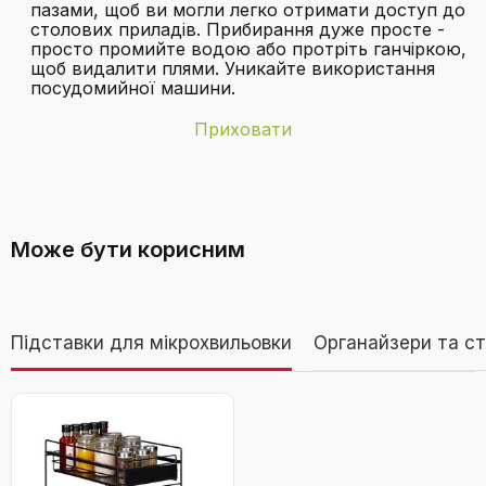
пазами, щоб ви могли легко отримати доступ до
столових приладів. Прибирання дуже просте -
просто промийте водою або протріть ганчіркою,
щоб видалити плями. Уникайте використання
посудомийної машини.
Приховати
Бренд
Lifewit
З чого виготовлений органайзер?
Батарейки в
Ні
комплекті
Може бути корисним
Вага виробу
1,3 кілограма
Дивитися відео
Використання
Посуд, столові прилади
Підставки для мікрохвильовки
Органайзери та ст
Lifewit Великий органайзер для столових
Чи підійде органайзер для моєї
Колір
Чорний
приборів у шухляду, регульована ширина
кухонної шухляди?
541-914 мм, 11-13 відділень, знімний лоток
Матеріал
Пластик
для ножів, виделок і ложок, пластиковий,
чорний
Необхідні
Ні