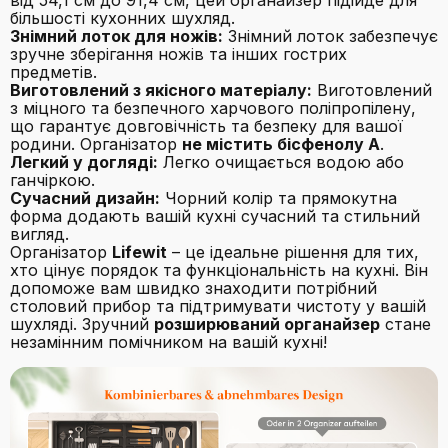
від 54,1 см до 91,4 см, цей органайзер підійде для
більшості кухонних шухляд.
Знімний лоток для ножів:
Знімний лоток забезпечує
зручне зберігання ножів та інших гострих
предметів.
Виготовлений з якісного матеріалу:
Виготовлений
з міцного та безпечного харчового поліпропілену,
що гарантує довговічність та безпеку для вашої
родини. Організатор
не містить бісфенолу А
.
Легкий у догляді:
Легко очищається водою або
ганчіркою.
Сучасний дизайн:
Чорний колір та прямокутна
форма додають вашій кухні сучасний та стильний
вигляд.
Організатор
Lifewit
– це ідеальне рішення для тих,
хто цінує порядок та функціональність на кухні. Він
допоможе вам швидко знаходити потрібний
столовий прибор та підтримувати чистоту у вашій
шухляді. Зручний
розширюваний органайзер
стане
незамінним помічником на вашій кухні!