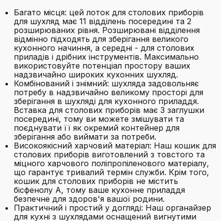
Багато місця: цей лоток для столових приборів
для шухляд має 11 відділень посередині та 2
розширюваних рівня. Розширювані відділення
відмінно підходять для зберігання великого
кухонного начиння, а середні - для столових
приладів і дрібних інструментів. Максимально
використовуйте потенціал простору ваших
надзвичайно широких кухонних шухляд.
Комбінований і знімний: шухляда задовольняє
потребу в надзвичайно великому просторі для
зберігання в шухляді для кухонного приладдя.
Вставка для столових приборів має 3 заглушки
посередині, тому ви можете змішувати та
поєднувати її як окремий контейнер для
зберігання або виймати за потреби.
Високоякісний харчовий матеріал: Наш кошик для
столових приборів виготовлений з товстого та
міцного харчового поліпропіленового матеріалу,
що гарантує тривалий термін служби. Крім того,
кошик для столових приборів не містить
бісфенолу А, тому ваше кухонне приладдя
безпечне для здоров'я вашої родини.
Практичний і простий у догляді: Наш органайзер
для кухні з шухлядами оснащений вигнутими