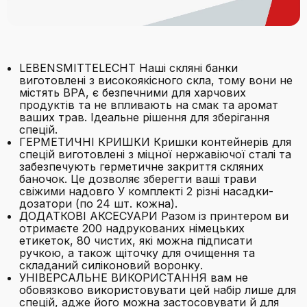
LEBENSMITTELECHT Наші скляні банки
виготовлені з високоякісного скла, тому вони не
містять BPA, є безпечними для харчових
продуктів та не впливають на смак та аромат
ваших трав. Ідеальне рішення для зберігання
спецій.
ГЕРМЕТИЧНІ КРИШКИ Кришки контейнерів для
спецій виготовлені з міцної нержавіючої сталі та
забезпечують герметичне закриття скляних
баночок. Це дозволяє зберегти ваші трави
свіжими надовго У комплекті 2 різні насадки-
дозатори (по 24 шт. кожна).
ДОДАТКОВІ АКСЕСУАРИ Разом із принтером ви
отримаєте 200 надрукованих німецьких
етикеток, 80 чистих, які можна підписати
ручкою, а також щіточку для очищення та
складаний силіконовий воронку.
УНІВЕРСАЛЬНЕ ВИКОРИСТАННЯ вам не
обовязково використовувати цей набір лише для
спецій, адже його можна застосовувати й для