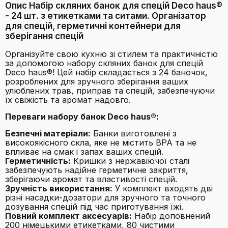
Опис Набір скляних банок для спецій Deco haus®
- 24 шт. з етикетками та ситами. Організатор
для спецій, герметичні контейнери для
зберігання спецій
Організуйте свою кухню зі стилем та практичністю
за допомогою набору скляних банок для спецій
Deco haus®! Цей набір складається з 24 баночок,
розроблених для зручного зберігання ваших
улюблених трав, приправ та спецій, забезпечуючи
їх свіжість та аромат надовго.
Переваги набору банок Deco haus®:
Безпечні матеріали:
Банки виготовлені з
високоякісного скла, яке не містить BPA та не
впливає на смак і запах ваших спецій.
Герметичність:
Кришки з нержавіючої сталі
забезпечують надійне герметичне закриття,
зберігаючи аромат та властивості спецій.
Зручність використання:
У комплект входять дві
різні насадки-дозатори для зручного та точного
дозування спецій під час приготування їжі.
Повний комплект аксесуарів:
Набір доповнений
200 німецькими етикетками, 80 чистими