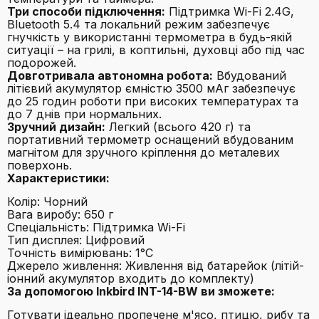
Три способи підключення:
Підтримка Wi-Fi 2.4G,
Bluetooth 5.4 та локальний режим забезпечує
гнучкість у використанні термометра в будь-якій
ситуації – на грилі, в коптильні, духовці або під час
подорожей.
Довготривала автономна робота:
Вбудований
літієвий акумулятор ємністю 3500 мАг забезпечує
до 25 годин роботи при високих температурах та
до 7 днів при нормальних.
Зручний дизайн:
Легкий (всього 420 г) та
портативний термометр оснащений вбудованим
магнітом для зручного кріплення до металевих
поверхонь.
Характеристики:
Колір: Чорний
Вага виробу: 650 г
Спеціальність: Підтримка Wi-Fi
Тип дисплея: Цифровий
Точність вимірювань: 1°C
Джерело живлення: Живлення від батарейок (літій-
іонний акумулятор входить до комплекту)
За допомогою Inkbird INT-14-BW ви зможете:
Готувати ідеально пропечене м'ясо, птицю, рибу та