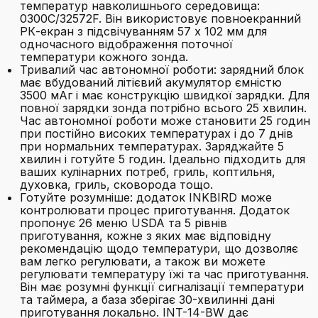
температур навколишнього середовища:
0300C/32572F. Він використовує повноекранний
РК-екран з підсвічуванням 57 x 102 мм для
одночасного відображення поточної
температури кожного зонда.
Тривалий час автономної роботи: зарядний блок
має вбудований літієвий акумулятор ємністю
3500 мАг і має конструкцію швидкої зарядки. Для
повної зарядки зонда потрібно всього 25 хвилин.
Час автономної роботи може становити 25 годин
при постійно високих температурах і до 7 днів
при нормальних температурах. Заряджайте 5
хвилин і готуйте 5 годин. Ідеально підходить для
ваших кулінарних потреб, гриль, коптильня,
духовка, гриль, сковорода тощо.
Готуйте розумніше: додаток INKBIRD може
контролювати процес приготування. Додаток
пропонує 26 меню USDA та 5 рівнів
приготування, кожне з яких має відповідну
рекомендацію щодо температури, що дозволяє
вам легко регулювати, а також ви можете
регулювати температуру їжі та час приготування.
Він має розумні функції сигналізації температури
та таймера, а база зберігає 30-хвилинні дані
приготування локально. INT-14-BW дає