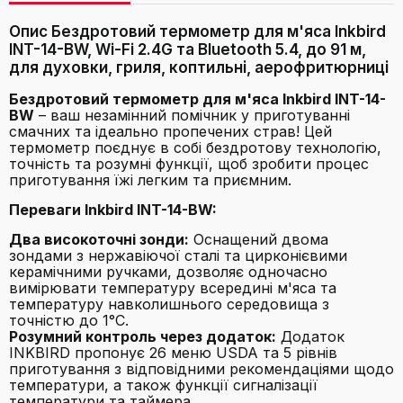
Опис Бездротовий термометр для м'яса Inkbird
INT-14-BW, Wi-Fi 2.4G та Bluetooth 5.4, до 91 м,
для духовки, гриля, коптильні, аерофритюрниці
Бездротовий термометр для м'яса Inkbird INT-14-
BW
– ваш незамінний помічник у приготуванні
смачних та ідеально пропечених страв! Цей
термометр поєднує в собі бездротову технологію,
точність та розумні функції, щоб зробити процес
приготування їжі легким та приємним.
Переваги Inkbird INT-14-BW:
Два високоточні зонди:
Оснащений двома
зондами з нержавіючої сталі та цирконієвими
керамічними ручками, дозволяє одночасно
вимірювати температуру всередині м'яса та
температуру навколишнього середовища з
точністю до 1°C.
Розумний контроль через додаток:
Додаток
INKBIRD пропонує 26 меню USDA та 5 рівнів
приготування з відповідними рекомендаціями щодо
температури, а також функції сигналізації
температури та таймера.