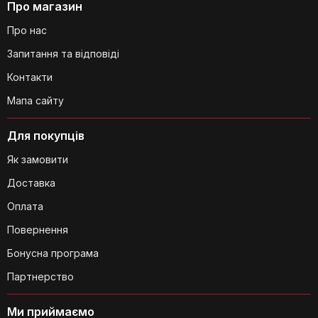
Про магазин
Вага
0.50 кг
Про нас
Запитання та відповіді
Розмір
20.00 см x 15.00 см x 4.00 см
Чи можна використовувати
Контакти
Категорія:
Термометри для м'яса та гриля Inkbird
термометр у духовці?
Мапа сайту
Для покупців
Як замовити
Доставка
Чи можна одночасно
Оплата
використовувати обидва зонди?
Повернення
Бонусна програма
Партнерство
Ми приймаємо