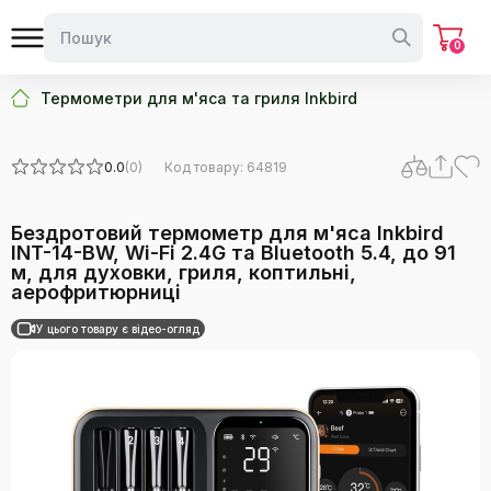
0
Термометри для м'яса та гриля Inkbird
0.0
(0)
Код товару: 64819
Бездротовий термометр для м'яса Inkbird
INT-14-BW, Wi-Fi 2.4G та Bluetooth 5.4, до 91
м, для духовки, гриля, коптильні,
аерофритюрниці
У цього товару є відео-огляд