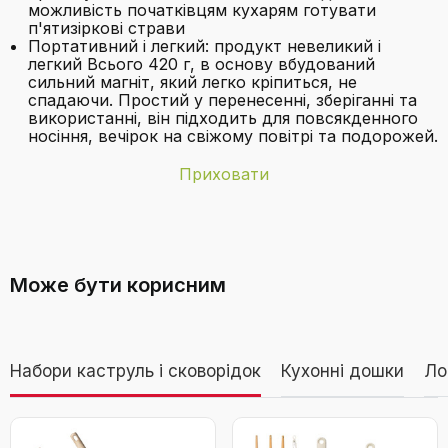
можливість початківцям кухарям готувати
п'ятизіркові страви
Портативний і легкий: продукт невеликий і
легкий Всього 420 г, в основу вбудований
сильний магніт, який легко кріпиться, не
спадаючи. Простий у перенесенні, зберіганні та
використанні, він підходить для повсякденного
носіння, вечірок на свіжому повітрі та подорожей.
Приховати
Бренд
Inkbird
Чи можна використовувати
Батареї
Потрібні батареї типу Lithium-Metal (у
термометр Inkbird INT-14-BW для
комплекті).
Може бути корисним
копчення м'яса?
Батарейки в
Так
комплекті
Дивитися відео
Набори каструль і сковорідок
Кухонні дошки
Ло
Вага виробу
650 г
Бездротовий термометр для м'яса Inkbird
Відображення
Цифровий
INT-14-BW, Wi-Fi 2.4G та Bluetooth 5.4, до