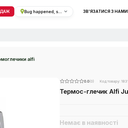
ОДАЖ
ЗВ'ЯЗАТИСЯ З НАМИ
Bug happened, sorry
+38 068 820 8228
ПН-ВС 9:00 - 19:00
моглечики alfi
0.0
(0)
Код товару: 183
Термос-глечик Alfi Ju
Немає в наявності