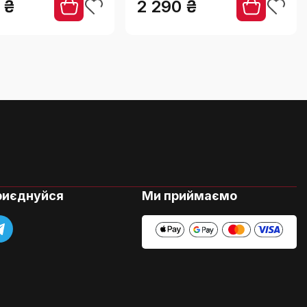
 ₴
2 290 ₴
Press, герметичний
риєднуйся
Ми приймаємо