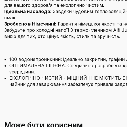
для вашого здоров'я та екологічно чистим.
Ідеальна насолода:
Завдяки чудовим теплоізоляцій
смак.
Зроблено в Німеччині:
Гарантія німецької якості та н
Забудьте про холодні напої! З термо-глечиком Alfi 
вибір для тих, хто цінує якість, стиль та зручність.
100 водонепроникний: ідеально закритий, графи
ОПТИМАЛЬНА ГІГІЄНА: Спеціально розроблена кришк
зсередини.
ЕКОЛОГІЧНО ЧИСТИЙ - МІЦНИЙ І НЕ МІСТИТЬ БІСФЕН
чайник для заварювання забезпечує тривале задо
Бренд
З чого виготовлений глечик Alfi Juwel?
Вага виробу
Може бути корисним