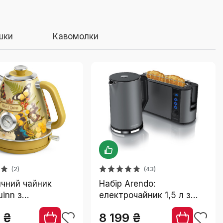
шки
Кавомолки
(2)
(43)
чний чайник
Набір Arendo:
uinn з
електрочайник 1,5 л з
ючої сталі, без
підігрівом і тостер на 2
 ₴
8 199 ₴
RIX-контролер,
скибки, нержавіюча