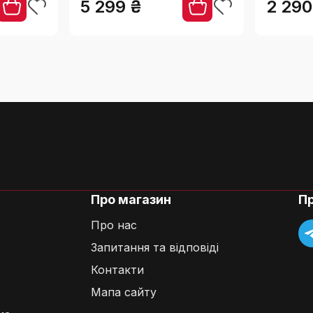
5 299 ₴
2 290
замок
ігання напоїв на тривалий час?
Про магазин
П
Про нас
Запитання та відповіді
ність глечика?
Контакти
Мапа сайту