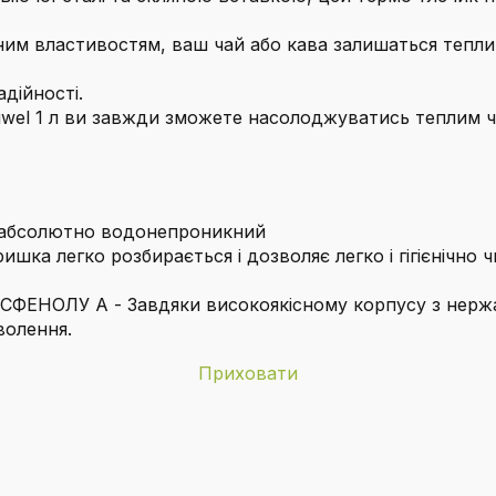
ним властивостям, ваш чай або кава залишаться тепли
адійності.
Juwel 1 л ви завжди зможете насолоджуватись теплим 
н абсолютно водонепроникний
а легко розбирається і дозволяє легко і гігієнічно 
ОЛУ А - Завдяки високоякісному корпусу з нержавіюч
волення.
Приховати
alfi
1,25 кг