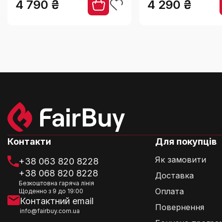
4 790 ₴
4 290 ₴
Де виготовлено глечик Alfi Juwel?
Чи підходить глечик для пікніка?
Чи можна використовувати глечик для збер
Контакти
Для покупців
Як замовити
+38 063 820 8228
+38 068 820 8228
Доставка
Безкоштовна гаряча лінія
Чи впливає колір алюмінію на функціональ
Оплата
Щоденно з 9 до 19:00
Контактний email
Повернення
info@fairbuy.com.ua