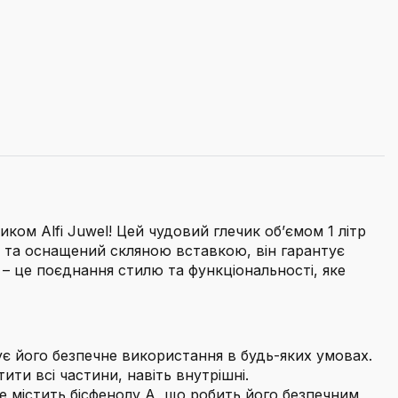
ом Alfi Juwel! Цей чудовий глечик об’ємом 1 літр
лі та оснащений скляною вставкою, він гарантує
l – це поєднання стилю та функціональності, яке
є його безпечне використання в будь-яких умовах.
ити всі частини, навіть внутрішні.
е містить бісфенолу А, що робить його безпечним