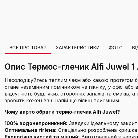
ВСЕ ПРО ТОВАР
ХАРАКТЕРИСТИКИ
ФОТО
ВІ
Опис Термос-глечик Alfi Juwel 1 
Насолоджуйтесь теплим чаєм або кавою протягом баг
стане незамінним помічником на пікніку, у офісі аб
відсутність будь-яких сторонніх запахів та смаків, 
зробить кожен ваш напій ще більш приємним.
Чому варто обрати термо-глечик Alfi Juwel?
100% водонепроникний:
Завдяки ідеальному закрит
Оптимальна гігієна:
Спеціально розроблена кришка ле
Екологічно чистий та міцний:
Виготовлений з нержав