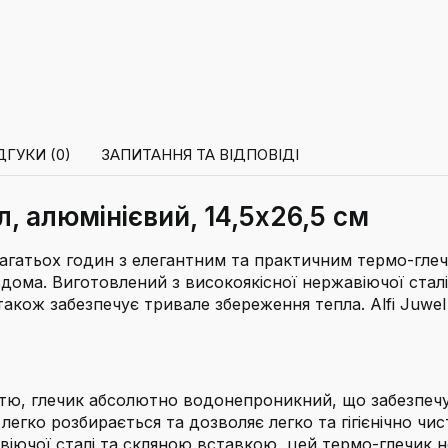
ДГУКИ (0)
ЗАПИТАННЯ ТА ВІДПОВІДІ
л, алюмінієвий, 14,5x26,5 см
атьох годин з елегантним та практичним термо-глечик
о вдома. Виготовлений з високоякісної нержавіючої ста
а також забезпечує тривале збереження тепла. Alfi Juwe
тю, глечик абсолютно водонепроникний, що забезпечу
гко розбирається та дозволяє легко та гігієнічно чист
іючої сталі та скляною вставкою, цей термо-глечик н