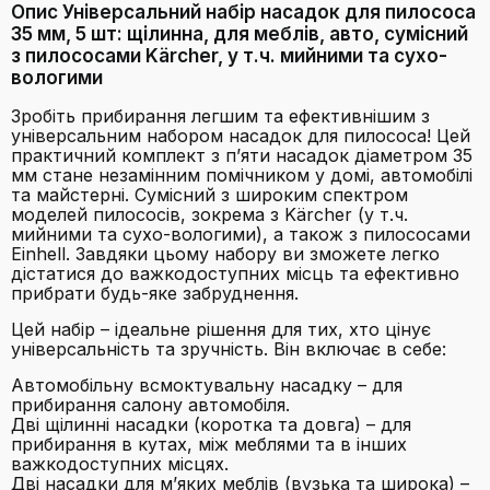
Опис Універсальний набір насадок для пилососа
35 мм, 5 шт: щілинна, для меблів, авто, сумісний
з пилососами Kärcher, у т.ч. мийними та сухо-
вологими
Зробіть прибирання легшим та ефективнішим з
універсальним набором насадок для пилососа! Цей
практичний комплект з п’яти насадок діаметром 35
мм стане незамінним помічником у домі, автомобілі
та майстерні. Сумісний з широким спектром
моделей пилососів, зокрема з Kärcher (у т.ч.
мийними та сухо-вологими), а також з пилососами
Einhell. Завдяки цьому набору ви зможете легко
дістатися до важкодоступних місць та ефективно
прибрати будь-яке забруднення.
Цей набір – ідеальне рішення для тих, хто цінує
універсальність та зручність. Він включає в себе:
Автомобільну всмоктувальну насадку – для
прибирання салону автомобіля.
Дві щілинні насадки (коротка та довга) – для
прибирання в кутах, між меблями та в інших
важкодоступних місцях.
Дві насадки для м’яких меблів (вузька та широка) –