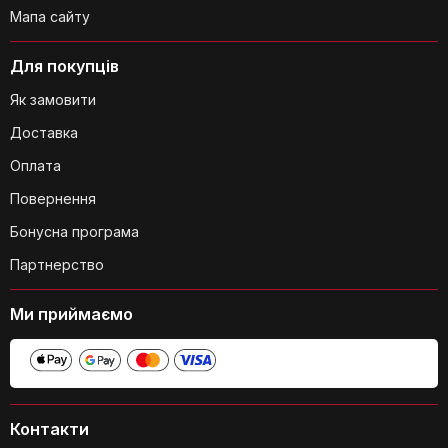
Мапа сайту
Для покупців
Як замовити
Доставка
Оплата
Чи є якісь обмеження щодо
Повернення
використання насадок для
Бонусна програма
автомобіля?
Партнерство
Ми приймаємо
Чи можна замінити одну з насадок,
Контакти
якщо вона пошкодиться?