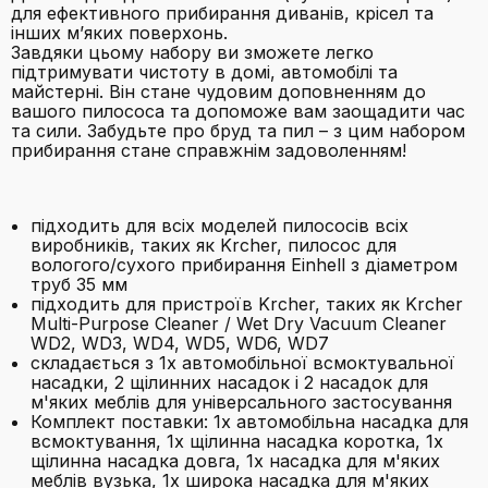
для ефективного прибирання диванів, крісел та
інших м’яких поверхонь.
Завдяки цьому набору ви зможете легко
підтримувати чистоту в домі, автомобілі та
майстерні. Він стане чудовим доповненням до
вашого пилососа та допоможе вам заощадити час
та сили. Забудьте про бруд та пил – з цим набором
прибирання стане справжнім задоволенням!
підходить для всіх моделей пилососів всіх
виробників, таких як Krcher, пилосос для
вологого/сухого прибирання Einhell з діаметром
труб 35 мм
підходить для пристроїв Krcher, таких як Krcher
Multi-Purpose Cleaner / Wet Dry Vacuum Cleaner
WD2, WD3, WD4, WD5, WD6, WD7
складається з 1x автомобільної всмоктувальної
насадки, 2 щілинних насадок і 2 насадок для
м'яких меблів для універсального застосування
Комплект поставки: 1x автомобільна насадка для
всмоктування, 1x щілинна насадка коротка, 1x
щілинна насадка довга, 1x насадка для м'яких
меблів вузька, 1x широка насадка для м'яких