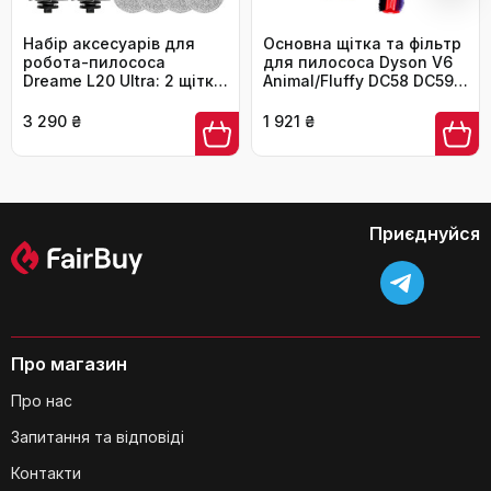
Набір аксесуарів для
Основна щітка та фільтр
робота-пилососа
для пилососа Dyson V6
Dreame L20 Ultra: 2 щітки,
Animal/Fluffy DC58 DC59
6 мішків, 4 серветки, 4
DC61 DC62, 225 мм,
фільтри HEPA, 4 бокові
комплект змінних
3 290 ₴
1 921 ₴
щітки, 1 щітка для
аксесуарів
очищення
Чи можна використовувати ці
Приєднуйся
насадки для вологого прибирання?
Про магазин
Про нас
Запитання та відповіді
З чого складається цей набір
насадок?
Контакти