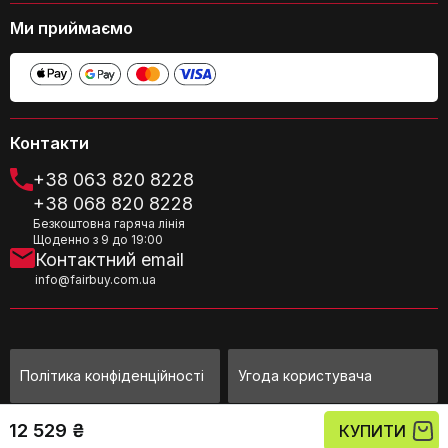
пилососі?
Ми приймаємо
Контакти
Яка потужність всмоктування у цього
+38 063 820 8228
пилососа?
+38 068 820 8228
Безкоштовна гаряча лінія
Щоденно з 9 до 19:00
Контактний email
info@fairbuy.com.ua
Чи підходить цей пилосос для людей
Політика конфіденційності
Угода користувача
з алергією?
©Fairbuy Україна 2010 - 2026
12 529 ₴
КУПИТИ