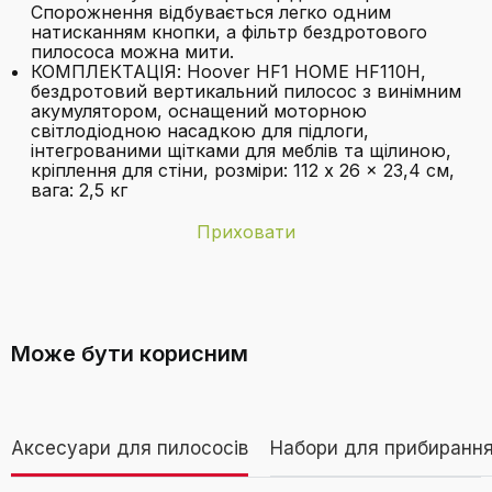
Спорожнення відбувається легко одним
натисканням кнопки, а фільтр бездротового
пилососа можна мити.
КОМПЛЕКТАЦІЯ: Hoover HF1 HOME HF110H,
бездротовий вертикальний пилосос з винімним
акумулятором, оснащений моторною
світлодіодною насадкою для підлоги,
інтегрованими щітками для меблів та щілиною,
кріплення для стіни, розміри: 112 x 26 x 23,4 см,
вага: 2,5 кг
Приховати
Бренд
Hoover
Яка площа прибирання покривається
Бездротовий
Так
одним зарядом акумулятора в
зв'язок Так/Ні?
Може бути корисним
стандартному режимі?
Вага товару
2,5 кілограми
Виконавчі
30 хвилин
Аксесуари для пилососів
Набори для прибиранн
Включені
Фугендуза
Бездротовий акумуляторний пилосос