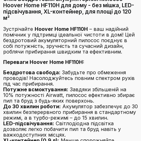
Hoover Home HF110H для дому - без мішка, LED-
підсвічування, XL-контейнер, для площі до 120
м²
Зустрічайте
Hoover Home HF110H
– ваш надійний
помічник у підтримці ідеальної чистоти в домі! Цей
бездротовий акумуляторний пилосос поєднує в
собі потужність, зручність та сучасний дизайн,
роблячи прибирання швидким та ефективним.
Переваги Hoover Home HF110H:
Бездротова свобода:
Забудьте про обмеження
проводів! Насолоджуйтесь повним спектром рухів
під час прибирання.
Потужне всмоктування:
Завдяки збільшеній на
10% потужності Airwatt, пилосос ефективно збирає
пил та бруд з будь-яких поверхонь.
До 30 хвилин роботи:
Акумулятор забезпечує до 30
хвилин безперервного прибирання в стандартному
режимі, а в турбо-режимі – до 15 хвилин.
LED-підсвічування:
Світлодіодна підсвітка
дозволяє легко побачити пил та бруд навіть у
важкодоступних місцях.
XL-контейнер (0.9 л):
Менше спорожняйте