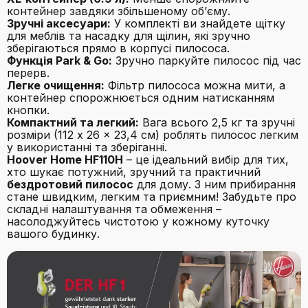
контейнер завдяки збільшеному об’єму.
Зручні аксесуари:
У комплекті ви знайдете щітку
для меблів та насадку для щілин, які зручно
зберігаються прямо в корпусі пилососа.
Функція Park & Go:
Зручно паркуйте пилосос під час
перерв.
Легке очищення:
Фільтр пилососа можна мити, а
контейнер спорожнюється одним натисканням
кнопки.
Компактний та легкий:
Вага всього 2,5 кг та зручні
розміри (112 x 26 x 23,4 см) роблять пилосос легким
у використанні та зберіганні.
Hoover Home HF110H
– це ідеальний вибір для тих,
хто шукає потужний, зручний та практичний
бездротовий пилосос
для дому. З ним прибирання
стане швидким, легким та приємним! Забудьте про
складні налаштування та обмеження –
насолоджуйтесь чистотою у кожному куточку
вашого будинку.