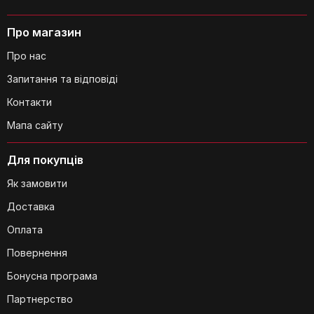
Які аксесуари входять до комплекту
поставки?
Про магазин
Про нас
Запитання та відповіді
Контакти
Мапа сайту
Для покупців
Чи зручно зберігати пилосос?
Як замовити
Доставка
Оплата
Повернення
Бонусна програма
Партнерство
Чи є світлодіодне освітлення у