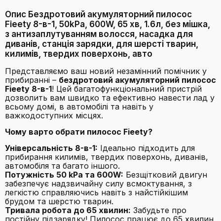
Опис Бездротовий акумуляторний пилосос
Fieety 8-в-1, 50kPa, 600W, 65 хв, 1.6л, без мішка,
з антизаплутуванням волосся, насадка для
диванів, станція зарядки, для шерсті тварин,
килимів, твердих поверхонь, авто
Представляємо ваш новий незамінний помічник у
прибиранні –
бездротовий акумуляторний пилосос
Fieety 8-в-1
! Цей багатофункціональний пристрій
дозволить вам швидко та ефективно навести лад у
всьому домі, в автомобілі та навіть у
важкодоступних місцях.
Чому варто обрати пилосос Fieety?
Універсальність 8-в-1:
Ідеально підходить для
прибирання килимів, твердих поверхонь, диванів,
автомобіля та багато іншого.
Потужність 50 kPa та 600W:
Безщітковий двигун
забезпечує надзвичайну силу всмоктування, з
легкістю справляючись навіть з найстійкішим
брудом та шерстю тварин.
Тривала робота до 65 хвилин:
Забудьте про
постійну підзарядку! Пилосос працює до 65 хвилин