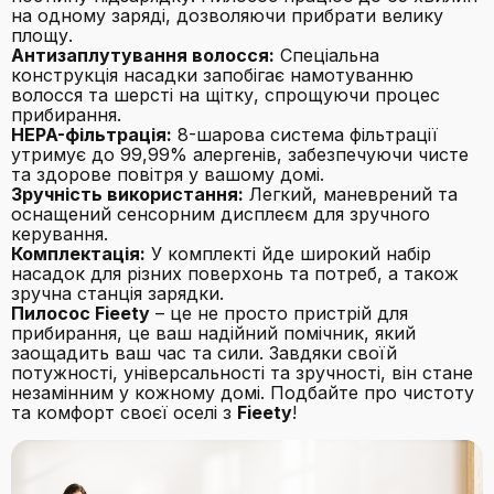
на одному заряді, дозволяючи прибрати велику
площу.
Антизаплутування волосся:
Спеціальна
конструкція насадки запобігає намотуванню
волосся та шерсті на щітку, спрощуючи процес
прибирання.
HEPA-фільтрація:
8-шарова система фільтрації
утримує до 99,99% алергенів, забезпечуючи чисте
та здорове повітря у вашому домі.
Зручність використання:
Легкий, маневрений та
оснащений сенсорним дисплеєм для зручного
керування.
Комплектація:
У комплекті йде широкий набір
насадок для різних поверхонь та потреб, а також
зручна станція зарядки.
Пилосос Fieety
– це не просто пристрій для
прибирання, це ваш надійний помічник, який
заощадить ваш час та сили. Завдяки своїй
потужності, універсальності та зручності, він стане
незамінним у кожному домі. Подбайте про чистоту
та комфорт своєї оселі з
Fieety
!