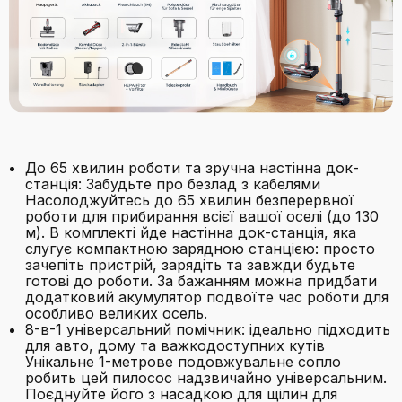
До 65 хвилин роботи та зручна настінна док-
станція: Забудьте про безлад з кабелями
Насолоджуйтесь до 65 хвилин безперервної
роботи для прибирання всієї вашої оселі (до 130
м). В комплекті йде настінна док-станція, яка
слугує компактною зарядною станцією: просто
зачепіть пристрій, зарядіть та завжди будьте
готові до роботи. За бажанням можна придбати
додатковий акумулятор подвоїте час роботи для
особливо великих осель.
8-в-1 універсальний помічник: ідеально підходить
для авто, дому та важкодоступних кутів
Унікальне 1-метрове подовжувальне сопло
робить цей пилосос надзвичайно універсальним.
Поєднуйте його з насадкою для щілин для