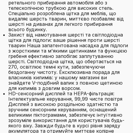
ретельного прибирання автомобіля або з
телескопічною трубкою для високих стель.
Спеціально розроблена щітка для меблів, що
видаляє шерсть тварин, миттєво позбавляє від
шерсті на диванах для легкого прибирання
всього будинку.
Захист від намотування шерсті та світлодіодна
щітка для підлоги: ваше рішення проти шерсті
тварин Наша запатентована насадка для підлоги
з жорсткими та м'якими щетинками та функцією
гребеня ефективно запобігає заплутуванню
шерсті. Світлодіодна щітка, що обертається на
270, освітлює темні кути, забезпечуючи
бездоганну чистоту. Ексклюзивна порада для
власників килимів: у нашому магазині ви
знайдете V-подібний валик з повною щетиною
для килимів з довгим ворсом.
HD-сенсорний дисплей та HEPA-фільтрація:
Інтелектуальне керування, 99,99 чисте повітря
Дисплей з високою роздільною здатністю та
зручним сенсорним керуванням, оснащений
великими піктограмами, забезпечує інтуїтивно
зрозуміле використання для користувачів будь-
якого віку. Завжди будьте в курсі рівня заряду
акумулятора та отримуйте миттєве колірне