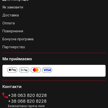
Як замовити
Доставка
Чи є станція зарядки у комплекті?
Оплата
Повернення
Бонусна програма
Партнерство
Чи можна мити фільтри пилососа?
Ми приймаємо
Контакти
Яка висота пилососа, і чи можна її
+38 063 820 8228
регулювати?
+38 068 820 8228
Безкоштовна гаряча лінія