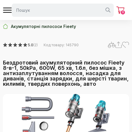
0
Акумуляторні пилососи Fieety
5.0
(2)
Код товару: 145790
Бездротовий акумуляторний пилосос Fieety
8-в-1, 50kPa, 600W, 65 хв, 1.6л, без мішка, з
антизаплутуванням волосся, насадка для
диванів, станція зарядки, для шерсті тварин,
килимів, твердих поверхонь, авто