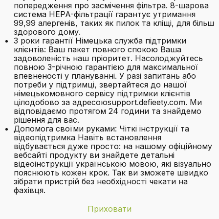
попередження про засмічення фільтра. 8-шарова
система HEPA-фільтрації гарантує утримання
99,99 алергенів, таких як пилок та кліщі, для більш
здорового дому.
3 роки гарантії Німецька служба підтримки
клієнтів: Ваш пакет повного спокою Ваша
задоволеність наш пріоритет. Насолоджуйтесь
повною 3-річною гарантією для максимальної
впевненості у плануванні. У разі запитань або
потреби у підтримці, звертайтеся до нашої
німецькомовного сервісу підтримки клієнтів
цілодобово за адресоюsupport.defieety.com. Ми
відповідаємо протягом 24 години та знайдемо
рішення для вас.
Допомога своїми руками: Чіткі інструкції та
відеопідтримка Навіть встановлення
відбувається дуже просто: на нашому офіційному
вебсайті продукту ви знайдете детальні
відеоінструкції українською мовою, які візуально
пояснюють кожен крок. Так ви зможете швидко
зібрати пристрій без необхідності чекати на
фахівця.
Приховати