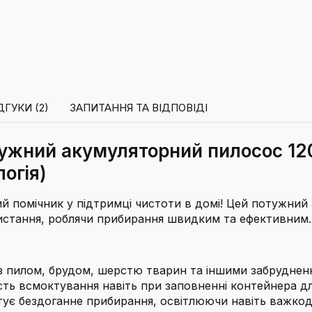
ДГУКИ (2)
ЗАПИТАННЯ ТА ВІДПОВІДІ
тужний акумуляторний пилосос 120
огія)
й помічник у підтримці чистоти в домі! Цей потужний
ористання, роблячи прибирання швидким та ефективним.
з пилом, брудом, шерстю тварин та іншими забрудненн
сть всмоктування навіть при заповненні контейнера дл
ує бездоганне прибирання, освітлюючи навіть важкод