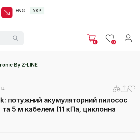
ENG
УКР
0
0
onic By Z-LINE
814
ick: потужний акумуляторний пилосос
 та 5 м кабелем (11 кПа, циклонна