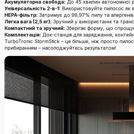
Акумуляторна свобода:
До 45 хвилин автономної р
Універсальність 2-в-1:
Використовуйте пилосос як ве
HEPA-фільтр:
Затримує до 99,97% пилу та алергенів
Легка вага (2,5 кг):
Зручний у використанні та транс
Компактний та зручний:
Зберігає форму, що спрощує
Комплектація:
Док-станція для заряджання, контейне
TurboTronic StormStick – це більше, ніж просто пил
прибиранням – насолоджуйтесь результатом!