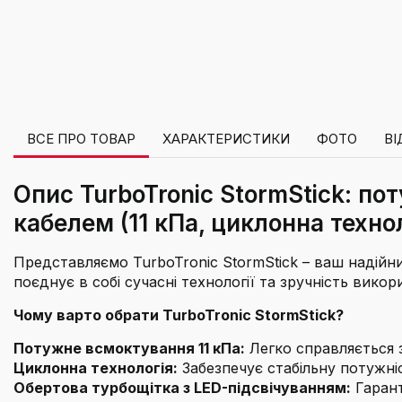
ВСЕ ПРО ТОВАР
ХАРАКТЕРИСТИКИ
ФОТО
ВІ
Опис TurboTronic StormStick: по
кабелем (11 кПа, циклонна технол
Представляємо TurboTronic StormStick – ваш надійни
поєднує в собі сучасні технології та зручність вик
Чому варто обрати TurboTronic StormStick?
Потужне всмоктування 11 кПа:
Легко справляється 
Циклонна технологія:
Забезпечує стабільну потужні
Обертова турбощітка з LED-підсвічуванням:
Гарант