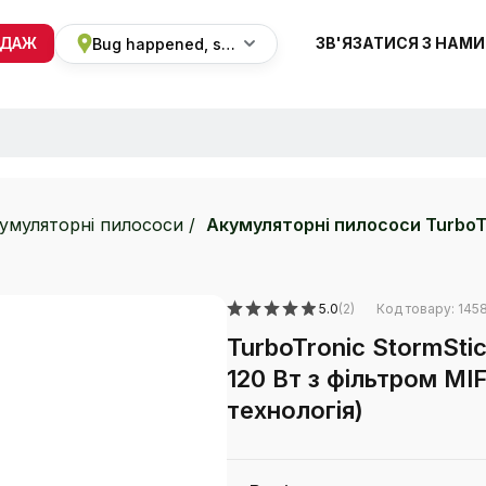
ОДАЖ
ЗВ'ЯЗАТИСЯ З НАМИ
Bug happened, sorry
+38 068 820 8228
ПН-ВС 9:00 - 19:00
умуляторні пилососи
Акумуляторні пилососи TurboTr
5.0
(2)
Код товару: 145
TurboTronic StormSt
120 Вт з фільтром MIF
технологія)