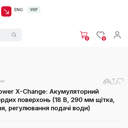
ENG
УКР
0
0
041
ower X-Change: Акумуляторний
рдих поверхонь (18 В, 290 мм щітка,
, регулювання подачі води)