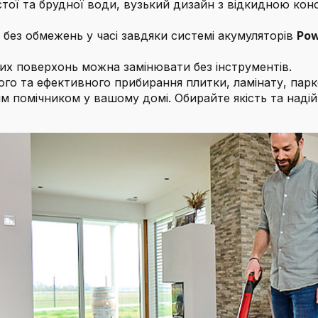
стої та брудної води, вузький дизайн з відкидною кон
ез обмежень у часі завдяки системі акумуляторів
Pow
х поверхонь можна замінювати без інструментів.
ого та ефективного прибирання плитки, ламінату, парк
им помічником у вашому домі. Обирайте якість та надій