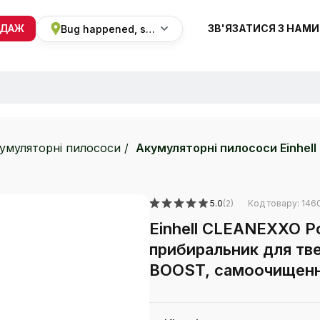
ОДАЖ
ЗВ'ЯЗАТИСЯ З НАМИ
Bug happened, sorry
+38 068 820 8228
ПН-ВС 9:00 - 19:00
умуляторні пилососи
Акумуляторні пилососи Einhell
5.0
(2)
Код товару: 146
Einhell CLEANEXXO P
прибиральник для тве
BOOST, самоочищення