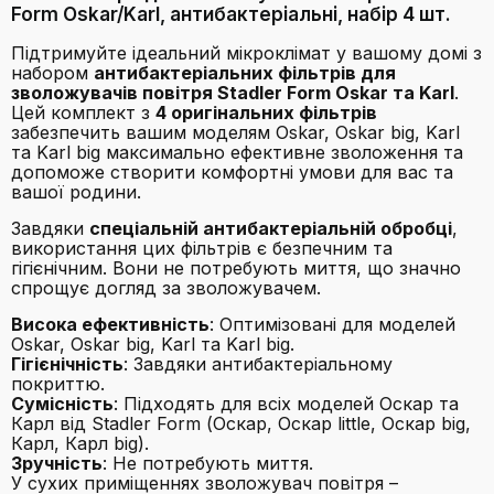
Form Oskar/Karl, антибактеріальні, набір 4 шт.
Підтримуйте ідеальний мікроклімат у вашому домі з
набором
антибактеріальних фільтрів для
зволожувачів повітря Stadler Form Oskar та Karl
.
Цей комплект з
4 оригінальних фільтрів
забезпечить вашим моделям Oskar, Oskar big, Karl
та Karl big максимально ефективне зволоження та
допоможе створити комфортні умови для вас та
вашої родини.
Завдяки
спеціальній антибактеріальній обробці
,
використання цих фільтрів є безпечним та
гігієнічним. Вони не потребують миття, що значно
спрощує догляд за зволожувачем.
Висока ефективність
: Оптимізовані для моделей
Oskar, Oskar big, Karl та Karl big.
Гігієнічність
: Завдяки антибактеріальному
покриттю.
Сумісність
: Підходять для всіх моделей Оскар та
Карл від Stadler Form (Оскар, Оскар little, Оскар big,
Карл, Карл big).
Зручність
: Не потребують миття.
У сухих приміщеннях зволожувач повітря –