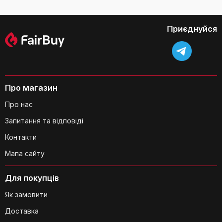
для рослин, 7 кольорів
Чи є фільтри оригінальні?
нічного світла
(прозорий)
Приєднуйся
Чи впливає обробка матеріалу на
здоров'я користувачів?
Про магазин
Про нас
Запитання та відповіді
Контакти
Чи впливають фільтри на рівень шуму
зволожувача?
Мапа сайту
Для покупців
Як замовити
Доставка
Чи можна використовувати ці фільтри