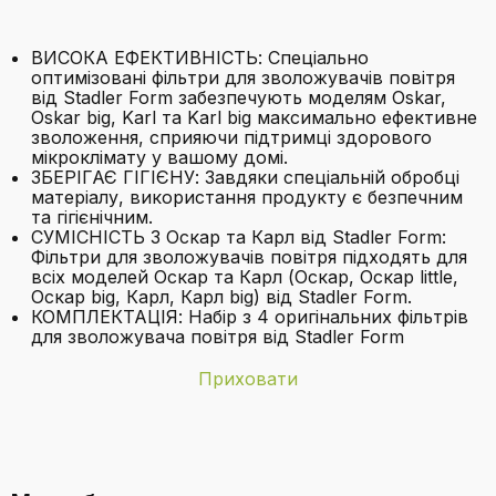
ВИСОКА ЕФЕКТИВНІСТЬ: Спеціально
оптимізовані фільтри для зволожувачів повітря
від Stadler Form забезпечують моделям Oskar,
Oskar big, Karl та Karl big максимально ефективне
зволоження, сприяючи підтримці здорового
мікроклімату у вашому домі.
ЗБЕРІГАЄ ГІГІЄНУ: Завдяки спеціальній обробці
матеріалу, використання продукту є безпечним
та гігієнічним.
СУМІСНІСТЬ З Оскар та Карл від Stadler Form:
Фільтри для зволожувачів повітря підходять для
всіх моделей Оскар та Карл (Оскар, Оскар little,
Оскар big, Карл, Карл big) від Stadler Form.
КОМПЛЕКТАЦІЯ: Набір з 4 оригінальних фільтрів
для зволожувача повітря від Stadler Form
Приховати
Бренд
Stadler Form
Для яких моделей зволожувачів
Батарейки в
Ні
повітря підходять ці фільтри?
комплекті