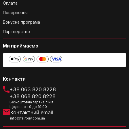
Оплата
в комерційних приміщеннях?
Повернення
Бонусна програма
Партнерство
Ми приймаємо
Як правильно встановити фільтр у
зволожувач?
Контакти
+38 063 820 8228
+38 068 820 8228
Безкоштовна гаряча лінія
Щоденно з 9 до 19:00
Контактний email
Чи впливають фільтри на споживання
info@fairbuy.com.ua
електроенергії зволожувачем?