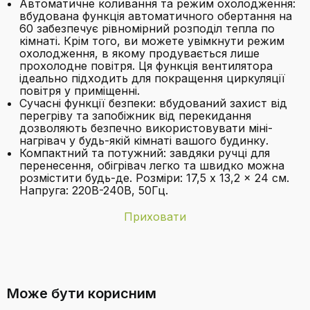
Автоматичне коливання та режим охолодження:
вбудована функція автоматичного обертання на
60 забезпечує рівномірний розподіл тепла по
кімнаті. Крім того, ви можете увімкнути режим
охолодження, в якому продувається лише
прохолодне повітря. Ця функція вентилятора
ідеально підходить для покращення циркуляції
повітря у приміщенні.
Сучасні функції безпеки: вбудований захист від
перегріву та запобіжник від перекидання
дозволяють безпечно використовувати міні-
нагрівач у будь-якій кімнаті вашого будинку.
Компактний та потужний: завдяки ручці для
перенесення, обігрівач легко та швидко можна
розмістити будь-де. Розміри: 17,5 x 13,2 x 24 см.
Напруга: 220В-240В, 50Гц.
Приховати
Бренд
Pro Breeze
Які режими потужності доступні у
Батарейки в
Ні
цьому обігрівачі?
комплекті
Може бути корисним