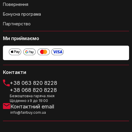
Повернення
Бонусна програма
Партнерство
Чи є захист від дітей?
Ми приймаємо
Контакти
Чи можна регулювати температуру
+38 063 820 8228
нагріву?
+38 068 820 8228
Безкоштовна гаряча лінія
Щоденно з 9 до 19:00
Контактний email
info@fairbuy.com.ua