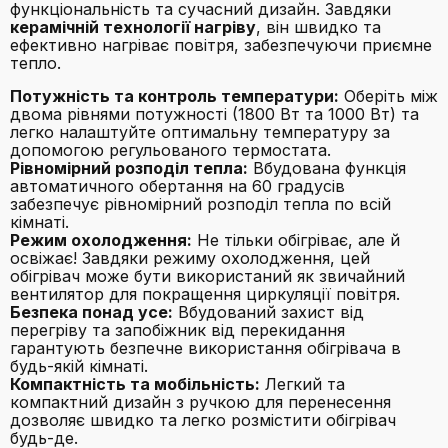
функціональність та сучасний дизайн. Завдяки
керамічній технології нагріву
, він швидко та
ефективно нагріває повітря, забезпечуючи приємне
тепло.
Потужність та контроль температури:
Оберіть між
двома рівнями потужності (1800 Вт та 1000 Вт) та
легко налаштуйте оптимальну температуру за
допомогою регульованого термостата.
Рівномірний розподіл тепла:
Вбудована функція
автоматичного обертання на 60 градусів
забезпечує рівномірний розподіл тепла по всій
кімнаті.
Режим охолодження:
Не тільки обігріває, але й
освіжає! Завдяки режиму охолодження, цей
обігрівач може бути використаний як звичайний
вентилятор для покращення циркуляції повітря.
Безпека понад усе:
Вбудований захист від
перегріву та запобіжник від перекидання
гарантують безпечне використання обігрівача в
будь-якій кімнаті.
Компактність та мобільність:
Легкий та
компактний дизайн з ручкою для перенесення
дозволяє швидко та легко розмістити обігрівач
будь-де.