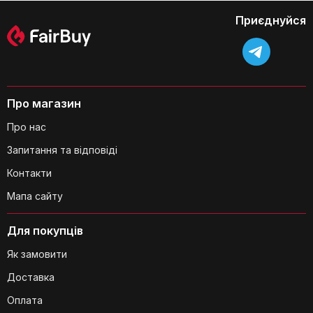
45x45x10 см | Aosom
Приєднуйся
Яка максимальна площа приміщення,
яку може обігріти цей обігрівач?
Про магазин
Про нас
Запитання та відповіді
Контакти
Мапа сайту
Для покупців
Чи впливає режим охолодження на
Як замовити
споживання електроенергії?
Доставка
Оплата