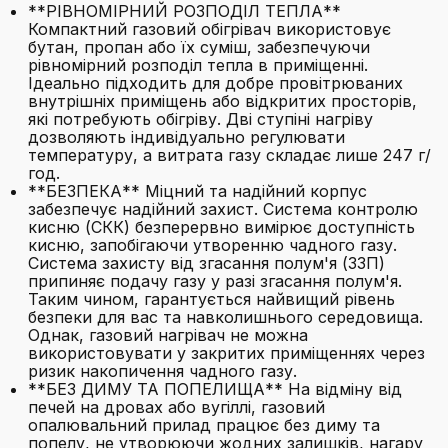
**РІВНОМІРНИЙ РОЗПОДІЛ ТЕПЛА**
Компактний газовий обігрівач використовує
бутан, пропан або їх суміш, забезпечуючи
рівномірний розподіл тепла в приміщенні.
Ідеально підходить для добре провітрюваних
внутрішніх приміщень або відкритих просторів,
які потребують обігріву. Дві ступіні нагріву
дозволяють індивідуально регулювати
температуру, а витрата газу складає лише 247 г/
год.
**БЕЗПЕКА** Міцний та надійний корпус
забезпечує надійний захист. Система контролю
кисню (СКК) безперервно вимірює доступність
кисню, запобігаючи утворенню чадного газу.
Система захисту від згасання полум'я (ЗЗП)
припиняє подачу газу у разі згасання полум'я.
Таким чином, гарантується найвищий рівень
безпеки для вас та навколишнього середовища.
Однак, газовий нагрівач не можна
використовувати у закритих приміщеннях через
ризик накопичення чадного газу.
**БЕЗ ДИМУ ТА ПОПЕЛИЩА** На відміну від
печей на дровах або вугіллі, газовий
опалювальний прилад працює без диму та
попелу, не утворюючи жодних залишків, нагару