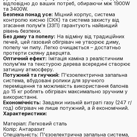
відповідно до ваших потреб, обираючи між 1900W
та 3400W.
Безпека понад усе:
Міцний корпус, система
контролю кисню (СКК) та система захисту від
згасання полум'я (ЗЗП) гарантують найвищий
рівень безпеки.
Без диму та попелу:
На відміну від традиційних
печей, цей газовий обігрівач не утворює диму,
попелу чи пилу. Легко очищається – достатньо
протерти скляну дверцята.
Оптичний ефект:
Імітація каміна з реалістичним
полум'ям та текстурою дерева всередині створює
затишну атмосферу.
Потужний та гнучкий:
П'єзоелектрична запальна
система, вбудовані ролики для зручного
переміщення та можливість використання балонів
до 15 кг роблять обігрівач максимально зручним у
використанні.
Економічність:
Завдяки низькій витраті газу (247 г/
год) обігрівач не лише потужний, а й економічний.
Характеристики:
Матеріал: Легковий сталь
Колір: Антаразит
Спеціальність: П'єзоелектрична запальна система,