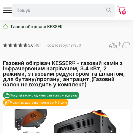
0
Газові обігрівачі KESSER
5.0
(48)
Код товару: 191953
Газовий обігрівач KESSER® - газовий камін з
інфрачервоним нагрівачем, 3.4 кВт, 2
режими, з газовим редуктором та шлангом,
для бутану/пропану, антрацит,(Газовий
балон не входить у комплект)
Покупці високо оцінили цей товар у відгуках
Можлива доставка протягом 1-2 днів