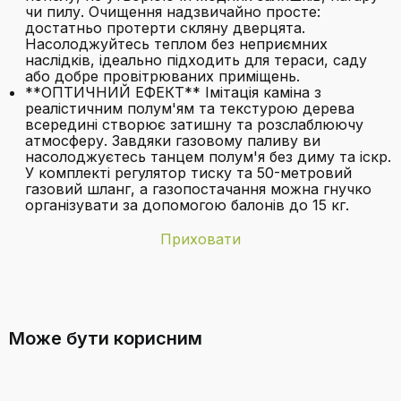
чи пилу. Очищення надзвичайно просте:
достатньо протерти скляну дверцята.
Насолоджуйтесь теплом без неприємних
наслідків, ідеально підходить для тераси, саду
або добре провітрюваних приміщень.
**ОПТИЧНИЙ ЕФЕКТ** Імітація каміна з
реалістичним полум'ям та текстурою дерева
всередині створює затишну та розслаблюючу
атмосферу. Завдяки газовому паливу ви
насолоджуєтесь танцем полум'я без диму та іскр.
У комплекті регулятор тиску та 50-метровий
газовий шланг, а газопостачання можна гнучко
організувати за допомогою балонів до 15 кг.
Приховати
Бренд
KESSER
Чи можна використовувати газовий
Для
Зовнішня територія, внутрішній простір
обігрівач KESSER® у закритому
внутрішнього та
Може бути корисним
зовнішнього
приміщенні?
використання
Колір
Антаразит