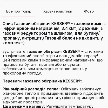
Все про товар
Характеристики
Фото
В
Опис Газовий обігрівач KESSER® - газовий камін з
інфрачервоним нагрівачем, 3.4 кВт, 2 режими, з
газовим редуктором та шлангом, для бутану/
пропану, антрацит,(Газовий балон не входить у
комплект)
Зустрічайте
газовий обігрівач KESSER®
– стильний
та ефективний спосіб зігріти ваш дім або терасу!
Цей газовий камін з інфрачервоним нагрівачем, що
працює на бутані, пропані або їх суміші,
забезпечить вам комфортне тепло навіть у
прохолодну погоду.
Переваги газового обігрівача KESSER®:
Рівномірний розподіл тепла:
Обігрівач забезпечує
рівномірне тепло в приміщенні, ідеально підходить
для добре провітрюваних внутрішніх приміщень або
відкритих просторів.
Два режими нагріву:
Регулюйте температуру