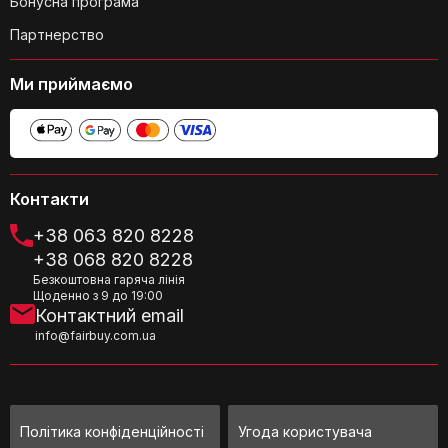
Бонусна програма
Партнерство
Чи є гарантія на газовий обігрівач
KESSER®?
Ми приймаємо
Контакти
+38 063 820 8228
Як відбувається запалювання
+38 068 820 8228
обігрівача?
Безкоштовна гаряча лінія
Щоденно з 9 до 19:00
Контактний email
info@fairbuy.com.ua
Політика конфіденційності
Угода користувача
Чи впливає вітер на ефективність