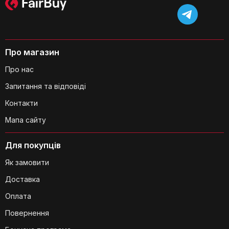
Чи є захист від перекидання
обігрівача?
Про магазин
Про нас
Запитання та відповіді
Контакти
Мапа сайту
Чи потрібно проводити технічне
Для покупців
обслуговування обігрівача?
Як замовити
Доставка
Оплата
Повернення