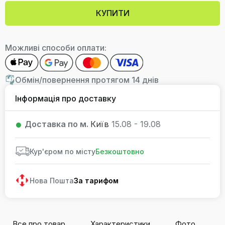
КУПИТИ
Можливі способи оплати:
Обмін/повернення протягом 14 днів
Інформація про доставку
Доставка по м.
Київ
15.08 - 19.08
Кур'єром по місту
Безкоштовно
Нова Пошта
За тарифом
Все про товар
Характеристики
Фото
В