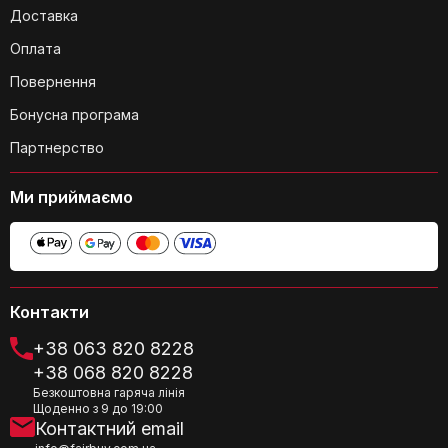
Доставка
Матеріал
Штучний шкіровий
Оплата
Матеріал
Шкіра
поверхні
Повернення
Який матеріал використовується для
підкладки сумки?
Бонусна програма
Матеріал
Штучний шкіровий
рукоятки
Партнерство
Місце
Китай
Ми приймаємо
виробництва
Особливості
Зносостійка штучна шкіра, застібка-
блискавка зверху
Скільки відділень та кишень є
всередині сумки?
Оцінка розміру
Істина
Контакти
+38 063 820 8228
Підкладку
Поліестер
+38 068 820 8228
Позначення типу
Д Шопер
Безкоштовна гаряча лінія
товару
Щоденно з 9 до 19:00
Контактний email