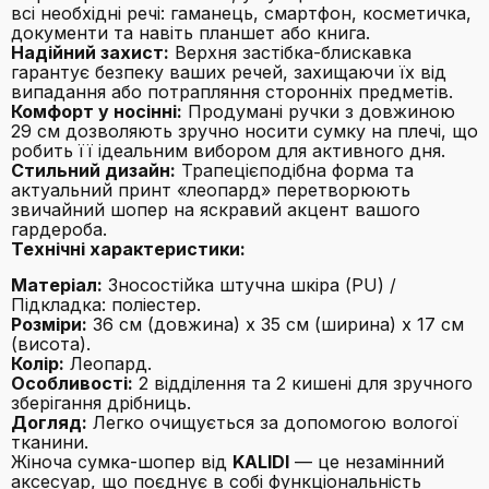
всі необхідні речі: гаманець, смартфон, косметичка,
документи та навіть планшет або книга.
Надійний захист:
Верхня застібка-блискавка
гарантує безпеку ваших речей, захищаючи їх від
випадання або потрапляння сторонніх предметів.
Комфорт у носінні:
Продумані ручки з довжиною
29 см дозволяють зручно носити сумку на плечі, що
робить її ідеальним вибором для активного дня.
Стильний дизайн:
Трапецієподібна форма та
актуальний принт «леопард» перетворюють
звичайний шопер на яскравий акцент вашого
гардероба.
Технічні характеристики:
Матеріал:
Зносостійка штучна шкіра (PU) /
Підкладка: поліестер.
Розміри:
36 см (довжина) x 35 см (ширина) x 17 см
(висота).
Колір:
Леопард.
Особливості:
2 відділення та 2 кишені для зручного
зберігання дрібниць.
Догляд:
Легко очищується за допомогою вологої
тканини.
Жіноча сумка-шопер від
KALIDI
— це незамінний
аксесуар, що поєднує в собі функціональність