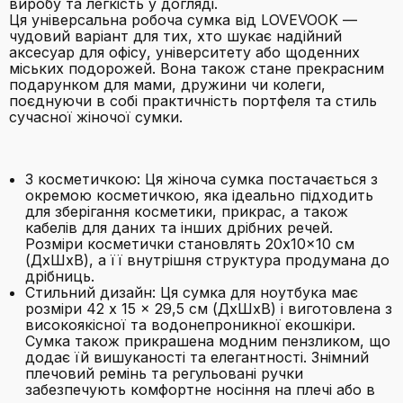
виробу та легкість у догляді.
Ця універсальна робоча сумка від LOVEVOOK —
чудовий варіант для тих, хто шукає надійний
аксесуар для офісу, університету або щоденних
міських подорожей. Вона також стане прекрасним
подарунком для мами, дружини чи колеги,
поєднуючи в собі практичність портфеля та стиль
сучасної жіночої сумки.
З косметичкою: Ця жіноча сумка постачається з
окремою косметичкою, яка ідеально підходить
для зберігання косметики, прикрас, а також
кабелів для даних та інших дрібних речей.
Розміри косметички становлять 20x10x10 см
(ДxШxВ), а її внутрішня структура продумана до
дрібниць.
Стильний дизайн: Ця сумка для ноутбука має
розміри 42 x 15 x 29,5 см (ДxШxВ) і виготовлена з
високоякісної та водонепроникної екошкіри.
Сумка також прикрашена модним пензликом, що
додає їй вишуканості та елегантності. Знімний
плечовий ремінь та регульовані ручки
забезпечують комфортне носіння на плечі або в