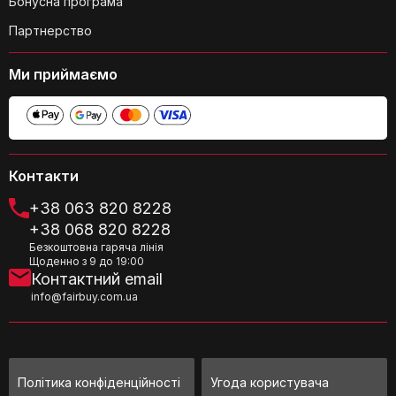
Бонусна програма
Партнерство
Чи помістяться у сумці документи
Ми приймаємо
формату A4?
Контакти
+38 063 820 8228
Які внутрішні відділення є в сумці,
+38 068 820 8228
окрім відділення для ноутбука?
Безкоштовна гаряча лінія
Щоденно з 9 до 19:00
Контактний email
info@fairbuy.com.ua
Політика конфіденційності
Угода користувача