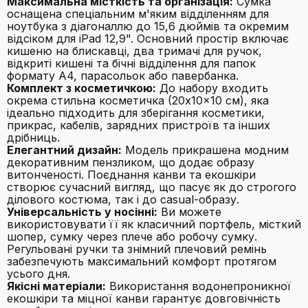
Максимальна місткість та організація:
Сумка
оснащена спеціальним м'яким відділенням для
ноутбука з діагоналлю до 15,6 дюймів та окремим
відсіком для iPad 12,9". Основний простір включає
кишеню на блискавці, два тримачі для ручок,
відкриті кишені та бічні відділення для папок
формату A4, парасольок або павербанка.
Комплект з косметичкою:
До набору входить
окрема стильна косметичка (20x10x10 см), яка
ідеально підходить для зберігання косметики,
прикрас, кабелів, зарядних пристроїв та інших
дрібниць.
Елегантний дизайн:
Модель прикрашена модним
декоративним пензликом, що додає образу
витонченості. Поєднання канви та екошкіри
створює сучасний вигляд, що пасує як до строгого
ділового костюма, так і до casual-образу.
Універсальність у носінні:
Ви можете
використовувати її як класичний портфель, місткий
шопер, сумку через плече або робочу сумку.
Регульовані ручки та знімний плечовий ремінь
забезпечують максимальний комфорт протягом
усього дня.
Якісні матеріали:
Використання водонепроникної
екошкіри та міцної канви гарантує довговічність