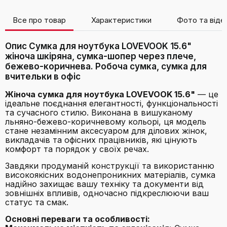
Все про товар
Характеристики
Фото та віде
Опис Сумка для ноутбука LOVEVOOK 15.6"
жіноча шкіряна, сумка-шопер через плече,
бежево-коричнева. Робоча сумка, сумка для
вчительки в офіс
Жіноча сумка для ноутбука LOVEVOOK 15.6"
— це
ідеальне поєднання елегантності, функціональності
та сучасного стилю. Виконана в вишуканому
льняно-бежево-коричневому кольорі, ця модель
стане незамінним аксесуаром для ділових жінок,
викладачів та офісних працівників, які цінують
комфорт та порядок у своїх речах.
Завдяки продуманій конструкції та використанню
високоякісних водонепроникних матеріалів, сумка
надійно захищає вашу техніку та документи від
зовнішніх впливів, одночасно підкреслюючи ваш
статус та смак.
Основні переваги та особливості: