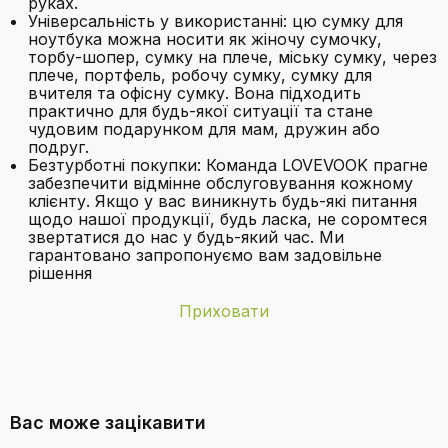
руках.
Універсальність у використанні: цю сумку для
ноутбука можна носити як жіночу сумочку,
торбу-шопер, сумку на плече, міську сумку, через
плече, портфель, робочу сумку, сумку для
вчителя та офісну сумку. Вона підходить
практично для будь-якої ситуації та стане
чудовим подарунком для мам, дружин або
подруг.
Безтурботні покупки: Команда LOVEVOOK прагне
забезпечити відмінне обслуговування кожному
клієнту. Якщо у вас виникнуть будь-які питання
щодо нашої продукції, будь ласка, не соромтеся
звертатися до нас у будь-який час. Ми
гарантовано запропонуємо вам задовільне
рішення
Приховати
Бренд
LOVEVOOK
Який максимальний розмір ноутбука,
Колір
Льняно-бежевий коричневий
що поміститься в цю сумку?
Вас може зацікавити
Майстер
Однокольоровий