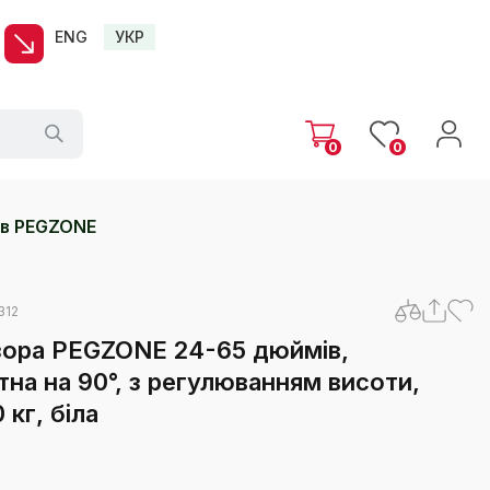
ENG
УКР
0
0
ів PEGZONE
312
ізора PEGZONE 24-65 дюймів,
тна на 90°, з регулюванням висоти,
кг, біла