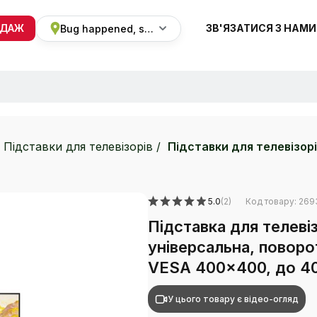
ОДАЖ
ЗВ'ЯЗАТИСЯ З НАМИ
Bug happened, sorry
+38 068 820 8228
ПН-ВС 9:00 - 19:00
Підставки для телевізорів
Підставки для телевізор
5.0
(2)
Код товару: 269
Підставка для телев
універсальна, поворо
VESA 400x400, до 40 
У цього товару є відео-огляд