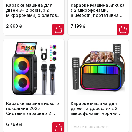
Караоке машина для
Караоке Машина Ankuka
дітей 3-12 років, з 2
з 2 мікрофонами,
мікрофонами, фіолетова
Bluetooth, портативна PA
- іграшка для дівчаток
система, підтримка
TV/TWS/FM/AUX/USB/TF/Rec
2 890 ₴
7 199 ₴
для вечірок та свят
(Чорний)
Караоке машина нового
Караоке машина для
покоління 2025 |
дітей та дорослих з 2
Система караоке з 2
мікрофонами, чорний
мікрофонами, Bluetooth,
колір - ідеальний
FM, AUX, USB, підтримка
подарунок для дівчаток
6 799 ₴
Немає в наявності
TV/Smartphone/iPad |
3-12 років