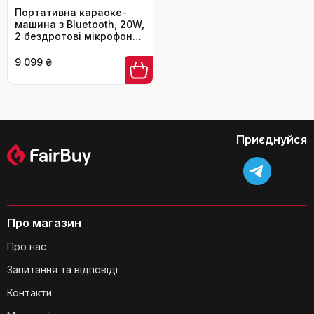
Портативна караоке-
машина з Bluetooth, 20W,
2 бездротові мікрофони,
PA-система для дому,
вечірок, церкви, пікніка,
9 099 ₴
на відкритому повітрі,
чорний
Приєднуйся
Про магазин
Про нас
Запитання та відповіді
Контакти