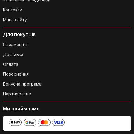
Контакти
Мапа сайту
Який діапазон частот у караоке-
машини?
Для покупців
Як замовити
Доставка
Оплата
Чи є в караоке-машині еквалайзер?
Повернення
Бонусна програма
Партнерство
Ми приймаємо
Чи можна підключити караоке-
машину до комп'ютера?