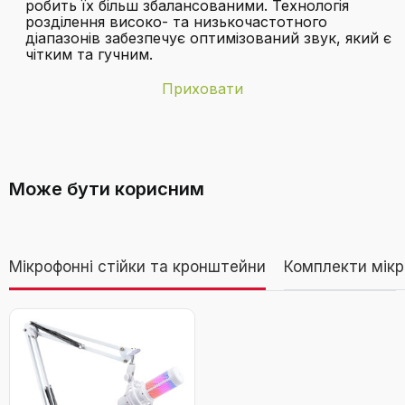
робить їх більш збалансованими. Технологія
розділення високо- та низькочастотного
діапазонів забезпечує оптимізований звук, який є
чітким та гучним.
Приховати
Бренд
JYX
Чи можна підключити караоке-
Аудіовхід
Допоможіть
машину до телевізора?
Може бути корисним
Батареї
1 літій-іонний акумулятор необхідний
(входить до комплекту).
Вага товару
2,8 кілограми
Мікрофонні стійки та кронштейни
Комплекти мікр
Караоке-машина JYX з 2 UHF-
Кількість
2
мікрофонами, Bluetooth, LED-
динаміків
підсвічуванням та підтримкою TWS, AUX,
FM, запис - для вечірок, дорослих та
Який максимальний час роботи від
Кількість каналів
2
дітей
акумулятора?
Колір
Чорний