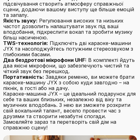
підсвічування створить атмосферу справжньої
сцени, додаючи вашому виступу ще більше емоцій
та запалу.
Якість звуку:
Регулювання високих та низьких
частот дозволить налаштувати звук під ваші
вподобання, підкреслити вокал та зробити музику
більш насиченою.
TWS-технологія:
Підключіть дві караоке-машини
JYX та насолоджуйтесь потужним стереозвуком з
глибокими басами.
Два бездротові мікрофони UHF:
В комплекті йдуть
два якісні мікрофони, що забезпечують чистий та
чіткий звук без перешкод.
Портативність:
Завдяки ременю, ви можете брати
караоке-машину JYX з собою куди завгодно – на
пікнік, в гості або на дачу.
Караоке-машина JYX – це ідеальний подарунок для
себе та ваших близьких, незалежно від віку та
музичних вподобань. З нею ви зможете розкрити
свій вокальний талант, весело провести час з
друзями та створити незабутні спогади.
Замовляйте зараз та перетворіть свій дім на
справжню сцену!