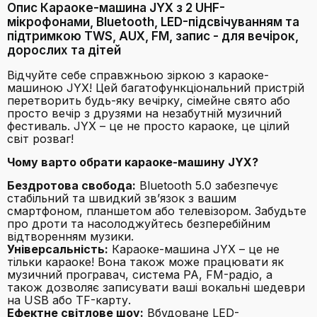
Опис Караоке-машина JYX з 2 UHF-
мікрофонами, Bluetooth, LED-підсвічуванням та
підтримкою TWS, AUX, FM, запис - для вечірок,
дорослих та дітей
Відчуйте себе справжньою зіркою з караоке-
машиною JYX! Цей багатофункціональний пристрій
перетворить будь-яку вечірку, сімейне свято або
просто вечір з друзями на незабутній музичний
фестиваль. JYX – це не просто караоке, це цілий
світ розваг!
Чому варто обрати караоке-машину JYX?
Бездротова свобода:
Bluetooth 5.0 забезпечує
стабільний та швидкий зв’язок з вашим
смартфоном, планшетом або телевізором. Забудьте
про дроти та насолоджуйтесь безперебійним
відтворенням музики.
Універсальність:
Караоке-машина JYX – це не
тільки караоке! Вона також може працювати як
музичний програвач, система PA, FM-радіо, а
також дозволяє записувати ваші вокальні шедеври
на USB або TF-карту.
Ефектне світлове шоу:
Вбудоване LED-