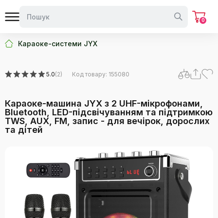
0
Караоке-системи JYX
5.0
(2)
Код товару: 155080
Караоке-машина JYX з 2 UHF-мікрофонами,
Bluetooth, LED-підсвічуванням та підтримкою
TWS, AUX, FM, запис - для вечірок, дорослих
та дітей