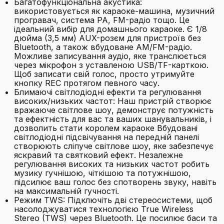
Багатофункціональна акустика:
використовується як караоке-машина, музичний
програвач, система PA, FM-радіо тощо. Це
ідеальний вибір для домашнього караоке. Є 1/8
дюйма (3,5 мм) AUX-розєм для пристроїв без
Bluetooth, а також вбудоване AM/FM-радіо.
Можливе записування аудіо, яке транслюється
через мікрофон з уставленою USB/TF-карткою.
Щоб записати свій голос, просто утримуйте
кнопку REC протягом певного часу.
Блимаючі світлодіодні ефекти та регулювання
високих/низьких частот: Наш пристрій створює
вражаюче світлове шоу, демонструє потужність
та ефектність для вас та ваших шанувальників, і
дозволить стати королем караоке Вбудовані
світлодіодні підсвічування на передній панелі
створюють сліпуче світлове шоу, яке забезпечує
яскравий та святковий ефект. Незалежне
регулювання високих та низьких частот робить
музику гучнішою, чіткішою та потужнішою,
підсилює ваш голос без спотворень звуку, навіть
на максимальній гучності.
Режим TWS: Підключіть дві стереосистеми, щоб
насолоджуватися технологією True Wireless
Stereo (TWS) через Bluetooth. Це посилює баси та