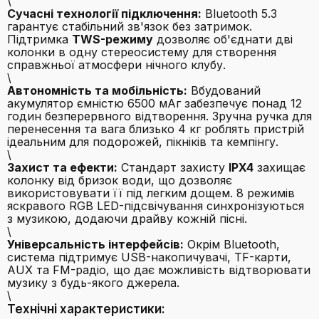
\
Сучасні технології підключення:
Bluetooth 5.3
гарантує стабільний зв'язок без затримок.
Підтримка
TWS-режиму
дозволяє об'єднати дві
колонки в одну стереосистему для створення
справжньої атмосфери нічного клубу.
\
Автономність та мобільність:
Вбудований
акумулятор ємністю 6500 мАг забезпечує понад 12
годин безперервного відтворення. Зручна ручка для
перенесення та вага близько 4 кг роблять пристрій
ідеальним для подорожей, пікніків та кемпінгу.
\
Захист та ефекти:
Стандарт захисту
IPX4
захищає
колонку від бризок води, що дозволяє
використовувати її під легким дощем. 8 режимів
яскравого RGB LED-підсвічування синхронізуються
з музикою, додаючи драйву кожній пісні.
\
Універсальність інтерфейсів:
Окрім Bluetooth,
система підтримує USB-накопичувачі, TF-карти,
AUX та FM-радіо, що дає можливість відтворювати
музику з будь-якого джерела.
\
Технічні характеристики: