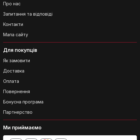
Про нас
Запитання та відповіді
Яка пікова потужність звуку у цієї
Контакти
караоке-системи?
Мапа сайту
Для покупців
Як замовити
Доставка
Оплата
Чи є в колонці підсвітка і чи можна її
Повернення
змінювати?
Бонусна програма
Партнерство
Ми приймаємо