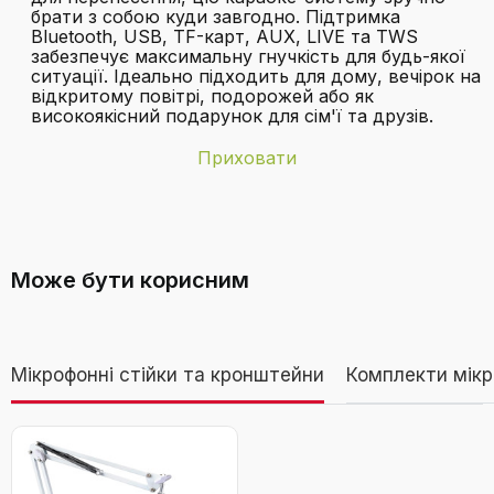
брати з собою куди завгодно. Підтримка
Bluetooth, USB, TF-карт, AUX, LIVE та TWS
забезпечує максимальну гнучкість для будь-якої
ситуації. Ідеально підходить для дому, вечірок на
відкритому повітрі, подорожей або як
високоякісний подарунок для сім'ї та друзів.
Приховати
Бренд
JYX
Які мікрофони входять до комплекту
Виробничий
JYX-T10
з караоке-системою JYX T10?
артикул
Може бути корисним
Колір
Schwarz T10
Дивитися відео
Країна-
Китай
Мікрофонні стійки та кронштейни
Комплекти мікр
виробник
Караоке система JYX T10 з 2
Струмок
На акумуляру
мікрофонами, Bluetooth колонка RGB,
портативна караоке-бокс з
Як працює функція TWS у цій колонці?
Сумісні пристрої
AUX-пристрій, Bluetooth-пристрій,
USB/TF/AUX/FM, для вечірок
мікрофон, смартфон, планшет, USB-