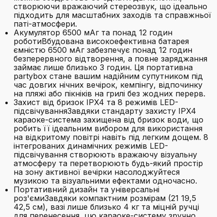
створюючи вражаючий стереозвук, що ідеально
підходить для масштабних заходів та справжньої
паті-атмосфери.
Акумулятор 6500 мАг та понад 12 годин
роботиВбудована високоефективна батарея
ємністю 6500 мАг забезпечує понад 12 годин
безперервного відтворення, а повне заряджання
займає лише близько 3 годин. Ця портативна
partybox стане вашим надійним супутником під
час довгих нічних вечірок, кемпінгу, відпочинку
на пляжі або пікніків на грилі без жодних перерв.
Захист від бризок IPX4 та 8 режимів LED-
підсвічуванняЗавдяки стандарту захисту IPX4
караоке-система захищена від бризок води, що
робить її ідеальним вибором для використання
на відкритому повітрі навіть під легким дощем. 8
інтегрованих динамічних режимів LED-
підсвічування створюють вражаючу візуальну
атмосферу та перетворюють будь-який простір
на зону активної вечірки насолоджуйтеся
музикою та візуальними ефектами одночасно.
Портативний дизайн та універсальні
роз'ємиЗавдяки компактним розмірам (21 19,5
42,5 см), вазі лише близько 4 кг та міцній ручці
для перенесення, цю караоке-систему зручно