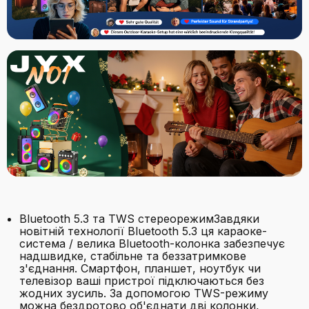
Bluetooth 5.3 та TWS стереорежимЗавдяки
новітній технології Bluetooth 5.3 ця караоке-
система / велика Bluetooth-колонка забезпечує
надшвидке, стабільне та беззатримкове
з'єднання. Смартфон, планшет, ноутбук чи
телевізор ваші пристрої підключаються без
жодних зусиль. За допомогою TWS-режиму
можна бездротово об'єднати дві колонки,