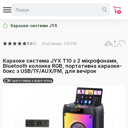
0
Караоке-системи JYX
5.0
(2)
Код товару: 230759
Караоке система JYX T10 з 2 мікрофонами,
Bluetooth колонка RGB, портативна караоке-
бокс з USB/TF/AUX/FM, для вечірок
У цього товару є відео-огляд