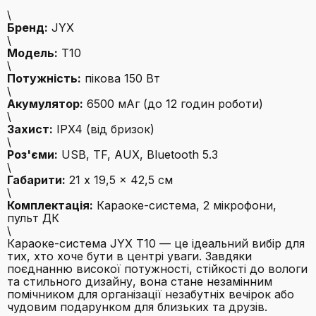
\
Бренд:
JYX
\
Модель:
T10
\
Потужність:
пікова 150 Вт
\
Акумулятор:
6500 мАг (до 12 годин роботи)
\
Захист:
IPX4 (від бризок)
\
Роз'єми:
USB, TF, AUX, Bluetooth 5.3
\
Габарити:
21 x 19,5 x 42,5 см
\
Комплектація:
Караоке-система, 2 мікрофони,
пульт ДК
\
Караоке-система JYX T10 — це ідеальний вибір для
тих, хто хоче бути в центрі уваги. Завдяки
поєднанню високої потужності, стійкості до вологи
та стильного дизайну, вона стане незамінним
помічником для організації незабутніх вечірок або
чудовим подарунком для близьких та друзів.