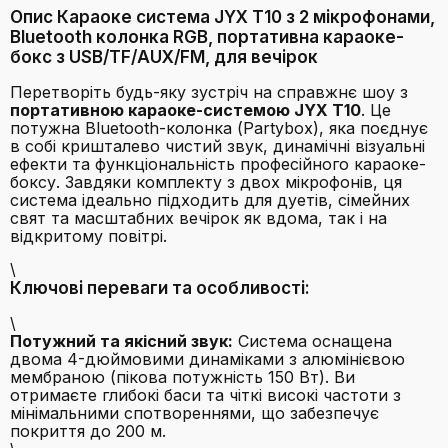
Опис Караоке система JYX T10 з 2 мікрофонами,
Bluetooth колонка RGB, портативна караоке-
бокс з USB/TF/AUX/FM, для вечірок
Перетворіть будь-яку зустріч на справжнє шоу з
портативною караоке-системою JYX T10
. Це
потужна Bluetooth-колонка (Partybox), яка поєднує
в собі кришталево чистий звук, динамічні візуальні
ефекти та функціональність професійного караоке-
боксу. Завдяки комплекту з двох мікрофонів, ця
система ідеально підходить для дуетів, сімейних
свят та масштабних вечірок як вдома, так і на
відкритому повітрі.
\
Ключові переваги та особливості:
\
Потужний та якісний звук:
Система оснащена
двома 4-дюймовими динаміками з алюмінієвою
мембраною (пікова потужність 150 Вт). Ви
отримаєте глибокі баси та чіткі високі частоти з
мінімальними спотвореннями, що забезпечує
покриття до 200 м.