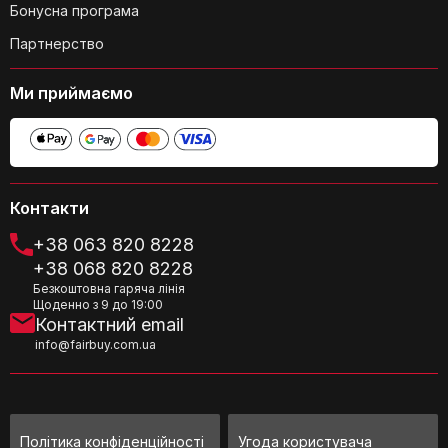
Бонусна програма
Партнерство
Ми приймаємо
Чи легко збирати та розбирати
штативи?
Контакти
+38 063 820 8228
+38 068 820 8228
Безкоштовна гаряча лінія
Щоденно з 9 до 19:00
Чи є якісь особливі інструкції щодо
Контактний email
встановлення штативів?
info@fairbuy.com.ua
Політика конфіденційності
Угода користувача