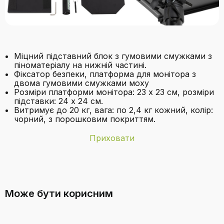
Міцний підставний блок з гумовими смужками з
піноматеріалу на нижній частині.
Фіксатор безпеки, платформа для монітора з
двома гумовими смужками моху
Розміри платформи монітора: 23 x 23 см, розміри
підставки: 24 x 24 см.
Витримує до 20 кг, вага: по 2,4 кг кожний, колір:
чорний, з порошковим покриттям.
Приховати
Бренд
Pronomic
З якого матеріалу виготовлені
Колір
Чорний
штативи?
Може бути корисним
Країна-
Китай
виробник