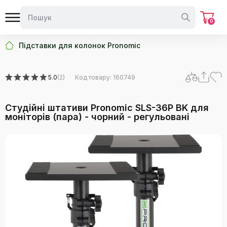
0
Підставки для колонок Pronomic
5.0
(2)
Код товару: 160749
Студійні штативи Pronomic SLS-36P BK для
моніторів (пара) - чорний - регульовані