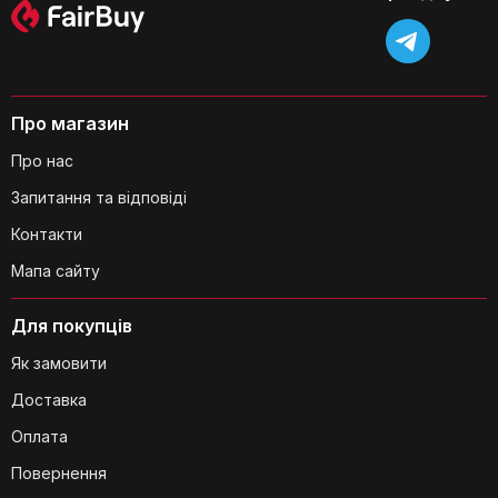
Про магазин
Чи є гумові накладки на нижній
Про нас
частині штатива?
Запитання та відповіді
Контакти
Мапа сайту
Для покупців
Як замовити
Чи підійдуть ці штативи для великих
Доставка
моніторів?
Оплата
Повернення