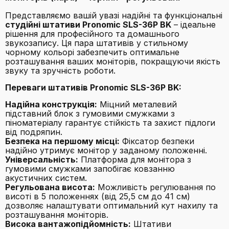
Представляємо вашій увазі надійні та функціональні
студійні штативи Pronomic SLS-36P BK
– ідеальне
рішення для професійного та домашнього
звукозапису. Ця пара штативів у стильному
чорному кольорі забезпечить оптимальне
розташування ваших моніторів, покращуючи якість
звуку та зручність роботи.
Переваги штативів Pronomic SLS-36P BK:
Надійна конструкція:
Міцний металевий
підставний блок з гумовими смужками з
піноматеріалу гарантує стійкість та захист підлоги
від подряпин.
Безпека на першому місці:
Фіксатор безпеки
надійно утримує монітор у заданому положенні.
Універсальність:
Платформа для монітора з
гумовими смужками запобігає ковзанню
акустичних систем.
Регульована висота:
Можливість регулювання по
висоті в 5 положеннях (від 25,5 см до 41 см)
дозволяє налаштувати оптимальний кут нахилу та
розташування моніторів.
Висока вантажопідйомність:
Штативи