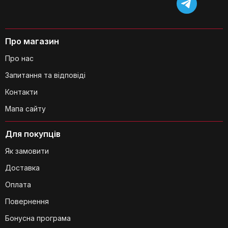
Про магазин
Про нас
Чи легко відкривається та
Запитання та відповіді
закривається блискавка?
Контакти
Мапа сайту
Для покупців
Як замовити
Чи можна прати цю сумку?
Доставка
Оплата
Повернення
Бонусна програма