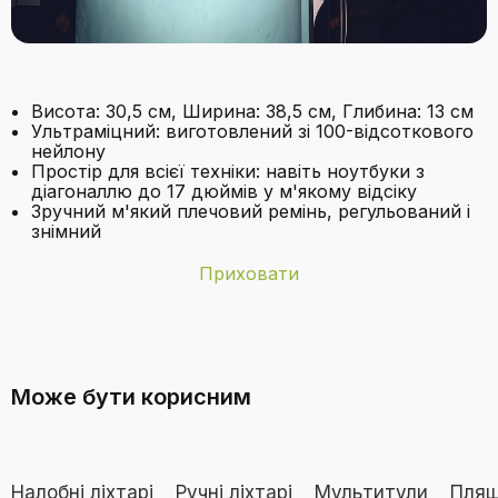
Висота: 30,5 см, Ширина: 38,5 см, Глибина: 13 см
Ультраміцний: виготовлений зі 100-відсоткового
нейлону
Простір для всієї техніки: навіть ноутбуки з
діагоналлю до 17 дюймів у м'якому відсіку
Зручний м'який плечовий ремінь, регульований і
знімний
Приховати
Бренд
EASTPAK
З якого матеріалу виготовлена
Категорія
Нейтральний (для будь-якого роду)
сумка?
Може бути корисним
Кормів
Нейлонові
Склад матеріалу
Зовнішній матеріал: 100 поліестер
Налобні ліхтарі
Ручні ліхтарі
Мультитули
Пляш