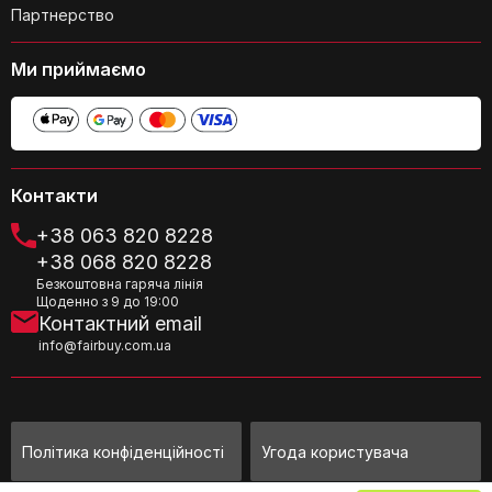
Партнерство
Чи підходить сумка для подорожей?
Ми приймаємо
Контакти
Чи є у сумці внутрішні роздільники
+38 063 820 8228
або кишені для організації речей?
+38 068 820 8228
Безкоштовна гаряча лінія
Щоденно з 9 до 19:00
Контактний email
info@fairbuy.com.ua
Чи легко чистити сумку від бруду?
Політика конфіденційності
Угода користувача