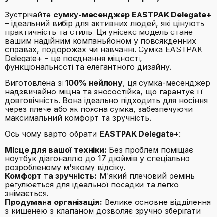
Зустрічайте
сумку-месенджер EASTPAK Delegate+
– ідеальний вибір для активних людей, які цінують
практичність та стиль. Ця унісекс модель стане
вашим надійним компаньйоном у повсякденних
справах, подорожах чи навчанні. Сумка EASTPAK
Delegate+ – це поєднання міцності,
функціональності та елегантного дизайну.
Виготовлена зі
100% нейлону
, ця сумка-месенджер
надзвичайно міцна та зносостійка, що гарантує її
довговічність. Вона ідеально підходить для носіння
через плече або як поясна сумка, забезпечуючи
максимальний комфорт та зручність.
Ось чому варто обрати
EASTPAK Delegate+
:
Місце для вашої техніки:
Без проблем поміщає
ноутбук діагоналлю до 17 дюймів у спеціально
розробленому м'якому відсіку.
Комфорт та зручність:
М'який плечовий ремінь
регулюється для ідеальної посадки та легко
знімається.
Продумана організація:
Велике основне відділення
з кишенею з клапаном дозволяє зручно зберігати