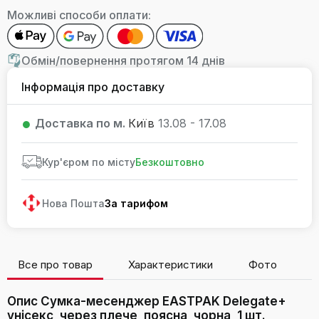
Можливі способи оплати:
Обмін/повернення протягом 14 днів
Інформація про доставку
Доставка по м.
Київ
13.08 - 17.08
Кур'єром по місту
Безкоштовно
Нова Пошта
За тарифом
Все про товар
Характеристики
Фото
В
Опис Сумка-месенджер EASTPAK Delegate+
унісекс, через плече, поясна, чорна, 1 шт.