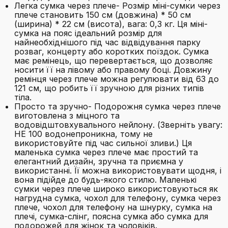
Легка сумка через плече- Розмір міні-сумки через
плече становить 150 см (довжина) * 50 см
(ширина) * 22 см (висота), вага: 0,3 кг. Ця міні-
сумка на пояс ідеальний розмір для
найнеобхіднішого під час відвідування парку
розваг, концерту або коротких поїздок. Сумка
має ремінець, що перевертається, що дозволяє
носити її на лівому або правому боці. Довжину
ремінця через плече можна регулювати від 63 до
121 см, що робить її зручною для різних типів
тіла.
Просто та зручно- Подорожня сумка через плече
виготовлена з міцного та
водовідштовхувального нейлону. (Зверніть увагу:
НЕ 100 водонепроникна, тому не
використовуйте під час сильної зливи.) Ця
маленька сумка через плече має простий та
елегантний дизайн, зручна та приємна у
використанні. Її можна використовувати щодня, і
вона підійде до будь-якого стилю. Маленькі
сумки через плече широко використовуються як
нагрудна сумка, чохол для телефону, сумка через
плече, чохол для телефону на шнурку, сумка на
плечі, сумка-слінг, поясна сумка або сумка для
подорожей для жінок та чоловіків.