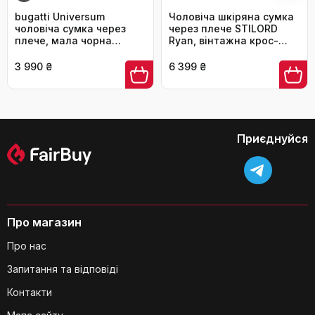
bugatti Universum
Чоловіча шкіряна сумка
чоловіча сумка через
через плече STILORD
плече, мала чорна
Ryan, вінтажна крос-
месенджер-сумка
боді для iPad 9,7'',
месенджер, коричнева,
3 990 ₴
6 399 ₴
Що таке RFID-захист і для чого він
натуральна шкіра
потрібен?
Приєднуйся
Про магазин
Про нас
Які розміри сумки?
Запитання та відповіді
Контакти