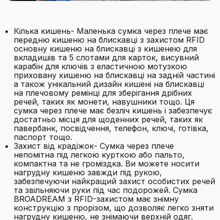
Кілька кишень- Маленька сумка через плече має
передню кишеню на блискавці з захистом RFID
основну кишеню на блискавці з кишенею для
вкладишів та 5 слотами для карток, висувний
карабін для ключів з еластичною мотузкою
приховану кишеню на блискавці на задній частині
а також унікальний дизайн кишені на блискавці
на плечовому ремінці для зберігання дрібних
речей, таких як монети, навушники тощо. Ця
сумка через плече має безліч кишень і забезпечує
достатньо місця для щоденних речей, таких як
павербанк, посвідчення, телефон, ключі, готівка,
паспорт тощо.
Захист від крадіжок- Сумка через плече
непомітна під легкою курткою або пальто,
компактна та не громіздка. Ви можете носити
нагрудну кишеню завжди під рукою,
забезпечуючи найкращий захист особистих речей
та звільняючи руки під час подорожей. Сумка
BROADREAM з RFID-захистом має знімну
конструкцію з прорізом, що дозволяє легко зняти
нагрудну кишеню, не знімаючи верхній одяг.