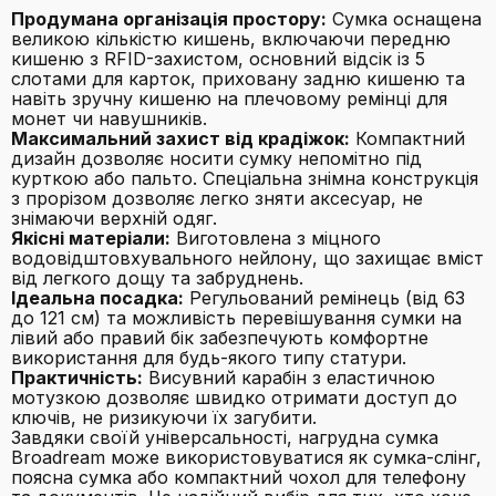
Продумана організація простору:
Сумка оснащена
великою кількістю кишень, включаючи передню
кишеню з RFID-захистом, основний відсік із 5
слотами для карток, приховану задню кишеню та
навіть зручну кишеню на плечовому ремінці для
монет чи навушників.
Максимальний захист від крадіжок:
Компактний
дизайн дозволяє носити сумку непомітно під
курткою або пальто. Спеціальна знімна конструкція
з прорізом дозволяє легко зняти аксесуар, не
знімаючи верхній одяг.
Якісні матеріали:
Виготовлена з міцного
водовідштовхувального нейлону, що захищає вміст
від легкого дощу та забруднень.
Ідеальна посадка:
Регульований ремінець (від 63
до 121 см) та можливість перевішування сумки на
лівий або правий бік забезпечують комфортне
використання для будь-якого типу статури.
Практичність:
Висувний карабін з еластичною
мотузкою дозволяє швидко отримати доступ до
ключів, не ризикуючи їх загубити.
Завдяки своїй універсальності, нагрудна сумка
Broadream може використовуватися як сумка-слінг,
поясна сумка або компактний чохол для телефону