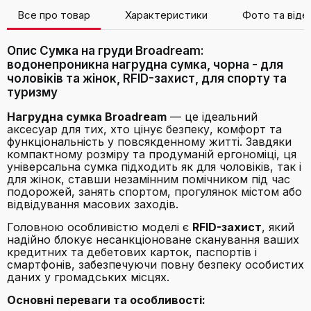
Все про товар
Характеристики
Фото та віде
Опис Сумка на груди Broadream:
водонепроникна нагрудна сумка, чорна - для
чоловіків та жінок, RFID-захист, для спорту та
туризму
Нагрудна сумка Broadream
— це ідеальний
аксесуар для тих, хто цінує безпеку, комфорт та
функціональність у повсякденному житті. Завдяки
компактному розміру та продуманій ергономіці, ця
універсальна сумка підходить як для чоловіків, так і
для жінок, ставши незамінним помічником під час
подорожей, занять спортом, прогулянок містом або
відвідування масових заходів.
Головною особливістю моделі є
RFID-захист
, який
надійно блокує несанкціоноване сканування ваших
кредитних та дебетових карток, паспортів і
смартфонів, забезпечуючи повну безпеку особистих
даних у громадських місцях.
Основні переваги та особливості: