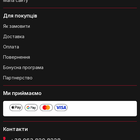
Мапа сайту
Для покупців
Як замовити
Чи підходить ця сумка для
Доставка
подорожей?
Оплата
Повернення
Бонусна програма
Партнерство
Ми приймаємо
Чи є в сумці кишеня для пляшки з
водою?
Контакти