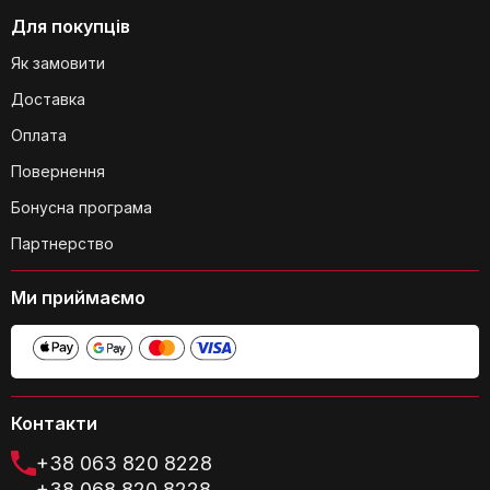
Для покупців
Чи підходить сумка для подорожей з
Як замовити
дітьми?
Доставка
Оплата
Повернення
Бонусна програма
Чи легко розкладати та складати
Партнерство
сумку?
Ми приймаємо
Чи є якісь додаткові кишені для
Контакти
дрібниць?
+38 063 820 8228
+38 068 820 8228