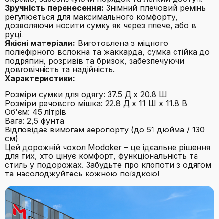
Зручність перенесення:
Знімний плечовий ремінь
регулюється для максимального комфорту,
дозволяючи носити сумку як через плече, або в
руці.
Якісні матеріали:
Виготовлена з міцного
поліефірного волокна та жаккарда, сумка стійка до
подряпин, розривів та бризок, забезпечуючи
довговічність та надійність.
Характеристики:
Розміри сумки для одягу: 37.5 Д x 20.8 Ш
Розміри речового мішка: 22.8 Д x 11 Ш x 11.8 В
Об'єм: 45 літрів
Вага: 2,5 фунта
Відповідає вимогам аеропорту (до 51 дюйма / 130
см)
Цей дорожній чохол Modoker – це ідеальне рішення
для тих, хто цінує комфорт, функціональність та
стиль у подорожах. Забудьте про клопоти з одягом
та насолоджуйтесь кожною поїздкою!