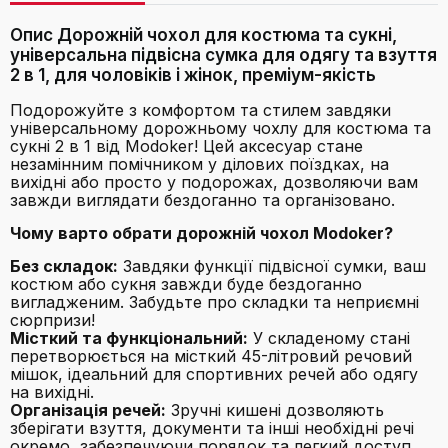
Опис Дорожній чохол для костюма та сукні,
універсальна підвісна сумка для одягу та взуття
2 в 1, для чоловіків і жінок, преміум-якість
Подорожуйте з комфортом та стилем завдяки
універсальному дорожньому чохлу для костюма та
сукні 2 в 1 від Modoker! Цей аксесуар стане
незамінним помічником у ділових поїздках, на
вихідні або просто у подорожах, дозволяючи вам
завжди виглядати бездоганно та організовано.
Чому варто обрати дорожній чохол Modoker?
Без складок:
Завдяки функції підвісної сумки, ваш
костюм або сукня завжди буде бездоганно
вигладженим. Забудьте про складки та неприємні
сюрпризи!
Місткий та функціональний:
У складеному стані
перетворюється на місткий 45-літровий речовий
мішок, ідеальний для спортивних речей або одягу
на вихідні.
Організація речей:
Зручні кишені дозволяють
зберігати взуття, документи та інші необхідні речі
окремо, забезпечуючи порядок та легкий доступ.