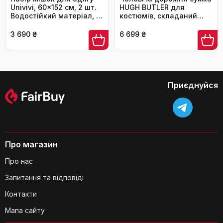
Univivi, 60x152 см, 2 шт.
HUGH BUTLER для
Водостійкий матеріал, з
костюмів, складаний
блискавкою, для
чохол для 3 костюмів,
зберігання одягу,
антивідпрасувальна,
3 690 ₴
6 699 ₴
мантій, вечірніх суконь
чорна
Які розміри сумки в розгорнутому
(Apricot)
вигляді?
Приєднуйся
Чи відповідає сумка вимогам
Про магазин
авіакомпаній щодо ручної поклажі?
Про нас
Запитання та відповіді
Контакти
Мапа сайту