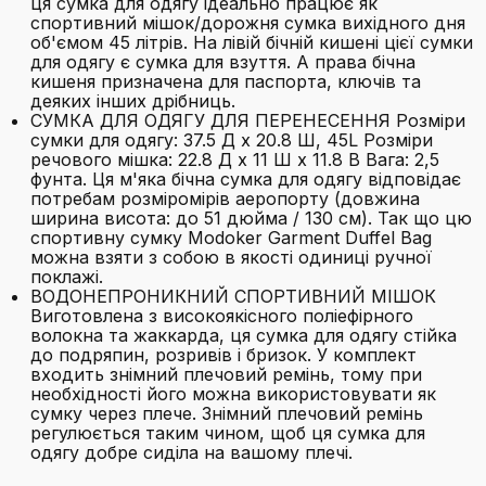
ця сумка для одягу ідеально працює як
спортивний мішок/дорожня сумка вихідного дня
об'ємом 45 літрів. На лівій бічній кишені цієї сумки
для одягу є сумка для взуття. А права бічна
кишеня призначена для паспорта, ключів та
деяких інших дрібниць.
СУМКА ДЛЯ ОДЯГУ ДЛЯ ПЕРЕНЕСЕННЯ Розміри
сумки для одягу: 37.5 Д x 20.8 Ш, 45L Розміри
речового мішка: 22.8 Д x 11 Ш x 11.8 В Вага: 2,5
фунта. Ця м'яка бічна сумка для одягу відповідає
потребам розміромірів аеропорту (довжина
ширина висота: до 51 дюйма / 130 см). Так що цю
спортивну сумку Modoker Garment Duffel Bag
можна взяти з собою в якості одиниці ручної
поклажі.
ВОДОНЕПРОНИКНИЙ СПОРТИВНИЙ МІШОК
Виготовлена з високоякісного поліефірного
волокна та жаккарда, ця сумка для одягу стійка
до подряпин, розривів і бризок. У комплект
входить знімний плечовий ремінь, тому при
необхідності його можна використовувати як
сумку через плече. Знімний плечовий ремінь
регулюється таким чином, щоб ця сумка для
одягу добре сиділа на вашому плечі.