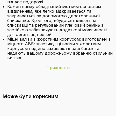
під час подорожі.
Кожен валізу обладнаний містким основним
відділенням, яке легко відкривається та
закривається за допомогою двосторонньої
блискавки. Крім того, вбудовані кишені на
блискавці та регульований плечовий ремінь з
застібкою забезпечують додаткові можливості
для організації речей.
Міцні валізи з жорстким корпусом: виготовлені з
міцного ABS-пластику, ці валізи з жорстким
корпусом надійно захищають ваш багаж та
надають вашому дорожньому вбранню стильний
вигляд.
Приховати
Бренд
HOMELUX
З якого матеріалу виготовлені валізи?
Категорія
Нейтральний (для будь-якого роду)
Може бути корисним
Країна-
Китай
виробник
Вага
10.80 кг