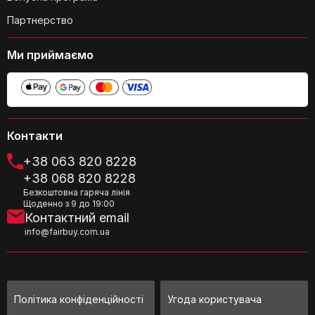
Партнерство
Ми приймаємо
Чи легко чистити валізи?
Контакти
+38 063 820 8228
+38 068 820 8228
Безкоштовна гаряча лінія
Яка країна-виробник цих валіз?
Щоденно з 9 до 19:00
Контактний email
info@fairbuy.com.ua
Чи підходять валізи для сімейних
подорожей?
Політика конфіденційності
Угода користувача