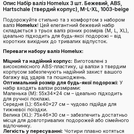
Опис Набір валіз Homelux 3 шт. Бежевий, ABS,
Hartschale (твердий корпус), M-L-XL, 1003-beige
Подорожуйте стильно та з комфортом з набором
валіз
Homelux
! Цей елегантний бежевий набір
складається з трьох валіз різних розмірів (M, L, XL),
ідеально підходить для будь-якої подорожі – від
коротких вихідних до тривалих відпусток.
Переваги набору валіз Homelux:
Міцний та надійний корпус:
Виготовлені з
високоякісного ABS-пластику, ці валізи з твердим
корпусом забезпечують надійний захист вашого
багажу від ударів та пошкоджень.
Оптимальний розмір для будь-якої подорожі:
У
набір входять валізи розмірами:
Маленька (M): 55x34x24 см – ідеально підходить
для ручної поклажі.
Середня (L): 65x40x27 см – чудово підійде для
тижневої поїздки.
Велика (XL): 75x46x30 см – забезпечить достатньо
місця для довготривалих подорожей або сімейного
відпочинку.
Легкість у пересуванні:
Чотири плавно котяться