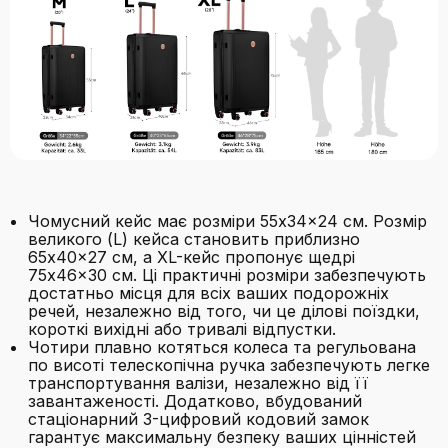
Чомусний кейс має розміри 55x34x24 см. Розмір
великого (L) кейса становить приблизно
65x40x27 см, а XL-кейс пропонує щедрі
75x46x30 см. Ці практичні розміри забезпечують
достатньо місця для всіх ваших подорожніх
речей, незалежно від того, чи це ділові поїздки,
короткі вихідні або тривалі відпустки.
Чотири плавно котяться колеса та регульована
по висоті телескопічна ручка забезпечують легке
транспортування валізи, незалежно від її
завантаженості. Додатково, вбудований
стаціонарний 3-цифровий кодовий замок
гарантує максимальну безпеку ваших цінністей