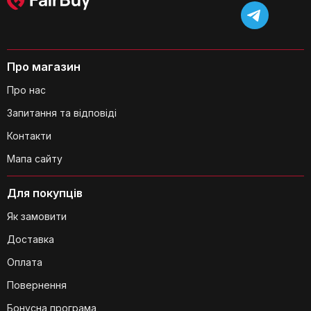
Чи є додаткові кишені для організації
речей?
Про магазин
Про нас
Запитання та відповіді
Контакти
Чи можна носити валізу на плечі?
Мапа сайту
Для покупців
Як замовити
Доставка
Оплата
Для кого призначений цей набір
валіз?
Повернення
Бонусна програма