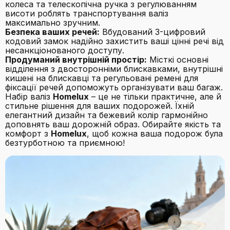
колеса та телескопічна ручка з регулюванням
висоти роблять транспортування валіз
максимально зручним.
Безпека ваших речей:
Вбудований 3-цифровий
кодовий замок надійно захистить ваші цінні речі від
несанкціонованого доступу.
Продуманий внутрішній простір:
Місткі основні
відділення з двосторонніми блискавками, внутрішні
кишені на блискавці та регульовані ремені для
фіксації речей допоможуть організувати ваш багаж.
Набір валіз
Homelux
– це не тільки практичне, але й
стильне рішення для ваших подорожей. Їхній
елегантний дизайн та бежевий колір гармонійно
доповнять ваш дорожній образ. Обирайте якість та
комфорт з
Homelux
, щоб кожна ваша подорож була
безтурботною та приємною!