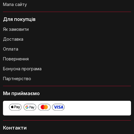
Мапа сайту
Для покупців
Як замовити
Які блискавки використовуються в
наметі?
Доставка
Оплата
Повернення
Бонусна програма
Партнерство
Який розмір намету в складеному
стані?
Ми приймаємо
З яких матеріалів виготовлений
Контакти