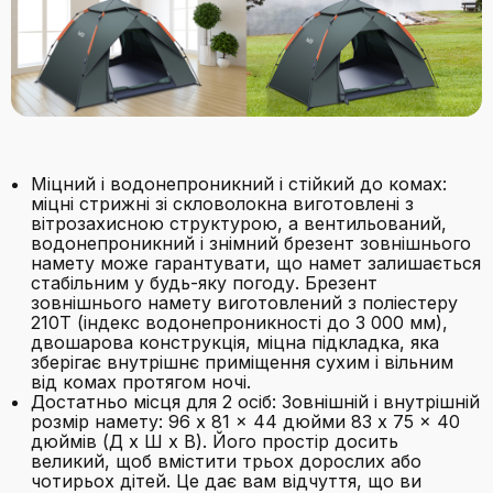
Міцний і водонепроникний і стійкий до комах:
міцні стрижні зі скловолокна виготовлені з
вітрозахисною структурою, а вентильований,
водонепроникний і знімний брезент зовнішнього
намету може гарантувати, що намет залишається
стабільним у будь-яку погоду. Брезент
зовнішнього намету виготовлений з поліестеру
210T (індекс водонепроникності до 3 000 мм),
двошарова конструкція, міцна підкладка, яка
зберігає внутрішнє приміщення сухим і вільним
від комах протягом ночі.
Достатньо місця для 2 осіб: Зовнішній і внутрішній
розмір намету: 96 x 81 x 44 дюйми 83 x 75 x 40
дюймів (Д x Ш x В). Його простір досить
великий, щоб вмістити трьох дорослих або
чотирьох дітей. Це дає вам відчуття, що ви