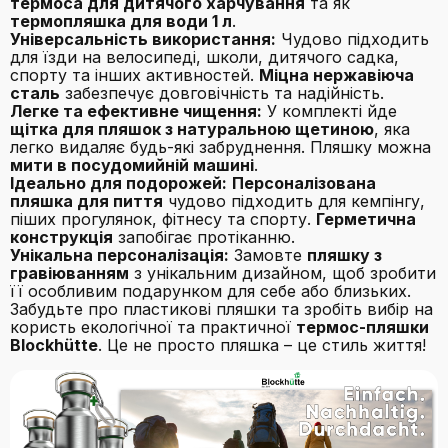
термоса для дитячого харчування
та як
термопляшка для води 1 л
.
Універсальність використання:
Чудово підходить
для їзди на велосипеді, школи, дитячого садка,
спорту та інших активностей.
Міцна нержавіюча
сталь
забезпечує довговічність та надійність.
Легке та ефективне чищення:
У комплекті йде
щітка для пляшок з натуральною щетиною
, яка
легко видаляє будь-які забруднення. Пляшку можна
мити в посудомийній машині
.
Ідеально для подорожей:
Персоналізована
пляшка для пиття
чудово підходить для кемпінгу,
піших прогулянок, фітнесу та спорту.
Герметична
конструкція
запобігає протіканню.
Унікальна персоналізація:
Замовте
пляшку з
гравіюванням
з унікальним дизайном, щоб зробити
її особливим подарунком для себе або близьких.
Забудьте про пластикові пляшки та зробіть вибір на
користь екологічної та практичної
термос-пляшки
Blockhütte
. Це не просто пляшка – це стиль життя!