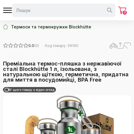
0
Термоси та термокружки Blockhütte
0.0
(0)
Код товару: 39190
Преміальна термос-пляшка з нержавіючої
сталі Blockhütte 1 л, ізольована, з
натуральною щіткою, герметична, придатна
для миття в посудомийці, BPA Free
У цього товару є відео-огляд