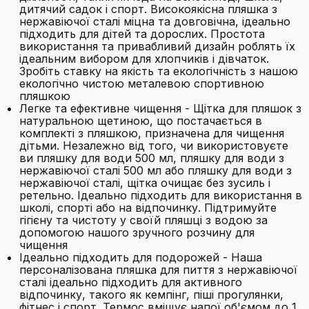
дитячий садок і спорт. Високоякісна пляшка з
нержавіючої сталі міцна та довговічна, ідеально
підходить для дітей та дорослих. Простота
використання та привабливий дизайн роблять їх
ідеальним вибором для хлопчиків і дівчаток.
Зробіть ставку на якість та екологічність з нашою
екологічно чистою металевою спортивною
пляшкою
Легке та ефективне чищення - Щітка для пляшок з
натуральною щетиною, що постачається в
комплекті з пляшкою, призначена для чищення
дітьми. Незалежно від того, чи використовуєте
ви пляшку для води 500 мл, пляшку для води з
нержавіючої сталі 500 мл або пляшку для води з
нержавіючої сталі, щітка очищає без зусиль і
ретельно. Ідеально підходить для використання в
школі, спорті або на відпочинку. Підтримуйте
гігієну та чистоту у своїй пляшці з водою за
допомогою нашого зручного розчину для
чищення
Ідеально підходить для подорожей - Наша
персоналізована пляшка для пиття з нержавіючої
сталі ідеально підходить для активного
відпочинку, такого як кемпінг, піші прогулянки,
фітнес і спорт. Термос вміщує напої об'ємом до 1