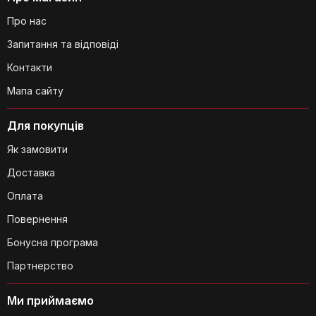
Про нас
Запитання та відповіді
Контакти
Чи легко чистити пляшку?
Мапа сайту
Для покупців
Як замовити
Доставка
Оплата
Чи можна мити пляшку в
посудомийній машині?
Повернення
Бонусна програма
Партнерство
Ми приймаємо
Чи впливає гравіювання на ізоляційні