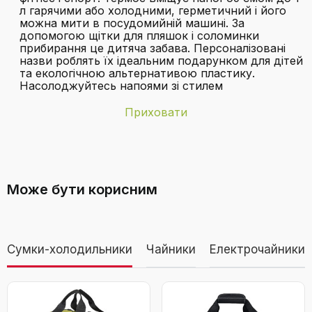
л гарячими або холодними, герметичний і його
можна мити в посудомийній машині. За
допомогою щітки для пляшок і соломинки
прибирання це дитяча забава. Персоналізовані
назви роблять їх ідеальним подарунком для дітей
та екологічною альтернативою пластику.
Насолоджуйтесь напоями зі стилем
Приховати
Бренд
Blockhütte
З якого матеріалу виготовлена
Вага виробу
300 грам
пляшка?
Може бути корисним
Включені
1x змінний ущільнювач із твердого
компоненти
матеріалу з органічного силікону,
транспортна сумка з 100 бавовни, пляшка
Дивитися відео
для пиття з нержавіючої сталі з вакуумною
ізоляцією, щітка для чищення натуральної
Сумки-холодильники
Чайники
Електрочайники
щетини, карабін для відстеження
Преміальна термос-пляшка з
Чи дійсно пляшка герметична? Чи не
нержавіючої сталі Blockhütte 1 л,
протікає вона?
Діаметр виробу
8,5 сантиметрів
ізольована, з натуральною щіткою,
герметична, придатна для миття в