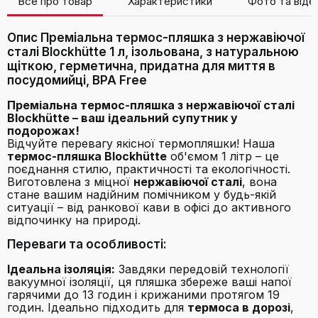
Все про товар
Характеристики
Фото та віде
Опис Преміальна термос-пляшка з нержавіючої
сталі Blockhütte 1 л, ізольована, з натуральною
щіткою, герметична, придатна для миття в
посудомийці, BPA Free
Преміальна термос-пляшка з нержавіючої сталі
Blockhütte – ваш ідеальний супутник у
подорожах!
Відчуйте перевагу якісної термопляшки! Наша
термос-пляшка Blockhütte
об'ємом 1 літр – це
поєднання стилю, практичності та екологічності.
Виготовлена з міцної
нержавіючої сталі
, вона
стане вашим надійним помічником у будь-якій
ситуації – від ранкової кави в офісі до активного
відпочинку на природі.
Переваги та особливості:
Ідеальна ізоляція:
Завдяки передовій технології
вакуумної ізоляції, ця пляшка збереже ваші напої
гарячими до 13 годин і крижаними протягом 19
годин. Ідеально підходить для
термоса в дорозі
,