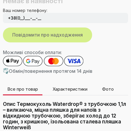
Немає в наявності
Ваш номер телефону:
Можливі способи оплати:
Обмін/повернення протягом 14 днів
Все про товар
Характеристики
Фото
В
Опис Термокухоль Waterdrop® з трубочкою 1,1л
– вилкаюча, міцна пляшка для напоїв з
відкидною трубочкою, зберігає холод до 12
годин, з кришкою, ізольована сталева пляшка
Winterweiß