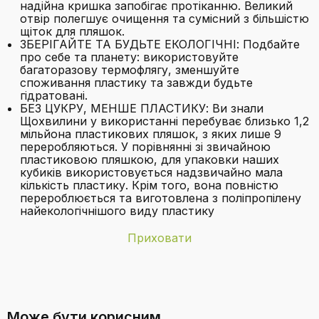
надійна кришка запобігає протіканню. Великий
отвір полегшує очищення та сумісний з більшістю
щіток для пляшок.
ЗБЕРІГАЙТЕ ТА БУДЬТЕ ЕКОЛОГІЧНІ: Подбайте
про себе та планету: використовуйте
багаторазову термофлягу, зменшуйте
споживання пластику та завжди будьте
гідратовані.
БЕЗ ЦУКРУ, МЕНШЕ ПЛАСТИКУ: Ви знали
Щохвилини у використанні перебуває близько 1,2
мільйона пластикових пляшок, з яких лише 9
переробляються. У порівнянні зі звичайною
пластиковою пляшкою, для упаковки наших
кубиків використовується надзвичайно мала
кількість пластику. Крім того, вона повністю
перероблюється та виготовлена з поліпропілену
найекологічнішого виду пластику
Приховати
Бренд
waterdrop MICRODRINK
З якого матеріалу виготовлена
Вага товару
585 г
термокухоль?
Може бути корисним