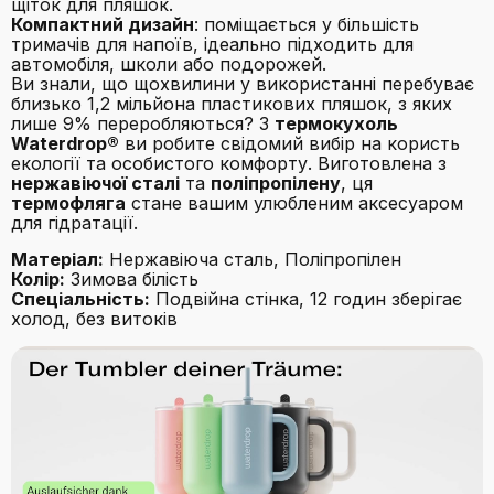
щіток для пляшок.
Компактний дизайн
: поміщається у більшість
тримачів для напоїв, ідеально підходить для
автомобіля, школи або подорожей.
Ви знали, що щохвилини у використанні перебуває
близько 1,2 мільйона пластикових пляшок, з яких
лише 9% переробляються? З
термокухоль
Waterdrop®
ви робите свідомий вибір на користь
екології та особистого комфорту. Виготовлена з
нержавіючої сталі
та
поліпропілену
, ця
термофляга
стане вашим улюбленим аксесуаром
для гідратації.
Матеріал:
Нержавіюча сталь, Поліпропілен
Колір:
Зимова білість
Спеціальність:
Подвійна стінка, 12 годин зберігає
холод, без витоків