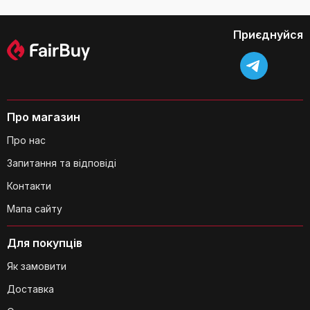
термокухлі?
Приєднуйся
Чи підходить термокухоль для
Про магазин
використання в автомобілі?
Про нас
Запитання та відповіді
Контакти
Мапа сайту
Для покупців
Чи можна використовувати
Як замовити
термокухоль для зберігання соків або
Доставка
інших рідин з фруктами?