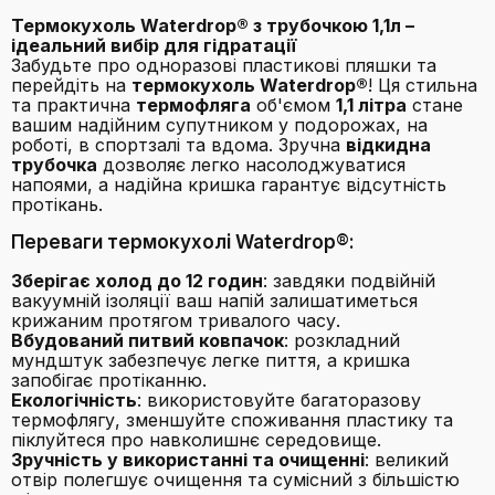
Термокухоль Waterdrop® з трубочкою 1,1л –
ідеальний вибір для гідратації
Забудьте про одноразові пластикові пляшки та
перейдіть на
термокухоль Waterdrop®
! Ця стильна
та практична
термофляга
об'ємом
1,1 літра
стане
вашим надійним супутником у подорожах, на
роботі, в спортзалі та вдома. Зручна
відкидна
трубочка
дозволяє легко насолоджуватися
напоями, а надійна кришка гарантує відсутність
протікань.
Переваги термокухолі Waterdrop®:
Зберігає холод до 12 годин
: завдяки подвійній
вакуумній ізоляції ваш напій залишатиметься
крижаним протягом тривалого часу.
Вбудований питвий ковпачок
: розкладний
мундштук забезпечує легке пиття, а кришка
запобігає протіканню.
Екологічність
: використовуйте багаторазову
термофлягу, зменшуйте споживання пластику та
піклуйтеся про навколишнє середовище.
Зручність у використанні та очищенні
: великий
отвір полегшує очищення та сумісний з більшістю