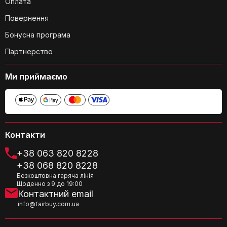
Оплата
Повернення
Бонусна програма
Партнерство
Ми приймаємо
Чи можна використовувати
термокухоль для зберігання напоїв з
газом?
Контакти
+38 063 820 8228
+38 068 820 8228
Безкоштовна гаряча лінія
Щоденно з 9 до 19:00
Який об'єм термокухлі?
Контактний email
info@fairbuy.com.ua