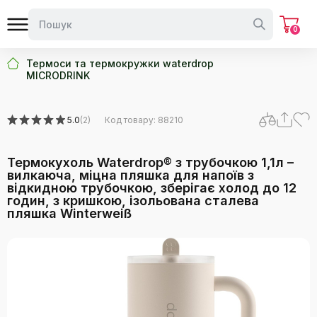
0
Термоси та термокружки waterdrop
MICRODRINK
5.0
(2)
Код товару: 88210
Термокухоль Waterdrop® з трубочкою 1,1л –
вилкаюча, міцна пляшка для напоїв з
відкидною трубочкою, зберігає холод до 12
годин, з кришкою, ізольована сталева
пляшка Winterweiß