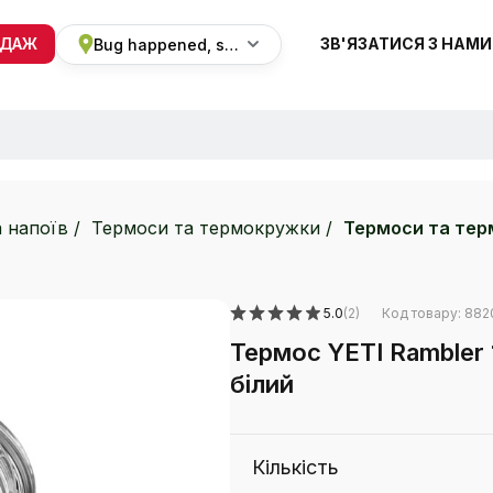
ОДАЖ
ЗВ'ЯЗАТИСЯ З НАМИ
Bug happened, sorry
+38 068 820 8228
ПН-ВС 9:00 - 19:00
а напоїв
Термоси та термокружки
Термоси та тер
5.0
(2)
Код товару: 882
Термос YETI Rambler 
білий
Кількість