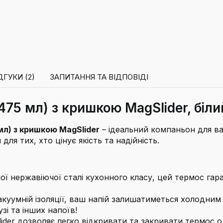
ДГУКИ (2)
ЗАПИТАННЯ ТА ВІДПОВІДІ
475 мл) з кришкою MagSlider, біли
мл) з кришкою MagSlider
– ідеальний компаньон для в
я тих, хто цінує якість та надійність.
ої нержавіючої сталі кухонного класу, цей термос гаран
вакуумній ізоляції, ваш напій залишатиметься холодним
зі та інших напоїв!
lider дозволяє легко відкривати та закривати термос 