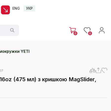
ENG
УКР
0
0
мокружки YETI
07
16oz (475 мл) з кришкою MagSlider,