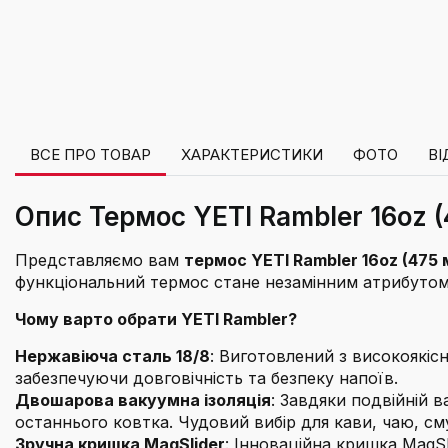
ВСЕ ПРО ТОВАР
ХАРАКТЕРИСТИКИ
ФОТО
ВІ
Опис Термос YETI Rambler 16oz (
Представляємо вам
термос YETI Rambler 16oz (475 
функціональний термос стане незамінним атрибутом дл
Чому варто обрати YETI Rambler?
Нержавіюча сталь 18/8
: Виготовлений з високоякісн
забезпечуючи довговічність та безпеку напоїв.
Двошарова вакуумна ізоляція
: Завдяки подвійній 
останнього ковтка. Чудовий вибір для кави, чаю, сму
Зручна кришка MagSlider
: Інноваційна кришка MagS