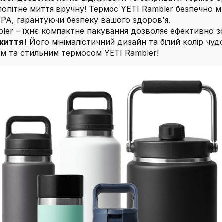
клопітне миття вручну! Термос YETI Rambler безпечно 
 BPA, гарантуючи безпеку вашого здоров'я.
mbler – їхнє компактне пакування дозволяє ефективно зб
 життя!
Його мінімалістичний дизайн та білий колір чу
им та стильним термосом YETI Rambler!