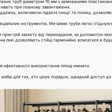
алевих труб діаметром 16 мм з армованими пластикови
ь навіть при повному завантаженні.
ідділень, включаючи підвісні секції та полиці, дозволяє
еціальних інструментів. Металеві труби легко з'єдну
 пристрій захисту від перекидання, за допомогою яког
ні лінії дозволяють стійці гармонійно вписатися в будь
ля ефективного використання площі кімнати.
вибір для тих, хто цінує порядок, швидкий доступ до 