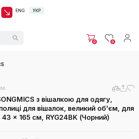
ENG
УКР
0
0
CS
650
SONGMICS з вішалкою для одягу,
полиці для вішалок, великий об'єм, для
2 x 43 x 165 см, RYG24BK (Чорний)