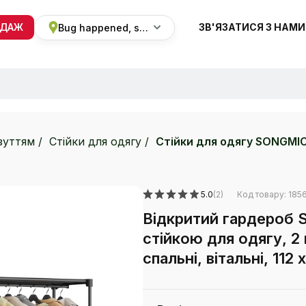
ОДАЖ
ЗВ'ЯЗАТИСЯ З НАМИ
Bug happened, sorry
+38 068 820 8228
ПН-ВС 9:00 - 19:00
зуттям
Стійки для одягу
Стійки для одягу SONGMI
5.0
(2)
Код товару: 185
Відкритий гардероб 
стійкою для одягу, 2 
спальні, вітальні, 11