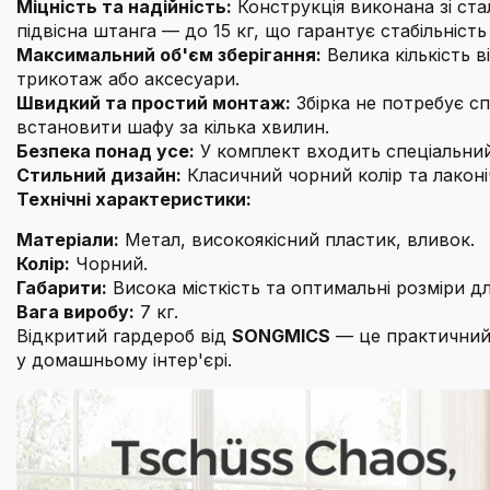
Міцність та надійність:
Конструкція виконана зі ст
підвісна штанга — до 15 кг, що гарантує стабільніст
Максимальний об'єм зберігання:
Велика кількість в
трикотаж або аксесуари.
Швидкий та простий монтаж:
Збірка не потребує сп
встановити шафу за кілька хвилин.
Безпека понад усе:
У комплект входить спеціальний
Стильний дизайн:
Класичний чорний колір та лаконіч
Технічні характеристики:
Матеріали:
Метал, високоякісний пластик, вливок.
Колір:
Чорний.
Габарити:
Висока місткість та оптимальні розміри д
Вага виробу:
7 кг.
Відкритий гардероб від
SONGMICS
— це практичний 
у домашньому інтер'єрі.