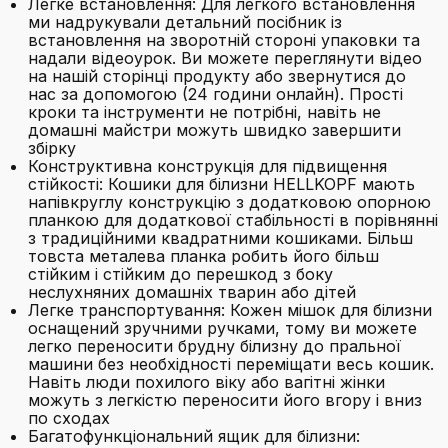
Легке встановлення: Для легкого встановлення
ми надрукували детальний посібник із
встановлення на зворотній стороні упаковки та
надали відеоурок. Ви можете переглянути відео
на нашій сторінці продукту або звернутися до
нас за допомогою (24 години онлайн). Прості
кроки та інструменти не потрібні, навіть не
домашні майстри можуть швидко завершити
збірку
Конструктивна конструкція для підвищення
стійкості: Кошики для білизни HELLKOPF мають
напівкруглу конструкцію з додатковою опорною
планкою для додаткової стабільності в порівнянні
з традиційними квадратними кошиками. Більш
товста металева планка робить його більш
стійким і стійким до перешкод з боку
неслухняних домашніх тварин або дітей
Легке транспортування: Кожен мішок для білизни
оснащений зручними ручками, тому ви можете
легко переносити брудну білизну до пральної
машини без необхідності переміщати весь кошик.
Навіть люди похилого віку або вагітні жінки
можуть з легкістю переносити його вгору і вниз
по сходах
Багатофункціональний ящик для білизни: