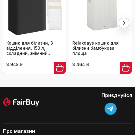
Категорія:
Кошики для білизни HELLKOPF
Скільки мішків для білизни входять
до комплекту?
Кошик для білизни, 3
Relaxdays кошик для
відділення, 150 л,
білизни бамбукова
складний, знімний
площа
мішок, оксфорд, бамбук,
60x38.5x70.5 см
3 948 ₴
3 464 ₴
Чи стійкі кошики, якщо в домі є діти
або домашні тварини?
Приєднуйся
Про магазин