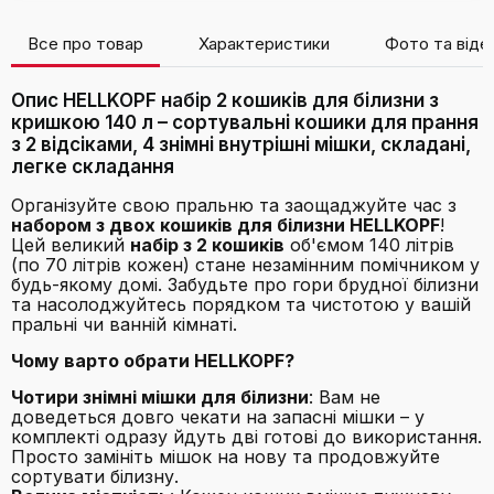
Все про товар
Характеристики
Фото та віде
Опис HELLKOPF набір 2 кошиків для білизни з
кришкою 140 л – сортувальні кошики для прання
з 2 відсіками, 4 знімні внутрішні мішки, складані,
легке складання
Організуйте свою пральню та заощаджуйте час з
набором з двох кошиків для білизни HELLKOPF
!
Цей великий
набір з 2 кошиків
об'ємом 140 літрів
(по 70 літрів кожен) стане незамінним помічником у
будь-якому домі. Забудьте про гори брудної білизни
та насолоджуйтесь порядком та чистотою у вашій
пральні чи ванній кімнаті.
Чому варто обрати HELLKOPF?
Чотири знімні мішки для білизни
: Вам не
доведеться довго чекати на запасні мішки – у
комплекті одразу йдуть дві готові до використання.
Просто замініть мішок на нову та продовжуйте
сортувати білизну.