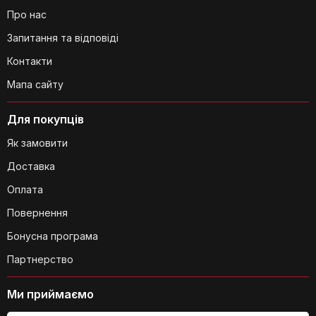
Про нас
Чи легко переносити кошики з
Запитання та відповіді
білизною?
Контакти
Мапа сайту
Для покупців
Як замовити
Чи підходять ці кошики для маленької
Доставка
пральні?
Оплата
Повернення
Бонусна програма
Партнерство
Ми приймаємо
Чи легко виймати мішки для білизни