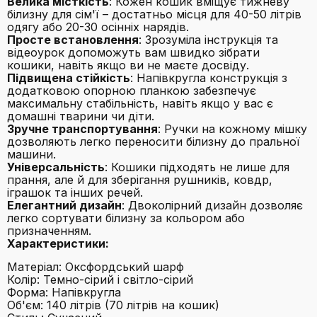
Велика місткість
: Кожен кошик вміщує тижневу
білизну для сім'ї – достатньо місця для 40-50 літрів
одягу або 20-30 осінніх нарядів.
Просте встановлення
: Зрозуміла інструкція та
відеоурок допоможуть вам швидко зібрати
кошики, навіть якщо ви не маєте досвіду.
Підвищена стійкість
: Напівкругла конструкція з
додатковою опорною планкою забезпечує
максимальну стабільність, навіть якщо у вас є
домашні тварини чи діти.
Зручне транспортування
: Ручки на кожному мішку
дозволяють легко переносити білизну до пральної
машини.
Універсальність
: Кошики підходять не лише для
прання, але й для зберігання рушників, ковдр,
іграшок та інших речей.
Елегантний дизайн
: Двоколірний дизайн дозволяє
легко сортувати білизну за кольором або
призначенням.
Характеристики:
Матеріал: Оксфордський шарф
Колір: Темно-сірий і світло-сірий
Форма: Напівкругла
Об'єм: 140 літрів (70 літрів на кошик)