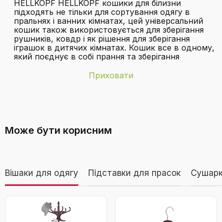
HELLKOPF HELLKOPF кошики для білизни
підходять не тільки для сортування одягу в
пральнях і ванних кімнатах, цей універсальний
кошик також використовується для зберігання
рушників, ковдр і як рішення для зберігання
іграшок в дитячих кімнатах. Кошик все в одному,
який поєднує в собі прання та зберігання
Приховати
Бренд
HELLKOPF
З якого матеріалу виготовлені кошики
Вага виробу
3 кг
HELLKOPF?
Може бути корисним
Включені
2 кошики для білизни, 4 сітки для білизни, 10
компоненти
волокнистих стрижнів
Дивитися відео
Інформація про
Корзина
Вішаки для одягу
Підставки для прасок
Сушарк
пакет
HELLKOPF набір 2 кошиків для білизни з
Колір
Темно-сірий і світло-сірий
Який об'єм кожного кошика?
кришкою 140 л – сортувальні кошики для
прання з 2 відсіками, 4 знімні внутрішні
Матеріал
Оксфордський шарф
мішки, складані, легке складання