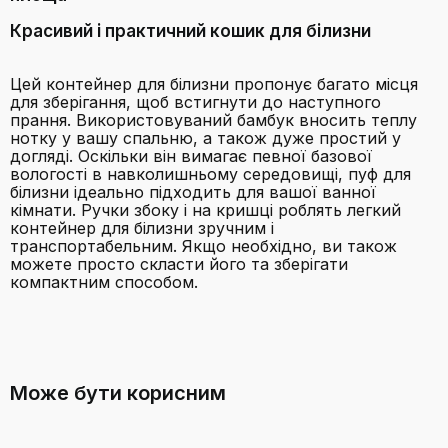
Красивий і практичний кошик для білизни
Цей контейнер для білизни пропонує багато місця
для зберігання, щоб встигнути до наступного
прання. Використовуваний бамбук вносить теплу
нотку у вашу спальню, а також дуже простий у
догляді. Оскільки він вимагає певної базової
вологості в навколишньому середовищі, пуф для
білизни ідеально підходить для вашої ванної
кімнати. Ручки збоку і на кришці роблять легкий
контейнер для білизни зручним і
транспортабельним. Якщо необхідно, ви також
можете просто скласти його та зберігати
компактним способом.
Бренд
Relaxdays
З якого матеріалу виготовлений
EAN
4052025989187
кошик?
Може бути корисним
Вага в упаковці
2.4 кг
Колір
Кремовий, Білий