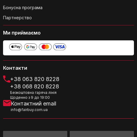
Бонусна програма
Партнерство
Ми приймаємо
Чи підходить сушильна стійка для
сушіння рушників?
Контакти
+38 063 820 8228
+38 068 820 8228
Безкоштовна гаряча лінія
Яка максимальна вага, яку може
Щоденно з 9 до 19:00
витримати сушильна стійка?
Контактний email
info@fairbuy.com.ua