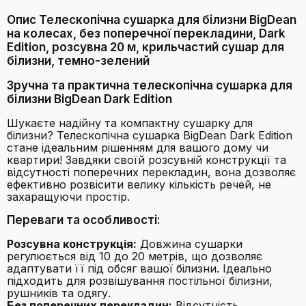
Опис Телескопічна сушарка для білизни BigDean
на колесах, без поперечної перекладини, Dark
Edition, розсувна 20 м, крильчастий сушар для
білизни, темно-зелений
Зручна та практична телескопічна сушарка для
білизни BigDean Dark Edition
Шукаєте надійну та компактну сушарку для
білизни? Телескопічна сушарка BigDean Dark Edition
стане ідеальним рішенням для вашого дому чи
квартири! Завдяки своїй розсувній конструкції та
відсутності поперечних перекладин, вона дозволяє
ефективно розвісити велику кількість речей, не
захаращуючи простір.
Переваги та особливості:
Розсувна конструкція:
Довжина сушарки
регулюється від 10 до 20 метрів, що дозволяє
адаптувати її під обсяг вашої білизни. Ідеально
підходить для розвішування постільної білизни,
рушників та одягу.
Без поперечних перекладин:
Відсутність