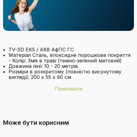
TV-SD EK5 / AK8 АфПС ГС
Матеріал Сталь, епоксидне порошкове покриття
- Колір: Змія в траві (темно-зелений матовий)
Довжина лінії 10 - 20 метрів
Розміри в розкритому (повністю висунутому
вигляді): 200 х 55 х 90 см
Приховати
Бренд
BigDean
З якого матеріалу виготовлена
Інші технічні
Розкладні, розбірні, без поперечних стійок,
сушильна стійка?
характеристики
вбудовані тримачі для дрібних деталей
Може бути корисним
Колір
Темно-зелений