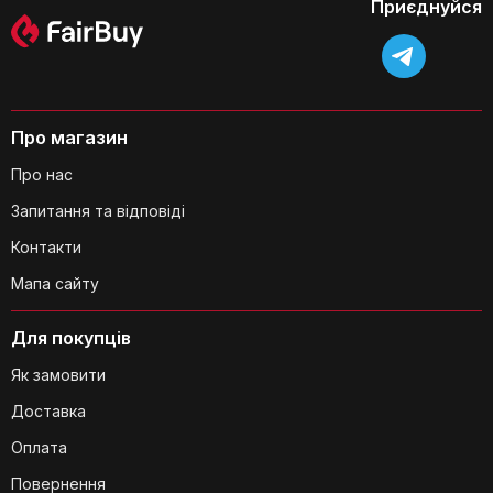
Приєднуйся
Чи підходить ця сушильна стійка для
сушіння постільної білизни?
Про магазин
Про нас
Запитання та відповіді
Контакти
Чи легко розібрати та зібрати
сушильну стійку?
Мапа сайту
Для покупців
Як замовити
Доставка
Оплата
Чи є на сушильній стійці спеціальні
тримачі для дрібних деталей?
Повернення