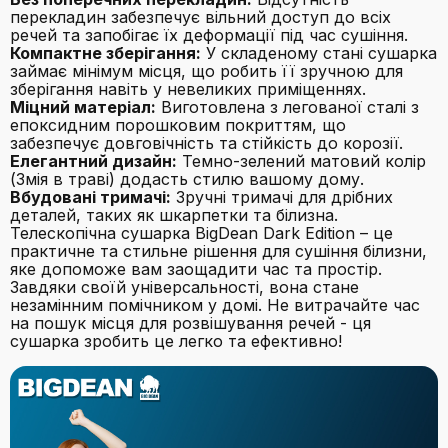
перекладин забезпечує вільний доступ до всіх
речей та запобігає їх деформації під час сушіння.
Компактне зберігання:
У складеному стані сушарка
займає мінімум місця, що робить її зручною для
зберігання навіть у невеликих приміщеннях.
Міцний матеріал:
Виготовлена з легованої сталі з
епоксидним порошковим покриттям, що
забезпечує довговічність та стійкість до корозії.
Елегантний дизайн:
Темно-зелений матовий колір
(Змія в траві) додасть стилю вашому дому.
Вбудовані тримачі:
Зручні тримачі для дрібних
деталей, таких як шкарпетки та білизна.
Телескопічна сушарка BigDean Dark Edition – це
практичне та стильне рішення для сушіння білизни,
яке допоможе вам заощадити час та простір.
Завдяки своїй універсальності, вона стане
незамінним помічником у домі. Не витрачайте час
на пошук місця для розвішування речей - ця
сушарка зробить це легко та ефективно!