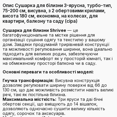
Опис Сушарка для білизни 3-ярусна, турбо-тип,
75-200 см, висувна, з 2 обертовими крилами,
висота 180 см, економна, на колесах, для
квартири, балкону та саду (сіра)
Сушарка для білизни Shrivee
— це
багатофункціональне та містке рішення для
організації сушіння одягу та текстилю у вашому
домі. Завдяки продуманій трирівневій конструкції
та можливості регулювання ширини, вона ідеально
підходить для великих родин, забезпечуючи
максимальний комфорт як у просторій кімнаті, так і
на обмеженому просторі балкона чи в саду.
Основні переваги та особливості моделі:
Гнучка трансформація:
Висувна конструкція
дозволяє регулювати ширину поверхні від 66 до
130 см, що дає можливість розмістити навіть великі
речі, такі як постільна білизна.
Максимальна місткість:
Три яруси та дві бічні
обертові секції, що вміщують до 14 вішалок,
дозволяють одночасно сушити велику кількість
одягу, сорочок та аксесуарів.