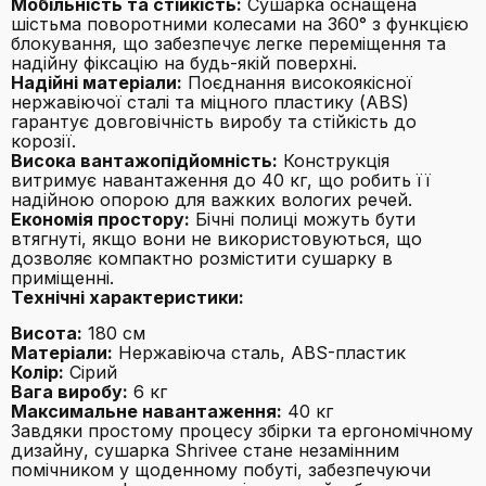
Мобільність та стійкість:
Сушарка оснащена
шістьма поворотними колесами на 360° з функцією
блокування, що забезпечує легке переміщення та
надійну фіксацію на будь-якій поверхні.
Надійні матеріали:
Поєднання високоякісної
нержавіючої сталі та міцного пластику (ABS)
гарантує довговічність виробу та стійкість до
корозії.
Висока вантажопідйомність:
Конструкція
витримує навантаження до 40 кг, що робить її
надійною опорою для важких вологих речей.
Економія простору:
Бічні полиці можуть бути
втягнуті, якщо вони не використовуються, що
дозволяє компактно розмістити сушарку в
приміщенні.
Технічні характеристики:
Висота:
180 см
Матеріали:
Нержавіюча сталь, ABS-пластик
Колір:
Сірий
Вага виробу:
6 кг
Максимальне навантаження:
40 кг
Завдяки простому процесу збірки та ергономічному
дизайну, сушарка Shrivee стане незамінним
помічником у щоденному побуті, забезпечуючи