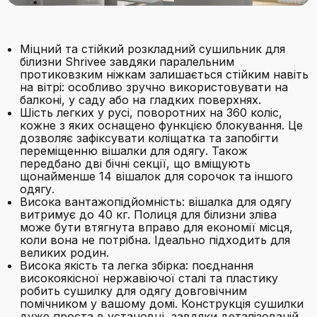
Міцний та стійкий розкладний сушильник для
білизни Shrivee завдяки паралельним
протиковзким ніжкам залишається стійким навіть
на вітрі: особливо зручно використовувати на
балконі, у саду або на гладких поверхнях.
Шість легких у русі, поворотних на 360 коліс,
кожне з яких оснащено функцією блокування. Це
дозволяє зафіксувати коліщатка та запобігти
переміщенню вішалки для одягу. Також
передбано дві бічні секції, що вміщують
щонайменше 14 вішалок для сорочок та іншого
одягу.
Висока вантажопідйомність: вішалка для одягу
витримує до 40 кг. Полиця для білизни зліва
може бути втягнута вправо для економії місця,
коли вона не потрібна. Ідеально підходить для
великих родин.
Висока якість та легка збірка: поєднання
високоякісної нержавіючої сталі та пластику
робить сушилку для одягу довговічним
помічником у вашому домі. Конструкція сушилки
дуже проста в установці, завдяки деталізованій