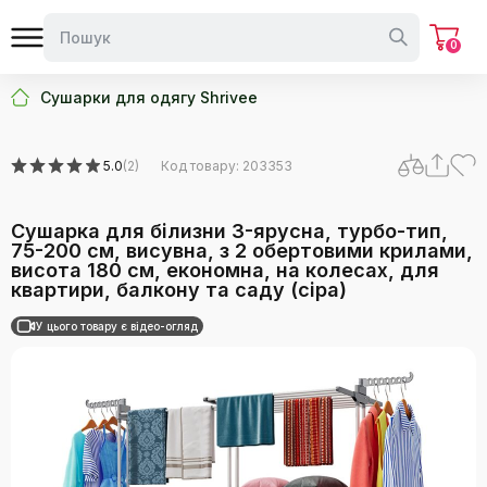
0
Сушарки для одягу Shrivee
5.0
(2)
Код товару: 203353
Сушарка для білизни 3-ярусна, турбо-тип,
75-200 см, висувна, з 2 обертовими крилами,
висота 180 см, економна, на колесах, для
квартири, балкону та саду (сіра)
У цього товару є відео-огляд