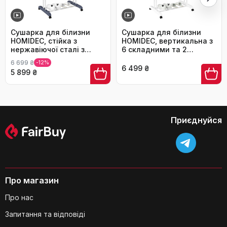
Чи можна регулювати висоту кожного
ярусу сушарки?
Сушарка для білизни
Сушарка для білизни
HOMIDEC, стійка з
HOMIDEC, вертикальна з
нержавіючої сталі з
6 складними та 2
роликами, 6 складаних і
боковими крилами, на
6 699 ₴
-12%
2 обертових крила, для
колесах, велика, біла
6 499 ₴
5 899 ₴
дому та вулиці, сіра L
Чи можна скласти сушарку для
Приєднуйся
зберігання, коли вона не
використовується?
Про магазин
Про нас
Запитання та відповіді