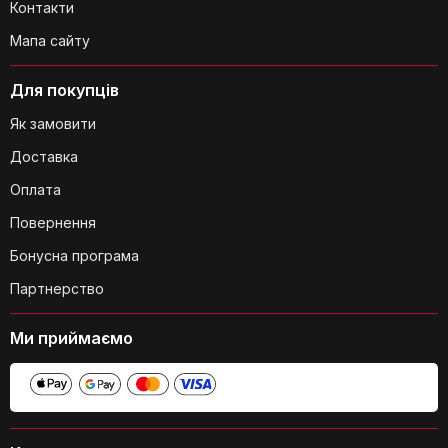
Чи можна використовувати сушарку
Контакти
для сушіння важких речей, таких як
Мапа сайту
ковдри?
Для покупців
Як замовити
Доставка
Оплата
Повернення
Бонусна програма
Чи підходять обертові крила для
сушіння великих речей, таких як
Партнерство
простирадла?
Ми приймаємо