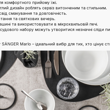
ля комфортного прийому їжі.
глий дизайн роблять сервіз витонченим та стильним.
ід смакування та довговічність.
ання та святкових вечерь.
ині та використовувати в мікрохвильовій печі.
осудового набору можуть утворитися незначні сліди пи
NGER Marlo – ідеальний вибір для тих, хто цінує стил