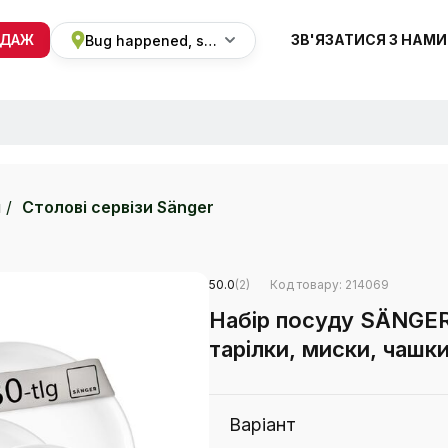
ОДАЖ
ЗВ'ЯЗАТИСЯ З НАМИ
Bug happened, sorry
+38 068 820 8228
ПН-ВС 9:00 - 19:00
и
Столові сервізи Sänger
50.0
(2)
Код товару: 214069
Набір посуду SÄNGER 
тарілки, миски, чаш
Варіант