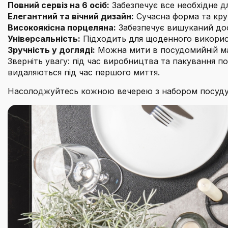
Повний сервіз на 6 осіб:
Забезпечує все необхідне д
Елегантний та вічний дизайн:
Сучасна форма та кру
Високоякісна порцеляна:
Забезпечує вишуканий досв
Універсальність:
Підходить для щоденного використ
Зручність у догляді:
Можна мити в посудомийній маш
Зверніть увагу: під час виробництва та пакування п
видаляються під час першого миття.
Насолоджуйтесь кожною вечерею з набором посуду SÄ