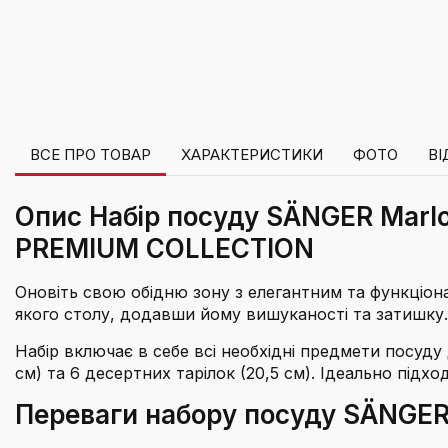
ВСЕ ПРО ТОВАР
ХАРАКТЕРИСТИКИ
ФОТО
ВІ
Опис Набір посуду SÄNGER Marlo,
PREMIUM COLLECTION
Оновіть свою обідню зону з елегантним та функціон
якого столу, додавши йому вишуканості та затишку.
Набір включає в себе всі необхідні предмети посуду д
см) та 6 десертних тарілок (20,5 см). Ідеально під
Переваги набору посуду SÄNGER